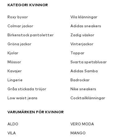
KATEGORI KVINNOR
Roxy byxor
Vila klänningar
Colmar jackor
Adidas sneakers
Birkenstock pantoletter
Zadig väskor
Gröna jackor
Vinterjackor
Kjolar
Toppar
Mössor
Svarta spetsblusar
Kavajer
Adidas Samba
Lingerie
Badrockar
Gråa stickada tröjor
Nike sneakers
Low waist jeans
Cocktailklänningar
VARUMÄRKEN FÖR KVINNOR
ALDO
VERO MODA
VILA
MANGO