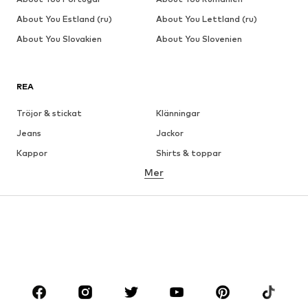
About You Estland (ru)
About You Lettland (ru)
About You Slovakien
About You Slovenien
REA
Tröjor & stickat
Klänningar
Jeans
Jackor
Kappor
Shirts & toppar
Mer
Byxor
Underkläder
Kjolar
Blusar & tunikor
Sweat
Kavajer
Badkläder
Jumpsuits & overaller
Stora storlekar
Skor
Sport
Accessoarer
Premium