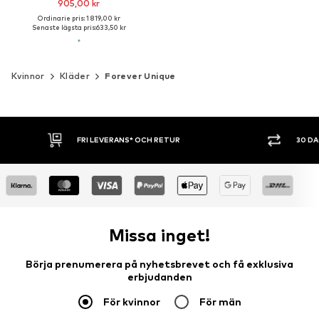
905,00 kr
Ordinarie pris: 1 819,00 kr
Senaste lägsta pris:
633,50 kr
Kvinnor
Kläder
Forever Unique
FRI LEVERANS* OCH RETUR
30 D
Missa inget!
Börja prenumerera på nyhetsbrevet och få exklusiva
erbjudanden
För kvinnor
För män