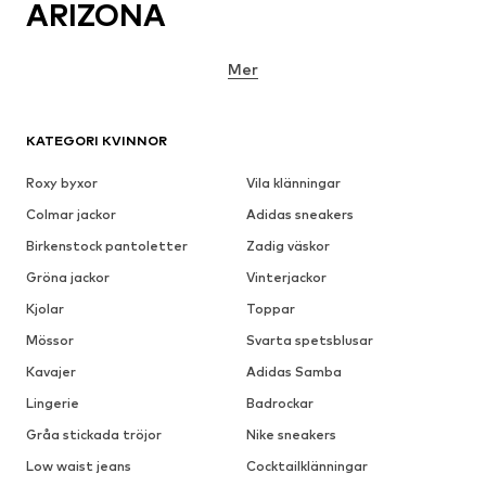
ARIZONA
Mer
KATEGORI KVINNOR
Roxy byxor
Vila klänningar
Colmar jackor
Adidas sneakers
Birkenstock pantoletter
Zadig väskor
Gröna jackor
Vinterjackor
Kjolar
Toppar
Mössor
Svarta spetsblusar
Kavajer
Adidas Samba
Lingerie
Badrockar
Gråa stickada tröjor
Nike sneakers
Low waist jeans
Cocktailklänningar