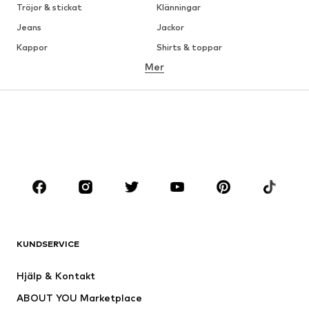
Tröjor & stickat
Klänningar
Jeans
Jackor
Kappor
Shirts & toppar
Mer
Byxor
Underkläder
Kjolar
Blusar & tunikor
Sweat
Kavajer
Badkläder
Jumpsuits & overaller
Stora storlekar
Skor
Sport
Accessoarer
Premium
KLÄDER
KUNDSERVICE
Nytt
Populärt
Klänningar
Jeans
Hjälp & Kontakt
Shirts & toppar
Byxor
ABOUT YOU Marketplace
Jackor
Tröjor & stickat