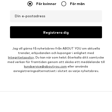
För kvinnor
För män
Din e-postadress
Registrera dig
Jag vill gärna få nyhetsbrev från ABOUT YOU om aktuella
trender, erbjudanden och kuponger i enlighet med
Integritetspolicy
. Du kan när som helst återkalla ditt samtycke
med verkan för framtiden genom att skicka ett meddelande till
kundservice@aboutyou.com
eller använda
avregistreringsalternativet i slutet av varje nyhetsbrev.