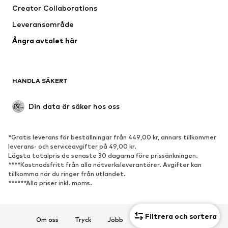
Creator Collaborations
Underkläder
Blusar & tunikor
Leveransområde
Kappor
Kjolar
Ångra avtalet här
Badkläder
Sweat
Kavajer
Jumpsuits & overaller
Stora storlekar
Mammakläder
HANDLA SÄKERT
Tillfällen
Exklusiv
Upcycling
Din data är säker hos oss
SKOR
*Gratis leverans för beställningar från 449,00 kr, annars tillkommer
Nytt
Populärt
leverans- och serviceavgifter på 49,00 kr.
Lägsta totalpris de senaste 30 dagarna före prissänkningen.
Sneakers
Stövletter
****Kostnadsfritt från alla nätverksleverantörer. Avgifter kan
Pumps & högklackade skor
Stövlar
tillkomma när du ringer från utlandet.
******Alla priser inkl. moms.
Sandaler
Lågskor
Sportskor
Ballerinaskor
Filtrera och sortera
Pantoletter
Inneskor
Om oss
Tryck
Jobb
Integritetspolicy