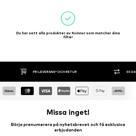
Du har sett alla produkter av Kvinnor som matchar dina
filter
FRI LEVERANS* OCH RETUR
30 DAGARS ÖP
Missa inget!
Börja prenumerera på nyhetsbrevet och få exklusiva
erbjudanden