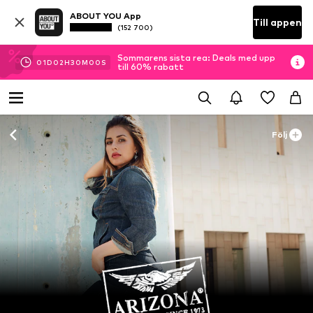
ABOUT YOU App
Till appen
(152 700)
Sommarens sista rea: Deals med upp
01
D
02
H
30
M
00
S
till 60% rabatt
Följ