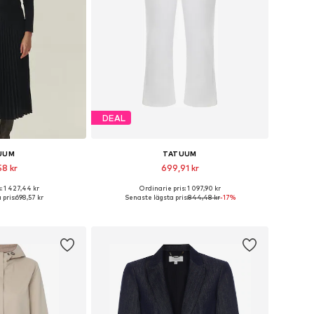
DEAL
UUM
TATUUM
58 kr
699,91 kr
: 1 427,44 kr
Ordinarie pris: 1 097,90 kr
kar: 34, 36, 38, 40
Tillgänglig i många storlekar
pris:
698,57 kr
Senaste lägsta pris:
844,48 kr
-17%
 varukorgen
Lägg till i varukorgen