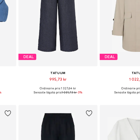
DEAL
DEAL
TATUUM
TAT
995,73 kr
1 022,
Ordinarie pris: 1 327,64 kr
Ordinarie pris
ze
Tillgängliga storlekar: 34, 36, 38, 42
Tillgänglig i m
%
Senaste lägsta pris:
1 031,73 kr
-3%
Senaste lägsta pri
n
Lägg till i varukorgen
Lägg till i