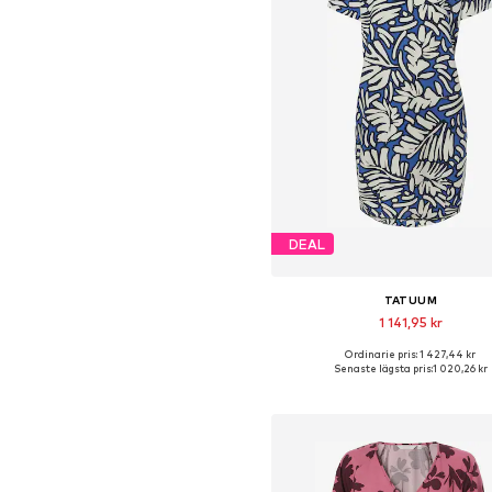
DEAL
TATUUM
1 141,95 kr
Ordinarie pris: 1 427,44 kr
Tillgängliga storlekar: 34, 36, 38, 4
Senaste lägsta pris:
1 020,26 kr
Lägg till i varukorge