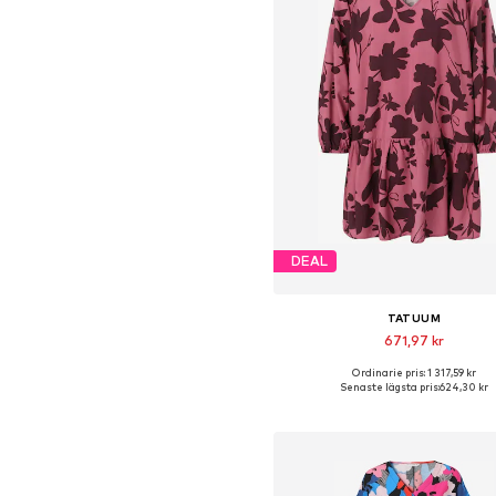
DEAL
TATUUM
671,97 kr
Ordinarie pris: 1 317,59 kr
Tillgänglig i många storleka
Senaste lägsta pris:
624,30 kr
Lägg till i varukorge