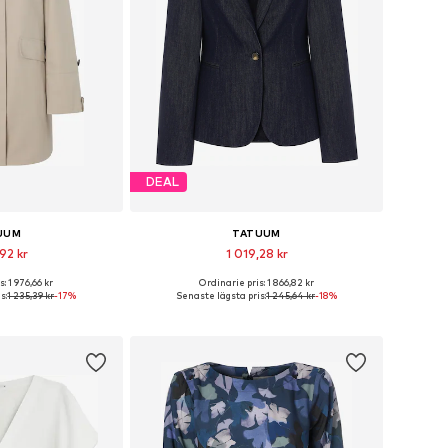
DEAL
UUM
TATUUM
92 kr
1 019,28 kr
: 1 976,66 kr
Ordinarie pris: 1 866,82 kr
ånga storlekar
Tillgängliga storlekar: 34, 38, 40, 44, 46
s:
1 235,39 kr
-17%
Senaste lägsta pris:
1 245,64 kr
-18%
 varukorgen
Lägg till i varukorgen