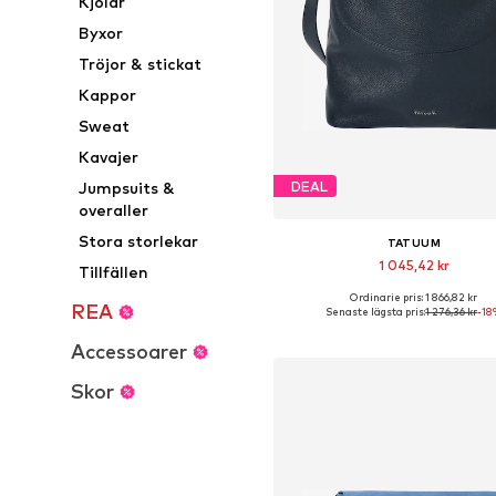
Kjolar
Byxor
Tröjor & stickat
Kappor
Sweat
Kavajer
DEAL
Jumpsuits &
overaller
Stora storlekar
TATUUM
1 045,42 kr
Tillfällen
Ordinarie pris: 1 866,82 kr
Tillgängliga storlekar: One Si
REA
Senaste lägsta pris:
1 276,36 kr
-18
Lägg till i varukorge
Accessoarer
Skor