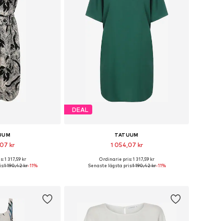
DEAL
UUM
TATUUM
07 kr
1 054,07 kr
: 1 317,59 kr
Ordinarie pris: 1 317,59 kr
 34, 36, 38, 40, 42, 44
Tillgängliga storlekar: 36, 38, 40, 42, 44, 46
s:
1 190,42 kr
-11%
Senaste lägsta pris:
1 190,42 kr
-11%
 varukorgen
Lägg till i varukorgen