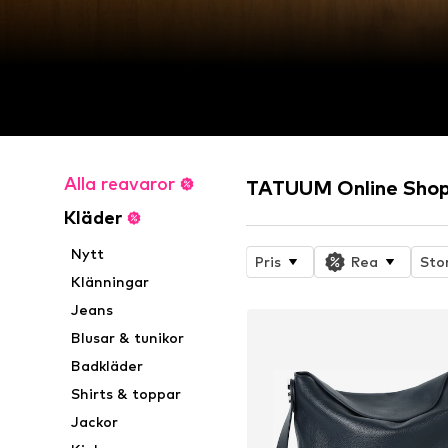
Alla reavaror
TATUUM Online Sho
Kläder
Nytt
Pris
Rea
Sto
Klänningar
Jeans
Blusar & tunikor
Badkläder
Shirts & toppar
Jackor