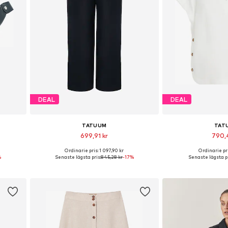
DEAL
DEAL
TATUUM
TAT
699,91 kr
790,
Ordinarie pris: 1 097,90 kr
Ordinarie pri
ze
Tillgängliga storlekar: 34, 36, 38, 40, 42, 44
Tillgängliga storl
%
Senaste lägsta pris:
845,28 kr
-17%
Senaste lägsta pr
n
Lägg till i varukorgen
Lägg till i