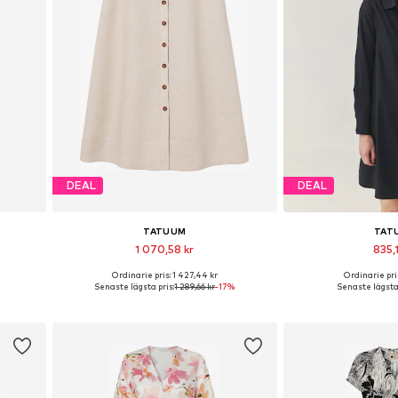
DEAL
DEAL
TATUUM
TAT
1 070,58 kr
835,1
Ordinarie pris: 1 427,44 kr
Ordinarie pris
0, 42, 44
Tillgängliga storlekar: 34, 38, 40, 42, 44
Tillgängliga storleka
Senaste lägsta pris:
1 289,66 kr
-17%
Senaste lägsta 
n
Lägg till i varukorgen
Lägg till i