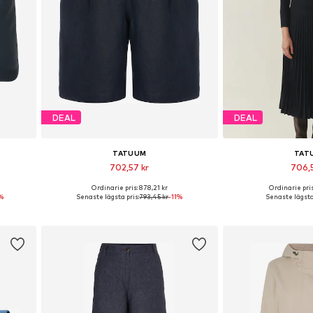
DEAL
DEAL
TATUUM
TAT
702,57 kr
706,
Ordinarie pris: 878,21 kr
Ordinarie pris
ze
Tillgänglig i många storlekar
Tillgängliga storle
%
Senaste lägsta pris:
793,45 kr
-11%
Senaste lägsta 
n
Lägg till i varukorgen
Lägg till i