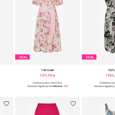
DEAL
DEAL
TATUUM
TAT
1 317,70 kr
1 054,
Ordinarie pris: 1 647,13 kr
Ordinarie pris
0, 44, 46
Tillgängliga storlekar: 34, 40, 46
Tillgängliga storlekar:
Senaste lägsta pris:
1 488,15 kr
-11%
Senaste lägsta pri
n
Lägg till i varukorgen
Lägg till i