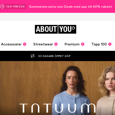
Sommarens sista rea: Deals med upp till 60% rabatt
10
H
19
M
18
S
ABOUT
YOU
Accessoarer
Streetwear
Premium
Topp 100
30 DAGARS ÖPPET KÖP