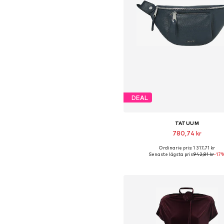
DEAL
TATUUM
780,74 kr
Ordinarie pris: 1 317,71 kr
Tillgängliga storlekar: One Si
Senaste lägsta pris:
942,81 kr
-17
Lägg till i varukorge