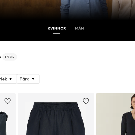
KVINNOR
MÄN
p
1 984
rlek
Färg