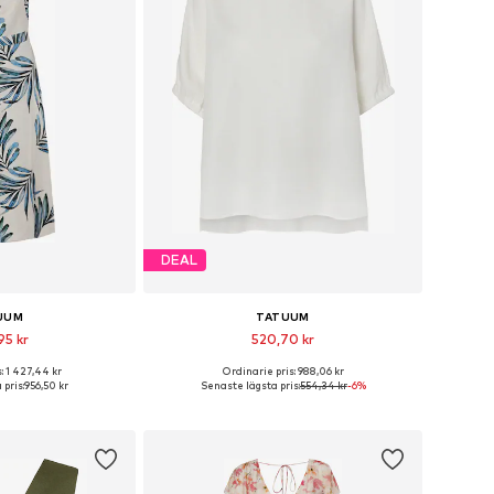
DEAL
UUM
TATUUM
95 kr
520,70 kr
: 1 427,44 kr
Ordinarie pris: 988,06 kr
r: 34, 36, 38, 40, 42
Tillgängliga storlekar: S, M, L, XL
pris:
956,50 kr
Senaste lägsta pris:
554,34 kr
-6%
 varukorgen
Lägg till i varukorgen