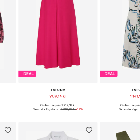
DEAL
DEAL
TATUUM
TAT
909,14 kr
1 141,
Ordinarie pris: 1 212,18 kr
Ordinarie pris
r
Tillgängliga storlekar: 34, 36, 38, 40, 42, 44
Tillgängliga storleka
Senaste lägsta pris:
1 096,92 kr
-17%
Senaste lägsta 
n
Lägg till i varukorgen
Lägg till i