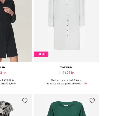
DEAL
UUM
TATUUM
3 kr
1 141,95 kr
: 1 427,57 kr
Ordinarie pris: 1 427,44 kr
r: 36, 38, 40, 44, 46
Tillgängliga storlekar: 34, 36, 38, 40, 42
pris:
772,36 kr
Senaste lägsta pris:
1 289,66 kr
-11%
 varukorgen
Lägg till i varukorgen