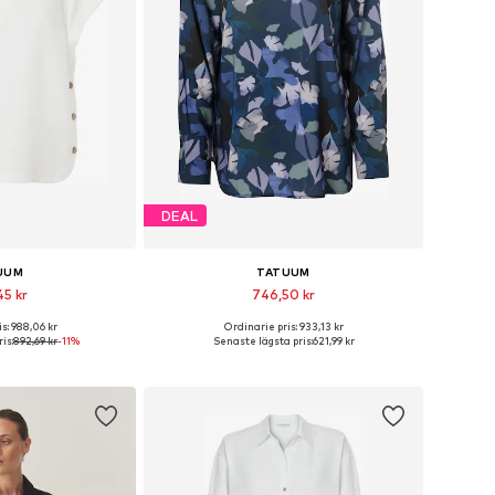
DEAL
UUM
TATUUM
45 kr
746,50 kr
s: 988,06 kr
Ordinarie pris: 933,13 kr
ekar: XS, S, M, XL
Tillgängliga storlekar: XS, S, M, L, XXL, XXXL
is:
892,69 kr
-11%
Senaste lägsta pris:
621,99 kr
 varukorgen
Lägg till i varukorgen