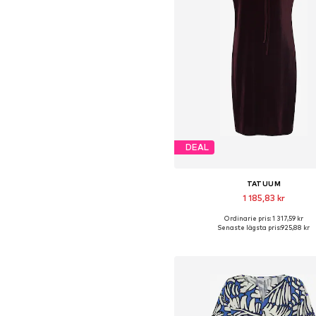
DEAL
TATUUM
1 185,83 kr
Ordinarie pris: 1 317,59 kr
Tillgängliga storlekar: 34, 36, 38, 4
Senaste lägsta pris:
925,88 kr
Lägg till i varukorge