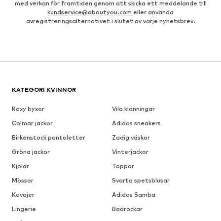
med verkan för framtiden genom att skicka ett meddelande till
kundservice@aboutyou.com
eller använda
avregistreringsalternativet i slutet av varje nyhetsbrev.
KATEGORI KVINNOR
Roxy byxor
Vila klänningar
Colmar jackor
Adidas sneakers
Birkenstock pantoletter
Zadig väskor
Gröna jackor
Vinterjackor
Kjolar
Toppar
Mössor
Svarta spetsblusar
Kavajer
Adidas Samba
Lingerie
Badrockar