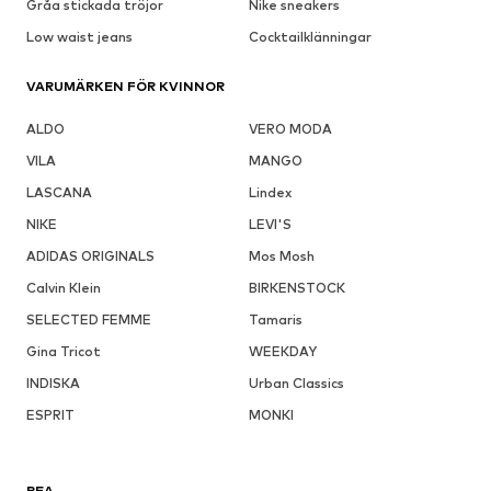
Gråa stickada tröjor
Nike sneakers
Low waist jeans
Cocktailklänningar
VARUMÄRKEN FÖR KVINNOR
ALDO
VERO MODA
VILA
MANGO
LASCANA
Lindex
NIKE
LEVI'S
ADIDAS ORIGINALS
Mos Mosh
Calvin Klein
BIRKENSTOCK
SELECTED FEMME
Tamaris
Gina Tricot
WEEKDAY
INDISKA
Urban Classics
ESPRIT
MONKI
REA