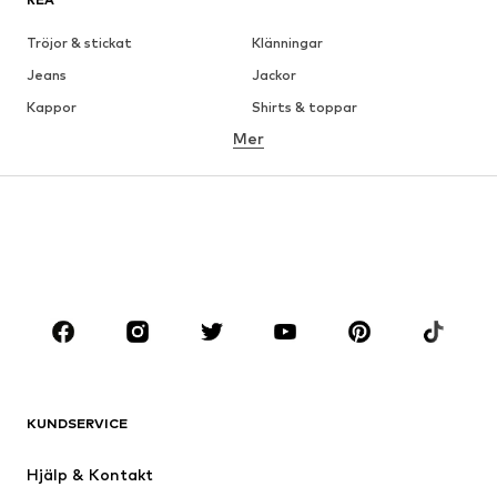
Tröjor & stickat
Klänningar
Jeans
Jackor
Kappor
Shirts & toppar
Mer
Byxor
Underkläder
Kjolar
Blusar & tunikor
Sweat
Kavajer
Badkläder
Jumpsuits & overaller
Stora storlekar
Skor
Sport
Accessoarer
Premium
KLÄDER
KUNDSERVICE
Nytt
Populärt
Klänningar
Jeans
Hjälp & Kontakt
Shirts & toppar
Byxor