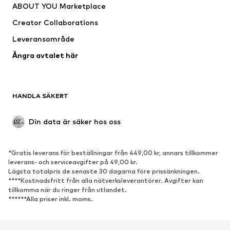
ABOUT YOU Marketplace
Jackor
Tröjor & stickat
Creator Collaborations
Underkläder
Blusar & tunikor
Leveransområde
Kappor
Kjolar
Ångra avtalet här
Badkläder
Sweat
Kavajer
Jumpsuits & overaller
Stora storlekar
Mammakläder
HANDLA SÄKERT
Tillfällen
Exklusiv
Upcycling
Din data är säker hos oss
SKOR
*Gratis leverans för beställningar från 449,00 kr, annars tillkommer
Nytt
Populärt
leverans- och serviceavgifter på 49,00 kr.
Lägsta totalpris de senaste 30 dagarna före prissänkningen.
Sneakers
Stövletter
****Kostnadsfritt från alla nätverksleverantörer. Avgifter kan
Pumps & högklackade skor
Stövlar
tillkomma när du ringer från utlandet.
******Alla priser inkl. moms.
Sandaler
Lågskor
Sportskor
Ballerinaskor