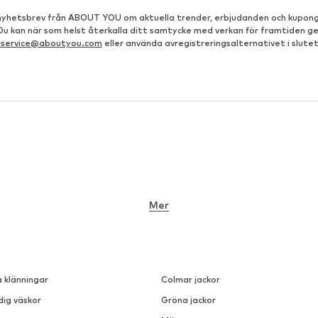
å nyhetsbrev från ABOUT YOU om aktuella trender, erbjudanden och kupong
 Du kan när som helst återkalla ditt samtycke med verkan för framtiden g
dservice@aboutyou.com
eller använda avregistreringsalternativet i slutet
Mer
a klänningar
Colmar jackor
dig väskor
Gröna jackor