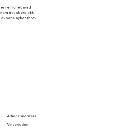
er i enlighet med
enom att skicka ett
 av varje nyhetsbrev.
Adidas sneakers
Vinterjackor