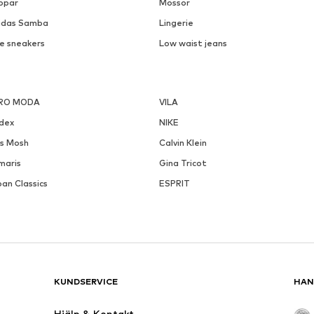
ppar
Mössor
idas Samba
Lingerie
ke sneakers
Low waist jeans
RO MODA
VILA
ndex
NIKE
s Mosh
Calvin Klein
maris
Gina Tricot
an Classics
ESPRIT
KUNDSERVICE
HAN
Hjälp & Kontakt