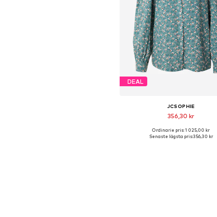
DEAL
JCSOPHIE
356,30 kr
Ordinarie pris: 1 025,00 kr
Tillgängliga storlekar: XS-S
Senaste lägsta pris:
356,30 kr
Lägg till i varukorge