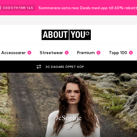
Sommarens sista rea: Deals med upp till 60% rabat
03
D
07
H
15
M
13
S
ABOUT
YOU
Accessoarer
Streetwear
Premium
Topp 100
30 DAGARS ÖPPET KÖP