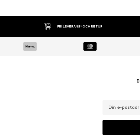
30 DAGARS ÖPPET KÖP
B
Din e-postadr