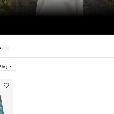
p
1
Färg