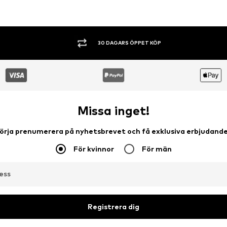
SHOPPA NU. BETALA INOM 60 DAGAR.
Missa inget!
örja prenumerera på nyhetsbrevet och få exklusiva erbjudand
För kvinnor
För män
ess
Registrera dig