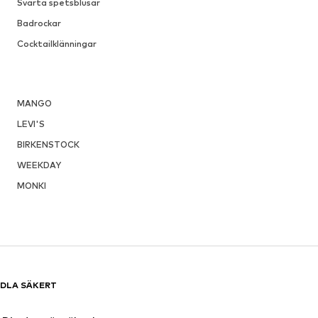
Svarta spetsblusar
Badrockar
Cocktailklänningar
MANGO
LEVI'S
BIRKENSTOCK
WEEKDAY
MONKI
DLA SÄKERT