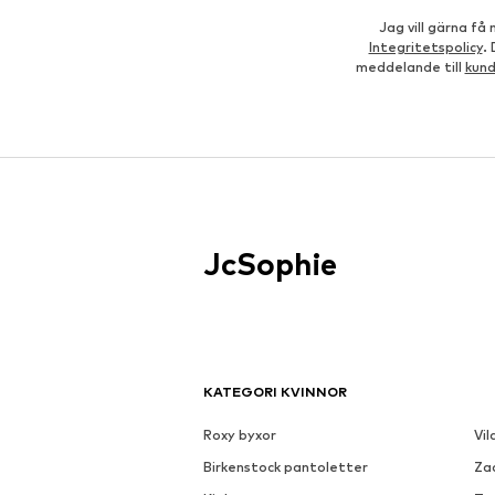
Jag vill gärna f
Integritetspolicy
.
meddelande till
kun
JcSophie
KATEGORI KVINNOR
Roxy byxor
Vil
Birkenstock pantoletter
Za