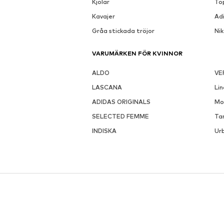
Kjolar
To
Kavajer
Ad
Gråa stickada tröjor
Ni
VARUMÄRKEN FÖR KVINNOR
ALDO
VE
LASCANA
Li
ADIDAS ORIGINALS
Mo
SELECTED FEMME
Ta
INDISKA
Urb