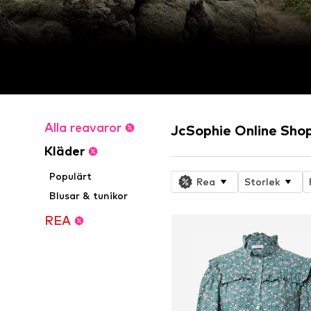
Alla reavaror
JcSophie Online Sho
Kläder
Populärt
Rea
Storlek
Blusar & tunikor
REA