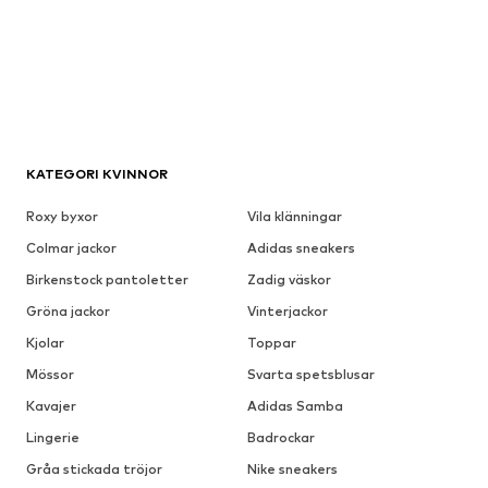
KATEGORI KVINNOR
Roxy byxor
Vila klänningar
Colmar jackor
Adidas sneakers
Birkenstock pantoletter
Zadig väskor
Gröna jackor
Vinterjackor
Kjolar
Toppar
Mössor
Svarta spetsblusar
Kavajer
Adidas Samba
Lingerie
Badrockar
Gråa stickada tröjor
Nike sneakers