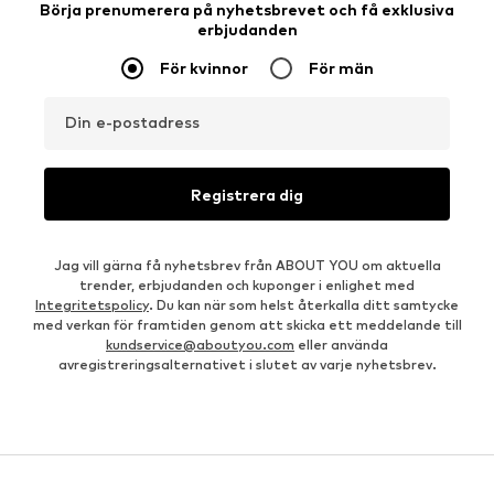
Börja prenumerera på nyhetsbrevet och få exklusiva
erbjudanden
För kvinnor
För män
Din e-postadress
Registrera dig
Jag vill gärna få nyhetsbrev från ABOUT YOU om aktuella
trender, erbjudanden och kuponger i enlighet med
Integritetspolicy
. Du kan när som helst återkalla ditt samtycke
med verkan för framtiden genom att skicka ett meddelande till
kundservice@aboutyou.com
eller använda
avregistreringsalternativet i slutet av varje nyhetsbrev.