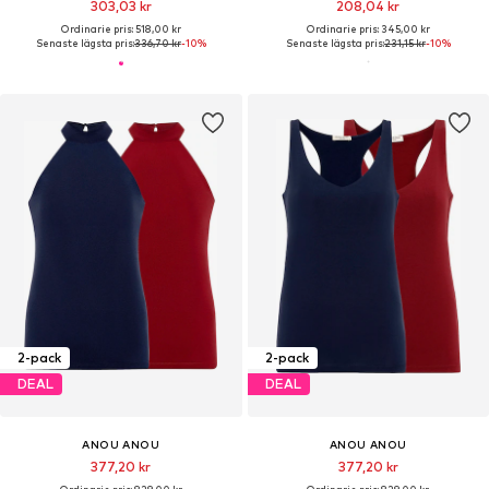
303,03 kr
208,04 kr
Ordinarie pris: 518,00 kr
Ordinarie pris: 345,00 kr
Senaste lägsta pris:
336,70 kr
-10%
Senaste lägsta pris:
231,15 kr
-10%
2-pack
2-pack
DEAL
DEAL
ANOU ANOU
ANOU ANOU
377,20 kr
377,20 kr