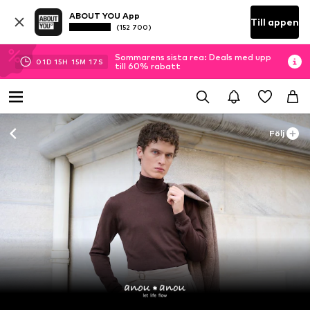
ABOUT YOU App
Till appen
(152 700)
Sommarens sista rea: Deals med upp
01
D
15
H
15
M
16
S
till 60% rabatt
Följ