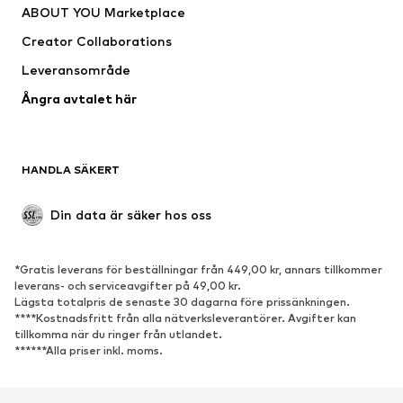
ABOUT YOU Marketplace
Jackor
Tröjor & stickat
Creator Collaborations
Underkläder
Blusar & tunikor
Leveransområde
Kappor
Kjolar
Ångra avtalet här
Badkläder
Sweat
Kavajer
Jumpsuits & overaller
Stora storlekar
Mammakläder
HANDLA SÄKERT
Tillfällen
Exklusiv
Upcycling
Din data är säker hos oss
SKOR
*Gratis leverans för beställningar från 449,00 kr, annars tillkommer
Nytt
Populärt
leverans- och serviceavgifter på 49,00 kr.
Lägsta totalpris de senaste 30 dagarna före prissänkningen.
Sneakers
Stövletter
****Kostnadsfritt från alla nätverksleverantörer. Avgifter kan
Pumps & högklackade skor
Stövlar
tillkomma när du ringer från utlandet.
******Alla priser inkl. moms.
Sandaler
Lågskor
Sportskor
Ballerinaskor