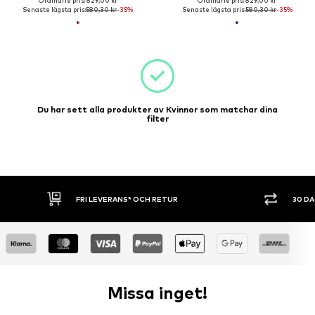
Ordinarie pris: 829,00 kr
Ordinarie pris: 829,00 kr
Senaste lägsta pris:
580,30 kr
-35%
Senaste lägsta pris:
580,30 kr
-35%
Du har sett alla produkter av Kvinnor som matchar dina
filter
30 DAGARS ÖPPET KÖP
SHOPPA 
Missa inget!