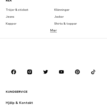
REA
Tröjor & stickat
Klänningar
Jeans
Jackor
Kappor
Shirts & toppar
Mer
Byxor
Underkläder
Kjolar
Blusar & tunikor
Sweat
Kavajer
Badkläder
Jumpsuits & overaller
Stora storlekar
Skor
Sport
Accessoarer
Premium
KLÄDER
KUNDSERVICE
Nytt
Populärt
Klänningar
Jeans
Hjälp & Kontakt
Shirts & toppar
Byxor