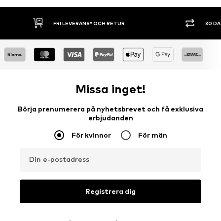
FRI LEVERANS* OCH RETUR
30 D
Missa inget!
Börja prenumerera på nyhetsbrevet och få exklusiva
erbjudanden
För kvinnor
För män
Din e-postadress
Registrera dig