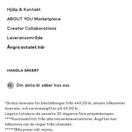
Klänningar
Jeans
Hjälp & Kontakt
Shirts & toppar
Byxor
ABOUT YOU Marketplace
Jackor
Tröjor & stickat
Creator Collaborations
Underkläder
Blusar & tunikor
Leveransområde
Kappor
Kjolar
Ångra avtalet här
Badkläder
Sweat
Kavajer
Jumpsuits & overaller
Stora storlekar
Mammakläder
HANDLA SÄKERT
Tillfällen
Exklusiv
Upcycling
Din data är säker hos oss
SKOR
*Gratis leverans för beställningar från 449,00 kr, annars tillkommer
Nytt
Populärt
leverans- och serviceavgifter på 49,00 kr.
Lägsta totalpris de senaste 30 dagarna före prissänkningen.
Sneakers
Stövletter
****Kostnadsfritt från alla nätverksleverantörer. Avgifter kan
Pumps & högklackade skor
Stövlar
tillkomma när du ringer från utlandet.
******Alla priser inkl. moms.