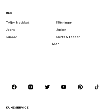
REA
Tröjor & stickat
Klänningar
Jeans
Jackor
Kappor
Shirts & toppar
Mer
Byxor
Underkläder
Kjolar
Blusar & tunikor
Sweat
Kavajer
Badkläder
Jumpsuits & overaller
Stora storlekar
Skor
Sport
Accessoarer
Premium
KLÄDER
KUNDSERVICE
Nytt
Populärt