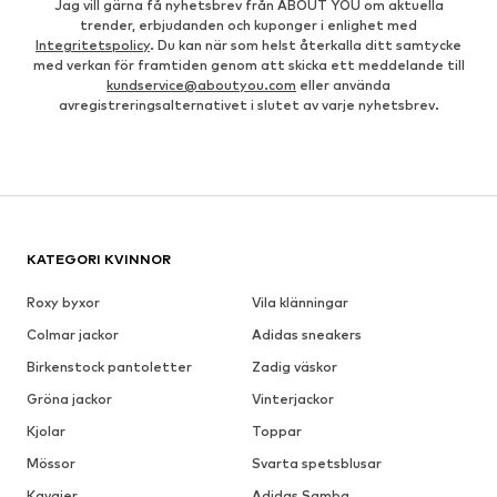
Jag vill gärna få nyhetsbrev från ABOUT YOU om aktuella
trender, erbjudanden och kuponger i enlighet med
Integritetspolicy
. Du kan när som helst återkalla ditt samtycke
med verkan för framtiden genom att skicka ett meddelande till
kundservice@aboutyou.com
eller använda
avregistreringsalternativet i slutet av varje nyhetsbrev.
KATEGORI KVINNOR
Roxy byxor
Vila klänningar
Colmar jackor
Adidas sneakers
Birkenstock pantoletter
Zadig väskor
Gröna jackor
Vinterjackor
Kjolar
Toppar
Mössor
Svarta spetsblusar
Kavajer
Adidas Samba