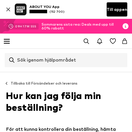
ABOUT YOU App
Till appen
(152 700)
Sommarens sista rea: Deals med upp till
09
H
17
M
55
S
60% rabatt
Sök igenom hjälpområdet
Tillbaka till
Försändelser och leverans
Hur kan jag följa min
beställning?
För att kunna kontrollera din beställning, hämta