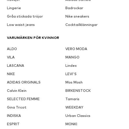
Lingerie
Badrockar
Gråa stickada tröjor
Nike sneakers
Low waist jeans
Cocktailklänningar
VARUMÄRKEN FÖR KVINNOR
ALDO
VERO MODA
VILA
MANGO
LASCANA
Lindex
NIKE
LEVI'S
ADIDAS ORIGINALS
Mos Mosh
Calvin Klein
BIRKENSTOCK
SELECTED FEMME
Tamaris
Gina Tricot
WEEKDAY
INDISKA
Urban Classics
ESPRIT
MONKI