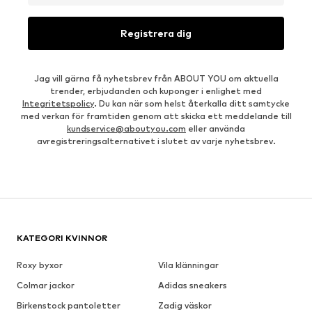
Registrera dig
Jag vill gärna få nyhetsbrev från ABOUT YOU om aktuella
trender, erbjudanden och kuponger i enlighet med
Integritetspolicy
. Du kan när som helst återkalla ditt samtycke
med verkan för framtiden genom att skicka ett meddelande till
kundservice@aboutyou.com
eller använda
avregistreringsalternativet i slutet av varje nyhetsbrev.
KATEGORI KVINNOR
Roxy byxor
Vila klänningar
Colmar jackor
Adidas sneakers
Birkenstock pantoletter
Zadig väskor