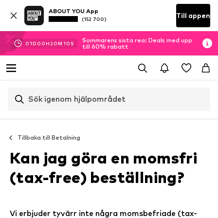
ABOUT YOU App
Till appen
(152 700)
Sommarens sista rea: Deals med upp
01
D
00
H
20
M
10
S
till 60% rabatt
Sök igenom hjälpområdet
Tillbaka till
Betalning
Kan jag göra en momsfri
(tax-free) beställning?
Vi erbjuder tyvärr inte några momsbefriade (tax-