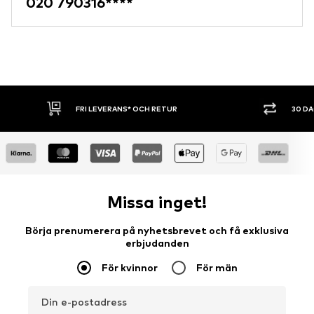
020 790316****
FRI LEVERANS* OCH RETUR
30 D
Missa inget!
Börja prenumerera på nyhetsbrevet och få exklusiva
erbjudanden
För kvinnor
För män
Din e-postadress