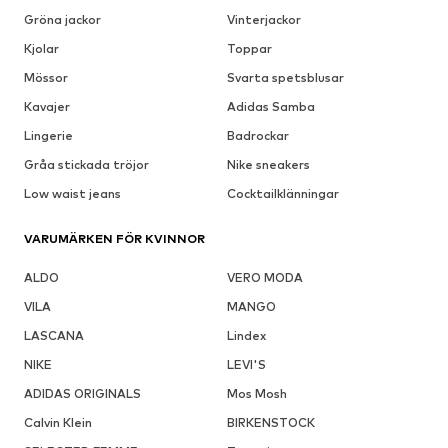
Gröna jackor
Vinterjackor
Kjolar
Toppar
Mössor
Svarta spetsblusar
Kavajer
Adidas Samba
Lingerie
Badrockar
Gråa stickada tröjor
Nike sneakers
Low waist jeans
Cocktailklänningar
VARUMÄRKEN FÖR KVINNOR
ALDO
VERO MODA
VILA
MANGO
LASCANA
Lindex
NIKE
LEVI'S
ADIDAS ORIGINALS
Mos Mosh
Calvin Klein
BIRKENSTOCK