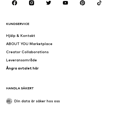
Premium
KLÄDER
KUNDSERVICE
Nytt
Populärt
Klänningar
Jeans
Hjälp & Kontakt
Shirts & toppar
Byxor
ABOUT YOU Marketplace
Jackor
Tröjor & stickat
Creator Collaborations
Underkläder
Blusar & tunikor
Leveransområde
Kappor
Kjolar
Ångra avtalet här
Badkläder
Sweat
Kavajer
Jumpsuits & overaller
Stora storlekar
Mammakläder
HANDLA SÄKERT
Tillfällen
Exklusiv
Upcycling
Din data är säker hos oss
SKOR