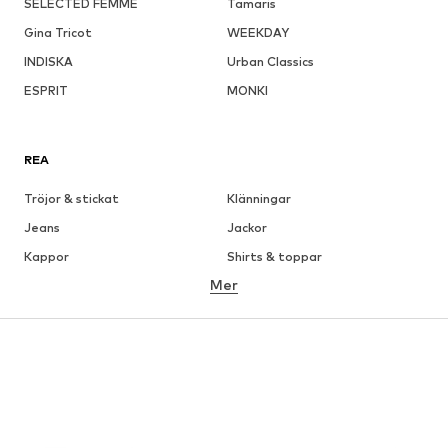
SELECTED FEMME
Tamaris
Gina Tricot
WEEKDAY
INDISKA
Urban Classics
ESPRIT
MONKI
REA
Tröjor & stickat
Klänningar
Jeans
Jackor
Kappor
Shirts & toppar
Mer
Byxor
Underkläder
Kjolar
Blusar & tunikor
Sweat
Kavajer
Badkläder
Jumpsuits & overaller
Stora storlekar
Skor
Sport
Accessoarer