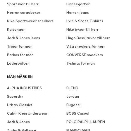
Sportskor till herr
Linneskjortor
Herren cargobyxor
Herren jeans
Nike Sportswear sneakers
Lyle & Scott T-shirts
Kalsonger
Nike byxor till herr
Jack & Jones jeans
Hugo Boss jackor till herr
Tröjor för män
Vita sneakers för herr
Parkas för män
CONVERSE sneakers
Läderbälten
T-shirts för män
MÄN MÄRKEN
ALPHA INDUSTRIES
BLEND
Superdry
Jordan
Urban Classics
Bugatti
Calvin Klein Underwear
BOSS Casual
Jack & Jones
POLO RALPH LAUREN
Zadig & Voltaire
MANGO MAN