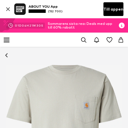
ABOUT YOU App
Till appen
(152 700)
Sommarens sista rea: Deals med upp
01
D
04
H
21
M
30
S
till 60% rabatt