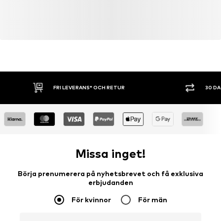
FRI LEVERANS* OCH RETUR
30 D
Missa inget!
Börja prenumerera på nyhetsbrevet och få exklusiva
erbjudanden
För kvinnor
För män