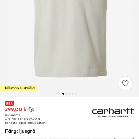
Nästan slutsåld
REA
REA
399,00 kr
399,00 kr
inkl. moms
inkl. moms
Ordinarie pris: 449,00 kr
Ordinarie pris: 449,00 kr
Senaste lägsta pris:
Senaste lägsta pris:
339,15 kr
339,15 kr
Färg
:
ljusgrå