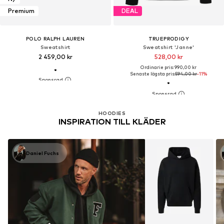
Premium
DEAL
POLO RALPH LAUREN
TRUEPRODIGY
Sweatshirt
Sweatshirt 'Janne'
2 459,00 kr
528,00 kr
Ordinarie pris: 990,00 kr
Senaste lägsta pris:
594,00 kr
-11%
HOODIES
INSPIRATION TILL KLÄDER
Daniel Fuchs