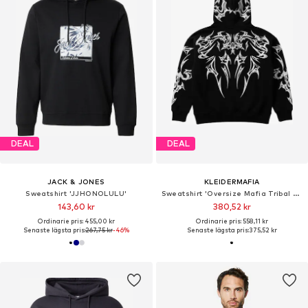
DEAL
DEAL
JACK & JONES
KLEIDERMAFIA
Sweatshirt 'JJHONOLULU'
Sweatshirt 'Oversize Mafia Tribal Hoodie - Black'
143,60 kr
380,52 kr
Ordinarie pris: 455,00 kr
Ordinarie pris: 558,11 kr
Senaste lägsta pris:
267,75 kr
-46%
Senaste lägsta pris:
375,52 kr