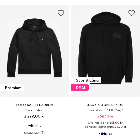
Stor & Lång
Premium
DEAL
POLO RALPH LAUREN
JACK & JONES PLUS
Sweatshirt
Sweatshirt 'JJECorp'
2 229,00 kr
368,10 kr
Ordinarie pris: 455,00 kr
+
2
Senaste lägsta pris:
327,20 kr
+
3