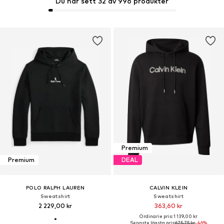
Du har sett 32 av 996 produkter
Premium
Premium
DEAL
POLO RALPH LAUREN
CALVIN KLEIN
Sweatshirt
Sweatshirt
2 229,00 kr
363,60 kr
Ordinarie pris: 1 139,00 kr
Senaste lägsta pris:
675,75 kr
-46%