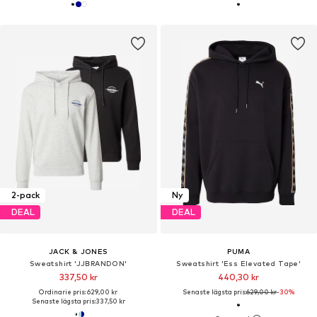
2-pack
Ny
DEAL
DEAL
JACK & JONES
PUMA
Sweatshirt 'JJBRANDON'
Sweatshirt 'Ess Elevated Tape'
337,50 kr
440,30 kr
Ordinarie pris: 629,00 kr
Senaste lägsta pris:
629,00 kr
-30%
Senaste lägsta pris:
337,50 kr