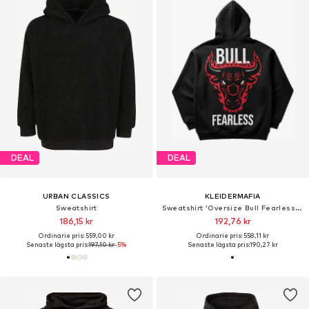
DEAL
DEAL
URBAN CLASSICS
KLEIDERMAFIA
Sweatshirt
Sweatshirt 'Oversize Bull Fearless Hoodie - Black and Red'
186,15 kr
192,76 kr
Ordinarie pris: 559,00 kr
Ordinarie pris: 558,11 kr
Senaste lägsta pris:
197,10 kr
-5%
Senaste lägsta pris:
190,27 kr