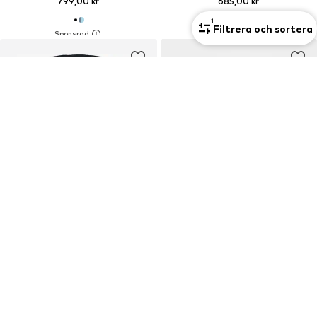
799,00 kr
685,00 kr
1
Filtrera och sortera
DEAL
DEAL
NIKE SPORTSWEAR
ALPHA INDUSTRIES
Sweatshirt 'CLUB'
Sweatshirt 'Basic Camo'
476,00 kr
764,10 kr
Ordinarie pris: 799,00 kr
Ordinarie pris: 949,00 kr
Senaste lägsta pris:
238,00 kr
Senaste lägsta pris:
764,10 kr