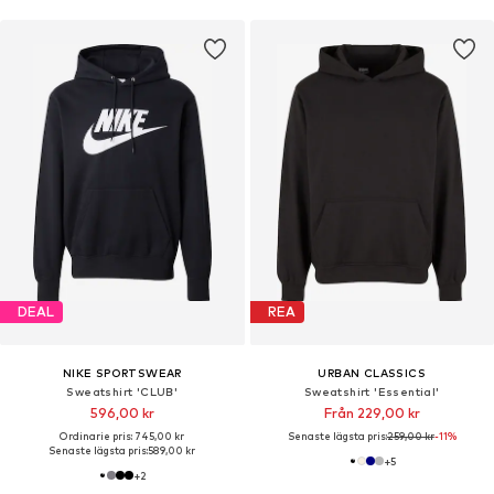
DEAL
REA
NIKE SPORTSWEAR
URBAN CLASSICS
Sweatshirt 'CLUB'
Sweatshirt 'Essential'
596,00 kr
Från 229,00 kr
Ordinarie pris: 745,00 kr
Senaste lägsta pris:
259,00 kr
-11%
Senaste lägsta pris:
589,00 kr
+
5
+
2