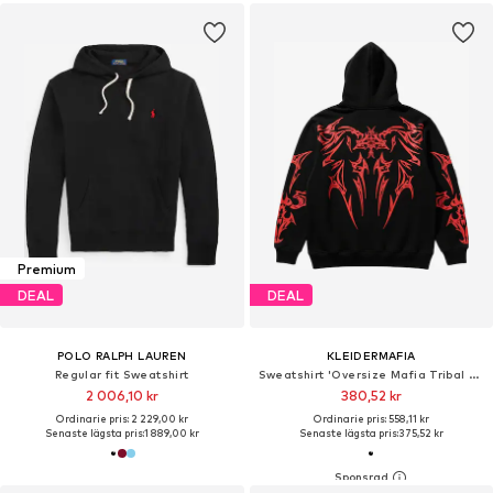
Premium
DEAL
DEAL
POLO RALPH LAUREN
KLEIDERMAFIA
Regular fit Sweatshirt
Sweatshirt 'Oversize Mafia Tribal Hoodie - Black and Red'
2 006,10 kr
380,52 kr
Ordinarie pris: 2 229,00 kr
Ordinarie pris: 558,11 kr
Senaste lägsta pris:
1 889,00 kr
Senaste lägsta pris:
375,52 kr