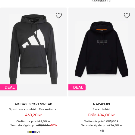
DEAL
DEAL
ADIDAS SPORTSWEAR
NAPAPIJRI
Sport sweatshirt 'Essentials'
Sweatshirt
463,20 kr
Från 434,00 kr
Ordinarie pris: 649,00 kr
Ordinarie pris: 1 085,00 kr
Senaste lägsta pris:
519,00 kr
-10%
Senaste lägsta pris:
434,00 kr
+
1