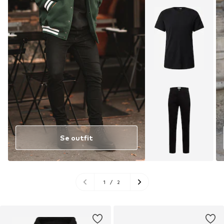
Se outfit
1
/
2