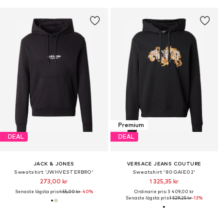
Premium
DEAL
DEAL
JACK & JONES
VERSACE JEANS COUTURE
Sweatshirt 'JWHVESTERBRO'
Sweatshirt '80GAIE02'
273,00 kr
1 325,35 kr
Senaste lägsta pris:
455,00 kr
-40%
Ordinarie pris: 3 409,00 kr
Senaste lägsta pris:
1 529,25 kr
-13%