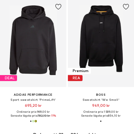
Premium
DEAL
REA
ADIDAS PERFORMANCE
BOSS
Sport sweatshirt 'PrimeLift'
Sweatshirt 'We Small'
695,20 kr
949,00 kr
Ordinarie pris: 969,00 kr
Ordinarie pris: 1 589,00 kr
Senaste lägsta pris:
782,10 kr
-11%
Senaste lägsta pris:
854,10 kr