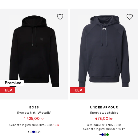
Premium
REA
REA
BOSS
UNDER ARMOUR
Sweatshirt 'Wetalk'
Sport sweatshirt
1 425,00 kr
475,00 kr
Senaste lägsta pris:
1 589,00 kr
-10%
Ordinarie pris: 685,00 kr
Senaste lägsta pris:
407,20 kr
+
1