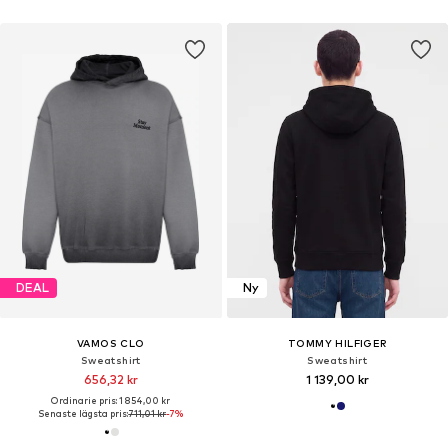
DEAL
Ny
VAMOS CLO
TOMMY HILFIGER
Sweatshirt
Sweatshirt
656,32 kr
1 139,00 kr
Ordinarie pris: 1 854,00 kr
Senaste lägsta pris:
711,01 kr
-7%