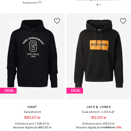
DEAL
DEAL
GANT
JACK & JONES
Sweatshirt
Sweatshirt 'JJCOLE'
883,50 kr
182,00 kr
Ordinarie pris: 1 338,00 kr
Ordinarie pris: 455,00 kr
Senaste lägsta pris:
883,50 kr
Senaste lägsta pris:
409,50 kr
-55%