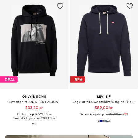
DEAL
REA
ONLY & SONS
LEVI'S ®
Sweatshirt 'ONSTENTACION'
Regular fit Sweatshirt 'Original Housemark'
203,40 kr
589,00 kr
Ordinarie pris: 569,00 kr
Senaste lägsta pris:
745,00 kr
-21%
Senaste lägsta pris:
203,40 kr
+
2