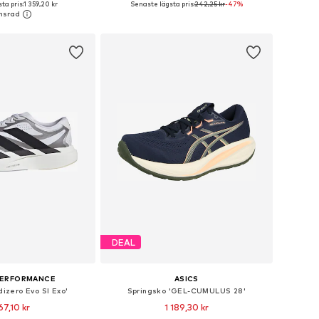
ta pris:
1 359,20 kr
Senaste lägsta pris:
242,25 kr
-47%
 i varukorgen
Lägg till i varukorgen
DEAL
PERFORMANCE
ASICS
dizero Evo Sl Exo'
Springsko 'GEL-CUMULUS 28'
67,10 kr
1 189,30 kr