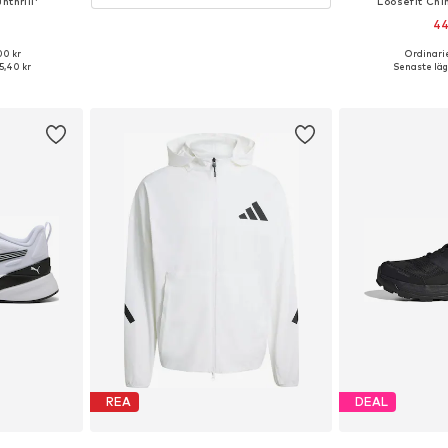
thrill'
Loosefit Chi
44
00 kr
Ordinarie
 One Size
Tillgänglig 
55,40 kr
Senaste lägs
korgen
Lägg till
REA
DEAL