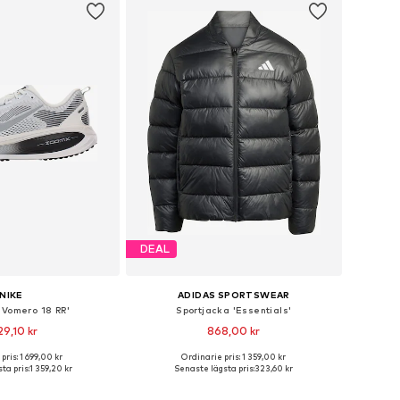
DEAL
NIKE
ADIDAS SPORTSWEAR
'Vomero 18 RR'
Sportjacka 'Essentials'
29,10 kr
868,00 kr
pris: 1 699,00 kr
Ordinarie pris: 1 359,00 kr
i många storlekar
Tillgängliga storlekar: S, M, L
ta pris:
1 359,20 kr
Senaste lägsta pris:
323,60 kr
 i varukorgen
Lägg till i varukorgen