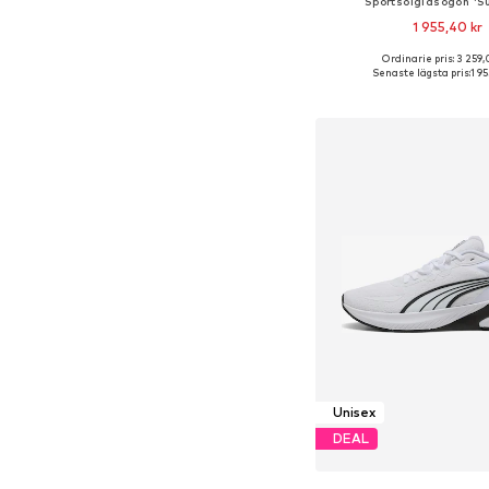
Sportsolglasögon 'Sun
1 955,40 kr
Ordinarie pris: 3 259,
Tillgängliga storlekar:
Senaste lägsta pris:
1 9
Lägg till i varu
Unisex
DEAL