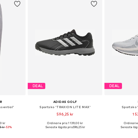
DEAL
DEAL
UR
ADIDAS GOLF
sential'
Sportsko 'TRAXION LITE MAX'
Sportsko 
596,25 kr
1 5
0 kr
Ordinarie pris: 1 139,00 kr
Ordinarie 
 S, M, L, XL
Tillgänglig i många storlekar
Tillgänglig 
5 kr
-53%
Senaste lägsta pris:
596,25 kr
Senaste lägs
korgen
Lägg till i varukorgen
Lägg till