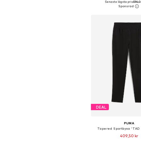
Senaste lägsta pris:
596,0
Lägg till i varu
DEAL
PUMA
Tapered Sportbyxa 'TAD 
409,50 kr