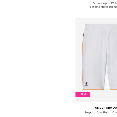
Ordinarie pris: 569,0
Senaste lägsta pris:
355
Lägg till i varu
DEAL
UNDER ARMO
Regular Sportbyxa 'Ch