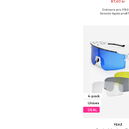
87,60 kr
Ordinarie pris: 319,0
Tillgängliga storlekar: S
Senaste lägsta pris:
87
Lägg till i varu
4-pack
Unisex
DEAL
YEAZ