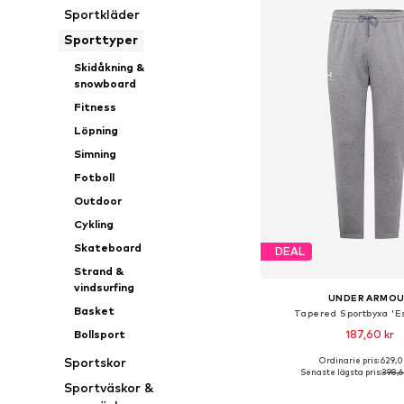
Sportkläder
Sporttyper
Skidåkning &
snowboard
Fitness
Löpning
Simning
Fotboll
Outdoor
Cykling
Skateboard
DEAL
Strand &
vindsurfing
UNDER ARMO
Basket
Tapered Sportbyxa 'Es
187,60 kr
Bollsport
+
1
Sportskor
Ordinarie pris: 629,0
Tillgängliga storlekar: XS,
Senaste lägsta pris:
398,6
Sportväskor &
Lägg till i varu