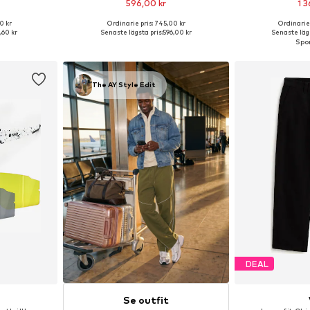
596,00 kr
1 3
0 kr
Ordinarie pris: 745,00 kr
Ordinarie 
, M, L, XL
Tillgänglig i många storlekar
Tillgänglig 
,60 kr
Senaste lägsta pris:
596,00 kr
Senaste lägs
korgen
Lägg till i varukorgen
Lägg till
The AY Style Edit
DEAL
Se outfit