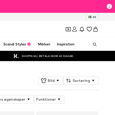
t
SE
Scandi Styles
Märken
Inspiration
SHOPPA NU. BETALA INOM 60 DAGAR.
Bild
Sortering
ns egenskaper
Funktioner