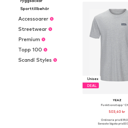
ryggsäckar
Sporttillbehör
Accessoarer
Streetwear
Premium
Topp 100
Scandi Styles
Unisex
DEAL
YEAZ
Funktionstopp 'C
503,40 kr
Ordinarie pris: 839,0
Tillgängliga storlekar: S, 
Senaste lägsta pris:
503