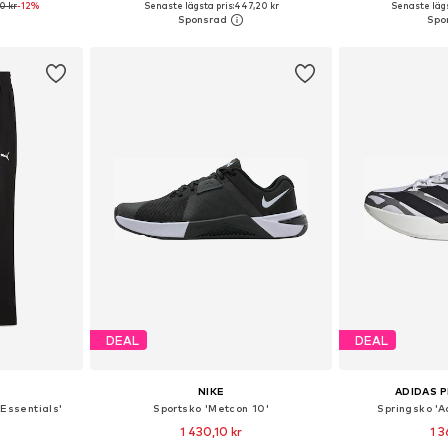
0 kr
-12%
Senaste lägsta pris:
447,20 kr
Senaste lägs
korgen
Lägg till i varukorgen
Lägg till
DEAL
DEAL
NIKE
ADIDAS 
Essentials'
Sportsko 'Metcon 10'
Springsko 'A
1 430,10 kr
1 3