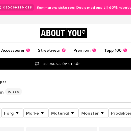
Sommarens sista rea: Deals med upp till 60% rabat
02
D
09
H
38
M
00
S
ABOUT
YOU
Accessoarer
Streetwear
Premium
Topp 100
30 DAGARS ÖPPET KÖP
per
än
10 650
Färg
Märke
Material
Mönster
Produkte