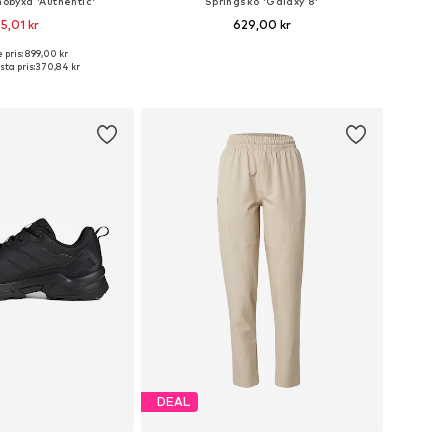
nobyxa 'Authentic'
Springsko 'Galaxy 8'
5,01 kr
629,00 kr
+
6
 pris: 899,00 kr
i många storlekar
Tillgänglig i många storlekar
ta pris:
370,84 kr
 i varukorgen
Lägg till i varukorgen
DEAL