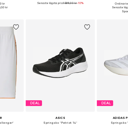
Senaste lägsta pris:
1 589,00 kr
-10%
0 kr
Ordinarie 
Tillgängliga storlekar: S x regular, M x regular, L x regular, XL x regular, XXL x regular
Tillgänglig i många storlekar
Tillgänglig 
,50 kr
Senaste lägs
korgen
Lägg till i varukorgen
Lägg till
DEAL
DEAL
UR
ASICS
ADIDAS 
allenger'
Springsko 'Patriot 14'
Springsko 