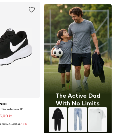
The Active Dad
With No Limits
NIKE
 'Revolution 8'
5,00 kr
 pris:
745,00 kr
-10%
i många storlekar