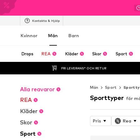
Kontakta & Hjälp
Kvinnor
Män
Barn
Drops
REA
Kläder
Skor
Sport
FRI LEVERANS* OCH RETUR
Män
Sport
Sportty
Alla reavaror
Sporttyper
för m
REA
Kläder
Pris
Rea
Skor
Sport