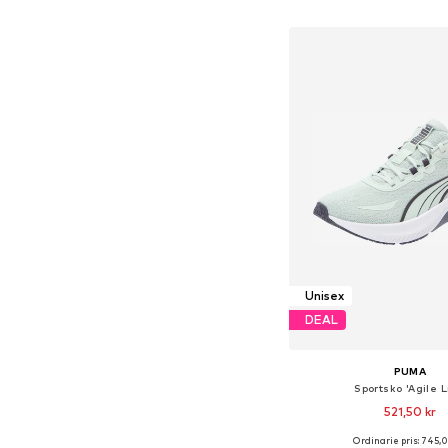
Lägg till i varu
Unisex
DEAL
PUMA
Sportsko 'Agile L
521,50 kr
Ordinarie pris: 745,
Tillgänglig i många s