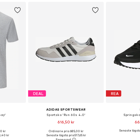
DEAL
REA
ADIDAS SPORTSWEAR
hay'
Sportsko 'Run 60s 4.0'
Springsko
616,50 kr
66
Senaste lägsta
0 kr
Ordinarie pris: 685,00 kr
M, L, XL, XXL
Tillgänglig i många storlekar
Tillgänglig 
,40 kr
Senaste lägsta pris:
517,65 kr