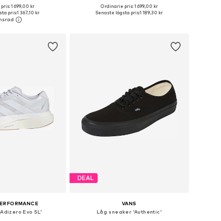
+
4
pris: 1 699,00 kr
Ordinarie pris: 1 699,00 kr
i många storlekar
Tillgänglig i många storlekar
ta pris:
1 367,10 kr
Senaste lägsta pris:
1 189,30 kr
 i varukorgen
Lägg till i varukorgen
DEAL
PERFORMANCE
VANS
'Adizero Evo SL'
Låg sneaker 'Authentic'