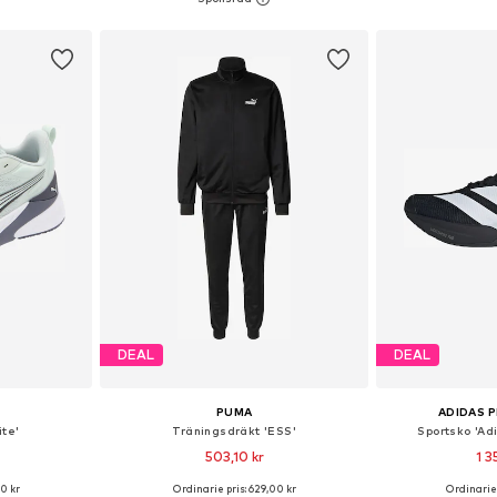
korgen
Lägg till i varukorgen
Lägg till
DEAL
DEAL
PUMA
ADIDAS 
ite'
Träningsdräkt 'ESS'
Sportsko 'Ad
503,10 kr
1 3
00 kr
Ordinarie pris: 629,00 kr
Ordinarie 
torlekar
Tillgängliga storlekar: S, M, L, XL, XXL
Tillgänglig 