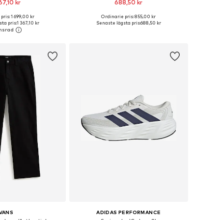
67,10 kr
688,50 kr
+
3
+
3
pris: 1 699,00 kr
Ordinarie pris: 855,00 kr
i många storlekar
Tillgänglig i många storlekar
ta pris:
1 367,10 kr
Senaste lägsta pris:
688,50 kr
 i varukorgen
Lägg till i varukorgen
VANS
ADIDAS PERFORMANCE