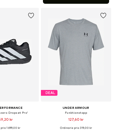
 i varukorgen
DEAL
PERFORMANCE
UNDER ARMOUR
izero Dropset Pro'
Funktionstopp
59,20 kr
127,60 kr
+
5
pris: 1 699,00 kr
Ordinarie pris: 319,00 kr
i många storlekar
Tillgängliga storlekar: XS Normala storlekar, S Normala storlekar, L Normala storlekar, XL Normala storlekar