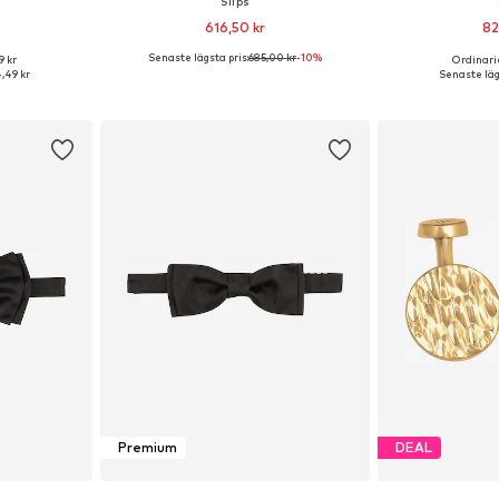
Slips
616,50 kr
82
Senaste lägsta pris:
685,00 kr
-10%
9 kr
Ordinarie
 One Size
Tillgängliga storlekar: One Size
Tillgängliga 
,49 kr
Senaste läg
korgen
Lägg till i varukorgen
Lägg till
Premium
DEAL