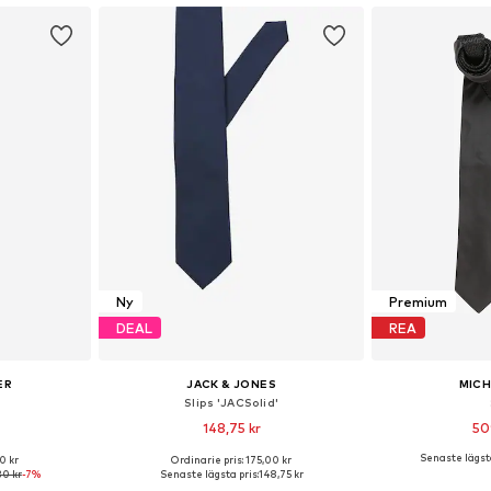
Ny
Premium
DEAL
REA
ER
JACK & JONES
MICH
Slips 'JACSolid'
148,75 kr
50
Senaste lägsta
0 kr
Ordinarie pris: 175,00 kr
 One Size
Tillgängliga storlekar: One Size
Tillgängliga 
30 kr
-7%
Senaste lägsta pris:
148,75 kr