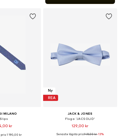
 i varukorgen
Ny
REA
I MILANO
JACK & JONES
Slips
Fluga 'JACSOLID'
4,00 kr
129,00 kr
Senaste lägsta pris:
149,00 kr
-13%
pris: 1 190,00 kr
storlekar: One Size
Tillgängliga storlekar: One Size