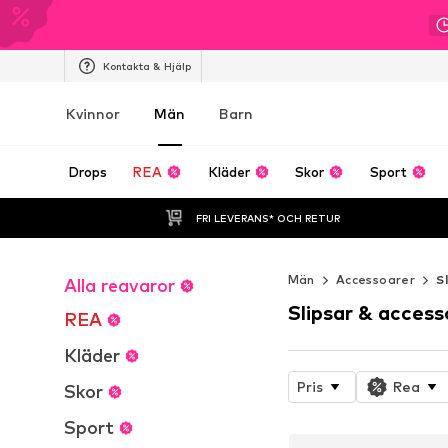
Kontakta & Hjälp
Kvinnor
Män
Barn
Drops
REA
Kläder
Skor
Sport
FRI LEVERANS* OCH RETUR
Män
Accessoarer
S
Alla reavaror
Slipsar & access
REA
Kläder
Pris
Rea
Skor
Sport