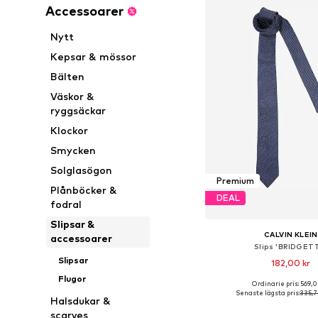
Accessoarer
Nytt
Kepsar & mössor
Bälten
Väskor &
ryggsäckar
Klockor
Smycken
Solglasögon
Premium
Plånböcker &
DEAL
fodral
Slipsar &
CALVIN KLEIN
accessoarer
Slips 'BRIDGET
Slipsar
182,00 kr
Flugor
Ordinarie pris: 569,0
Tillgängliga storlekar:
Senaste lägsta pris:
335,7
Halsdukar &
Lägg till i varu
scarves