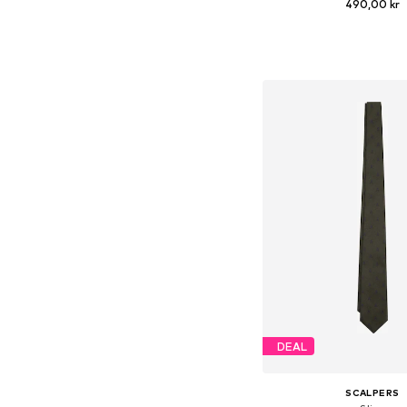
490,00 kr
Tillgängliga storlekar:
Lägg till i varu
DEAL
SCALPERS