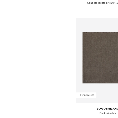
Senaste lägsta pris:
504,0
Tillgängliga storleka
Lägg till i varu
Premium
BOGGI MILAN
Ficknäsduk