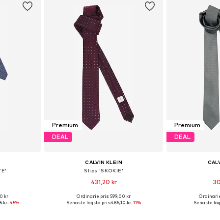
Premium
Premium
DEAL
DEAL
CALVIN KLEIN
CALV
TE'
Slips 'SKOKIE'
431,20 kr
30
0 kr
Ordinarie pris: 599,00 kr
Ordinarie
 One Size
Tillgängliga storlekar: One Size
Tillgängliga 
5 kr
-45%
Senaste lägsta pris:
485,10 kr
-11%
Senaste läg
korgen
Lägg till i varukorgen
Lägg till