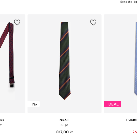
Senaste lägs
korgen
Lägg till i varukorgen
Lägg till
Ny
DEAL
OES
NEXT
TOMMY
o'
Slips
817,00 kr
26