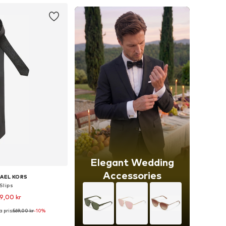
Elegant Wedding
Accessories
AEL KORS
Slips
9,00 kr
 pris:
569,00 kr
+
4
-10%
storlekar: One Size