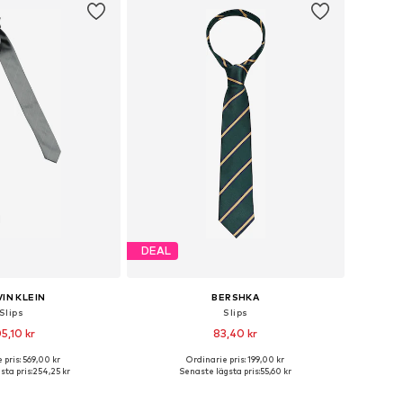
DEAL
IN KLEIN
BERSHKA
Slips
Slips
5,10 kr
83,40 kr
+
1
 pris: 569,00 kr
Ordinarie pris: 199,00 kr
storlekar: One Size
Tillgängliga storlekar: One Size
sta pris:
254,25 kr
Senaste lägsta pris:
55,60 kr
 i varukorgen
Lägg till i varukorgen