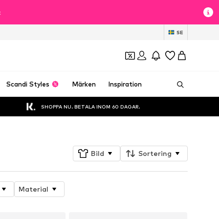
t
SE
Scandi Styles
Märken
Inspiration
SHOPPA NU. BETALA INOM 60 DAGAR.
Bild
Sortering
Material