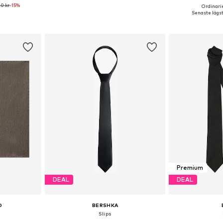
0 kr
-15%
Ordinarie
r: XS-XL
Tillgängliga storlekar: One Size
Tillgängliga 
Senaste lägst
korgen
Lägg till i varukorgen
Lägg till
Premium
DEAL
DEAL
O
BERSHKA
Slips