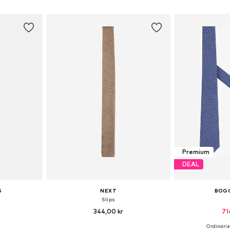
korgen
Lägg till i varukorgen
Lägg till
Premium
DEAL
S
NEXT
BOGG
'
Slips
344,00 kr
71
Ordinarie 
 One Size
Tillgängliga storlekar: One Size
Tillgängliga 