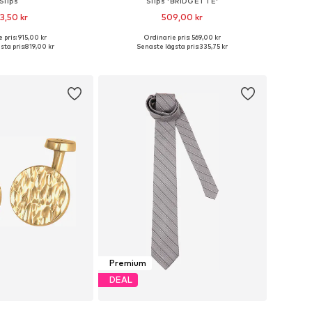
Slips
Slips 'BRIDGETTE'
3,50 kr
509,00 kr
 pris: 915,00 kr
Ordinarie pris: 569,00 kr
storlekar: One Size
Tillgängliga storlekar: One Size
sta pris:
819,00 kr
Senaste lägsta pris:
335,75 kr
 i varukorgen
Lägg till i varukorgen
Premium
DEAL