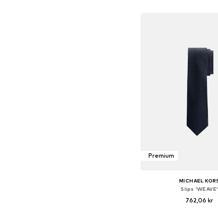
Lägg till i varu
Premium
MICHAEL KOR
Slips 'WEAVE
762,06 kr
Tillgängliga storlekar: