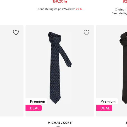
159,20 kr
82
Senaste lägsta pris:
199,00 kr
-20%
Ordinarie
 One Size
Tillgängliga storlekar: One Size
Tillgängliga 
Senaste läg
korgen
Lägg till i varukorgen
Lägg till
Premium
Premium
DEAL
DEAL
MICHAEL KORS