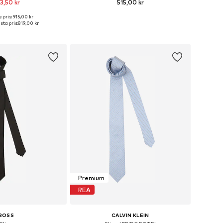
3,50 kr
515,00 kr
 pris: 915,00 kr
storlekar: One Size
Tillgängliga storlekar: One Size
sta pris:
819,00 kr
 i varukorgen
Lägg till i varukorgen
Premium
REA
BOSS
CALVIN KLEIN