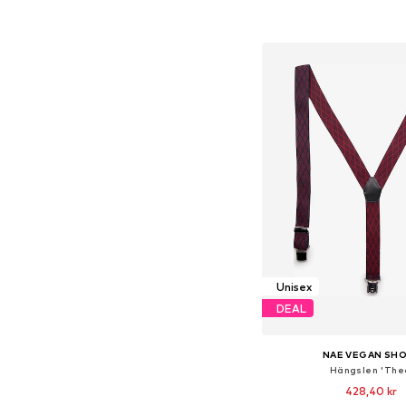
Lägg till i varu
Unisex
DEAL
NAE VEGAN SH
Hängslen 'The
428,40 kr