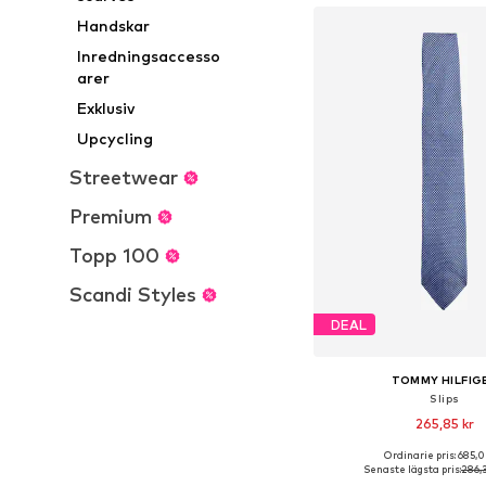
Handskar
Inredningsaccesso
arer
Exklusiv
Upcycling
Streetwear
Premium
Topp 100
Scandi Styles
DEAL
TOMMY HILFIG
Slips
265,85 kr
Ordinarie pris: 685,0
Tillgängliga storlekar:
Senaste lägsta pris:
286,