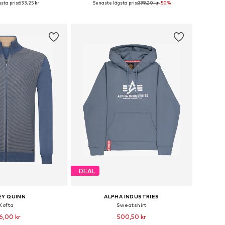
sta pris:
633,25 kr
Senaste lägsta pris:
399,20 kr
-50%
 i varukorgen
Lägg till i varukorgen
DEAL
EY QUINN
ALPHA INDUSTRIES
Kofta
Sweatshirt
6,00 kr
500,50 kr