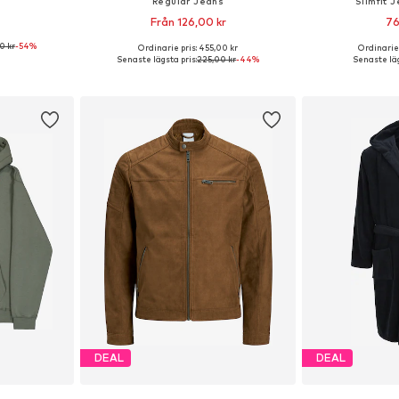
Regular Jeans
Slimfit 
Från 126,00 kr
76
0 kr
-54%
Ordinarie pris: 455,00 kr
Ordinarie 
M, L, XL, XXL
Tillgänglig i många storlekar
Tillgänglig 
Senaste lägsta pris:
225,00 kr
-44%
Senaste läg
korgen
Lägg till i varukorgen
Lägg till
DEAL
DEAL