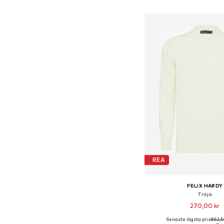
Lägg till i varu
REA
FELIX HARDY
Tröja
270,00 kr
Senaste lägsta pris:
862,5
+
5
Tillgängliga storlekar: S, 