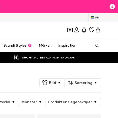
t
SE
Scandi Styles
Märken
Inspiration
SHOPPA NU. BETALA INOM 60 DAGAR.
Bild
Sortering
terial
Mönster
Produktens egenskaper