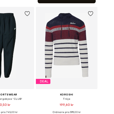
 i varukorgen
DEAL
SPORTSWEAR
KOROSHI
rgobyxa 'CLUB'
Tröja
0,50 kr
199,60 kr
 pris: 745,00 kr
Ordinarie pris: 599,00 kr
i många storlekar
Tillgängliga storlekar: S, M, L, XL, XXL