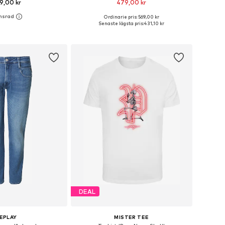
9,00 kr
479,00 kr
Ordinarie pris: 569,00 kr
rlekar: XS, S, M, L, XL
Tillgängliga storlekar: S, M, L, XL, XXL
Senaste lägsta pris:
431,10 kr
 i varukorgen
Lägg till i varukorgen
DEAL
EPLAY
MISTER TEE