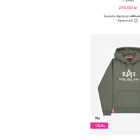
T-shirt
270,00 kr
Senaste lägsta pris:
594,0
Tillgängliga storlekar: S, 
Lägg till i varu
Ny
DEAL