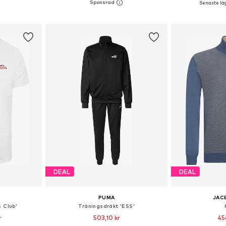
Senaste läg
korgen
Lägg till i varukorgen
Lägg till
DEAL
DEAL
PUMA
JAC
s Club'
Träningsdräkt 'ESS'
r
503,10 kr
45