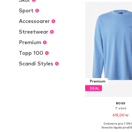
Sport
Accessoarer
Streetwear
Premium
Topp 100
Scandi Styles
Premium
DEAL
BOSS
T-shirt
615,00 kr
Ordinarie pris: 1 139,
Tillgängliga storlekar:
Senaste lägsta pris:
615