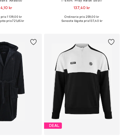
Jeans 'Anbass'
T-shirt 'Pray Neon Skull'
4,10 kr
137,40 kr
+
14
pris: 1 139,00 kr
Ordinarie pris: 259,00 kr
i många storlekar
Tillgänglig i många storlekar
sta pris:
721,65 kr
Senaste lägsta pris:
137,40 kr
 i varukorgen
Lägg till i varukorgen
DEAL