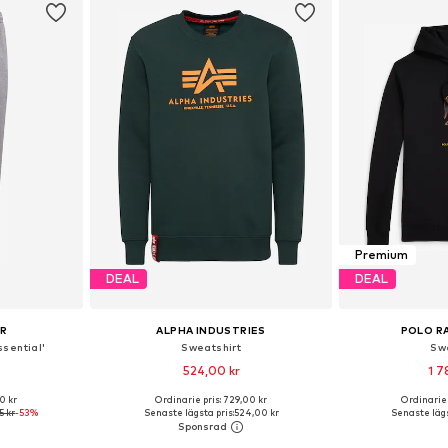
Premium
DEAL
DEAL
UR
ALPHA INDUSTRIES
POLO R
sential'
Sweatshirt
Sw
524,00 kr
1 7
+
8
0 kr
Ordinarie pris: 729,00 kr
Ordinarie 
 S, M, L, XL
Tillgängliga storlekar: S, M, L, XL, XXL
Tillgängliga s
5 kr
-53%
Senaste lägsta pris:
524,00 kr
Senaste lägs
korgen
Lägg till i varukorgen
Lägg till