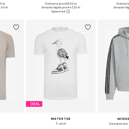
0 kr
Ordinarie pris: 629,00 kr
Ordinarie
torlekar
Tillgängliga storlekar: S, M, L, XL, XXL
,40 kr
Senaste lägsta pris:
447,20 kr
Senaste lägs
korgen
Lägg till i varukorgen
Lägg till
DEAL
MISTER TEE
ADIDAS
T-shirt
Sweatjacka 