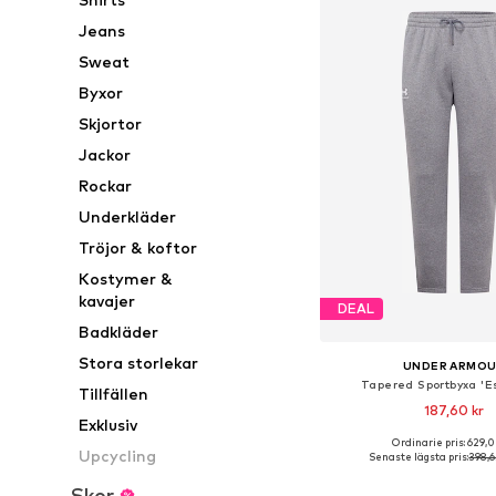
Jeans
Sweat
Byxor
Skjortor
Jackor
Rockar
Underkläder
Tröjor & koftor
Kostymer &
kavajer
DEAL
Badkläder
Stora storlekar
UNDER ARMO
Tapered Sportbyxa 'Es
Tillfällen
187,60 kr
Exklusiv
+
1
Ordinarie pris: 629,0
Tillgängliga storlekar: XS,
Upcycling
Senaste lägsta pris:
398,6
Lägg till i varu
Skor