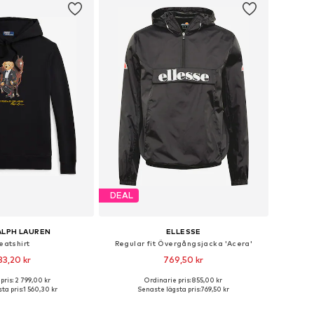
DEAL
ALPH LAUREN
ELLESSE
eatshirt
Regular fit Övergångsjacka 'Acera'
83,20 kr
769,50 kr
pris: 2 799,00 kr
Ordinarie pris: 855,00 kr
torlekar: S, M, L, XL
Tillgängliga storlekar: S, M, L, XL, XXL
ta pris:
1 560,30 kr
Senaste lägsta pris:
769,50 kr
 i varukorgen
Lägg till i varukorgen