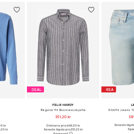
DEAL
REA
FELIX HARDY
L
Regular fit Businessskjorta
Slimfit Jeans '
351,20 kr
58
Senaste lägsta
00 kr
Ordinarie pris: 648,00 kr
 M, L, XL
Tillgängliga storlekar: 37-38, 39-40, 41-42, 43-44
Tillgänglig 
,00 kr
Senaste lägsta pris:
351,20 kr