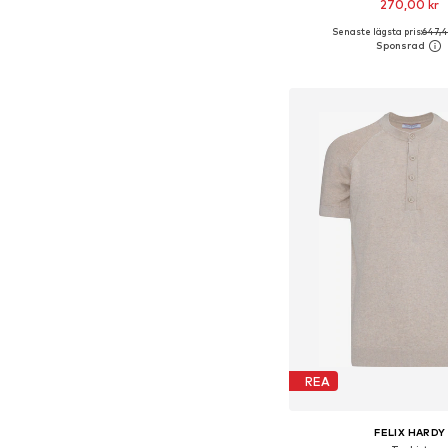
270,00 kr
Senaste lägsta pris:
647,4
Tillgängliga storlekar: S, 
Lägg till i varu
REA
FELIX HARDY