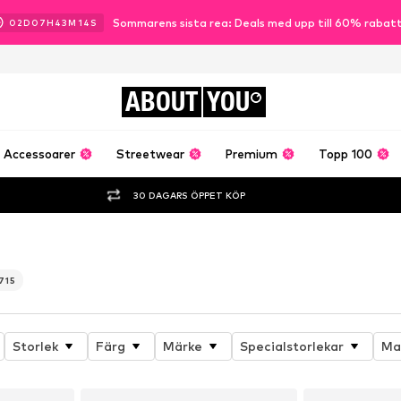
Sommarens sista rea: Deals med upp till 60% rabat
02
D
07
H
43
M
12
S
ABOUT
YOU
Accessoarer
Streetwear
Premium
Topp 100
30 DAGARS ÖPPET KÖP
715
Storlek
Färg
Märke
Specialstorlekar
Ma