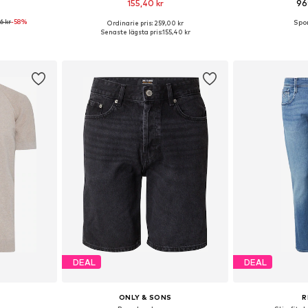
155,40 kr
96
6 kr
-58%
+
6
Ordinarie pris: 259,00 kr
M, L, XL, XXL
Tillgänglig i många storlekar
Tillgängliga sto
Senaste lägsta pris:
155,40 kr
korgen
Lägg till i varukorgen
Lägg till
DEAL
DEAL
ONLY & SONS
R