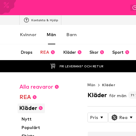
Kontakta & Hjälp
Kvinnor
Män
Barn
Drops
REA
Kläder
Skor
Sport
FRI LEVERANS* OCH RETUR
Män
Kläder
Alla reavaror
Kläder
för män
71 
REA
Kläder
Pris
Rea
Nytt
Populärt
Shirts