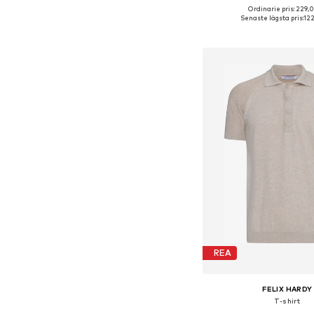
Ordinarie pris: 229,0
Tillgänglig i många s
Senaste lägsta pris:
122
Lägg till i varu
REA
FELIX HARDY
T-shirt