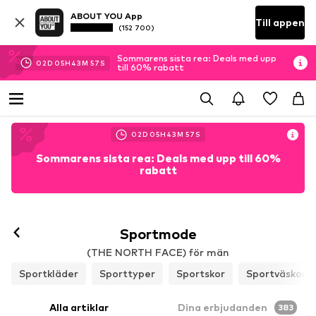
ABOUT YOU App
Till appen
(152 700)
Sommarens sista rea: Deals med upp
02
D
05
H
43
M
56
S
till 60% rabatt
02
D
05
H
43
M
56
S
Sommarens sista rea: Deals med upp till 60%
rabatt
Sportmode
(THE NORTH FACE) för män
Sportkläder
Sporttyper
Sportskor
Sportväskor &
Alla artiklar
Dina erbjudanden
383