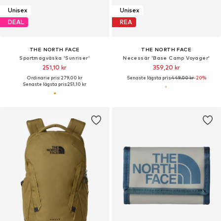
Unisex
Unisex
DEAL
REA
THE NORTH FACE
THE NORTH FACE
Sportmagväska 'Sunriser'
Necessär 'Base Camp Voyager'
251,10 kr
359,20 kr
Ordinarie pris: 279,00 kr
Senaste lägsta pris:
449,00 kr
-20%
Senaste lägsta pris:
251,10 kr