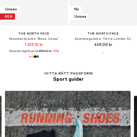
Unisex
Ny
REA
Unisex
THE NORTH FACE
THE NORTH FACE
Weekendväska 'Base Camp'
Sportmagväska 'Terra Lumbar 3L'
1 259,10 kr
449,00 kr
Senaste lägsta pris:
1 399,00 kr
-10%
HITTA RÄTT PASSFORM
Sport guider