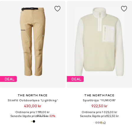
DEAL
DEAL
THE NORTH FACE
THE NORTH FACE
Slimfit Outdoorbyxa 'Lighthing'
Sporttröja 'YUMIORI'
430,00 kr
922,50 kr
Ordinarie pris: 1 199,00 kr
Ordinarie pris: 1 025,00 kr
Senaste lägsta pris:
913,75 kr
-53%
Senaste lägsta pris:
922,50 kr
+
2