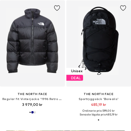
Unisex
DEAL
THE NORTH FACE
THE NORTH FACE
Regular fit Vinterjacka '1996 Retro Nuptse'
Sportryggsäck 'Borealis'
3 979,00 kr
485,19 kr
Ordinarie pris: 599,00 kr
Senaste lägsta pris:
485,19 kr