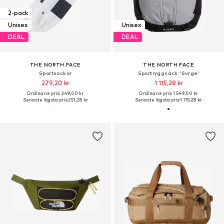
2-pack
Unisex
Unisex
DEAL
DEAL
THE NORTH FACE
THE NORTH FACE
Sportsockor
Sportryggsäck 'Surge'
279,20 kr
1 115,28 kr
Ordinarie pris: 349,00 kr
Ordinarie pris: 1 549,00 kr
Senaste lägsta pris:
251,28 kr
Senaste lägsta pris:
1 115,28 kr