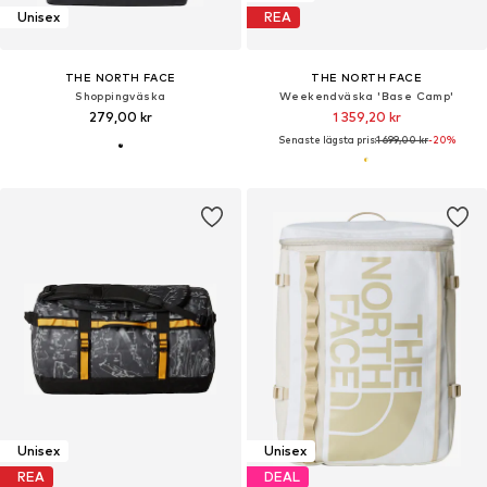
Unisex
REA
THE NORTH FACE
THE NORTH FACE
Shoppingväska
Weekendväska 'Base Camp'
279,00 kr
1 359,20 kr
Senaste lägsta pris:
1 699,00 kr
-20%
Unisex
Unisex
REA
DEAL