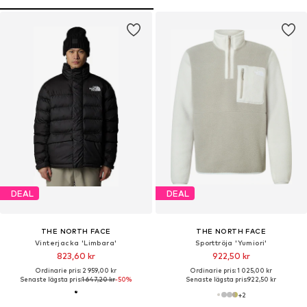
DEAL
DEAL
THE NORTH FACE
THE NORTH FACE
Vinterjacka 'Limbara'
Sporttröja 'Yumiori'
823,60 kr
922,50 kr
Ordinarie pris: 2 959,00 kr
Ordinarie pris: 1 025,00 kr
Senaste lägsta pris:
1 647,20 kr
-50%
Senaste lägsta pris:
922,50 kr
+
2