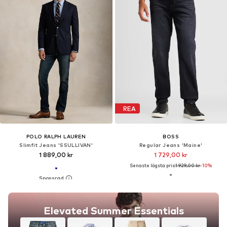
REA
POLO RALPH LAUREN
BOSS
Slimfit Jeans 'SSULLIVAN'
Regular Jeans 'Maine'
1 889,00 kr
1 729,00 kr
Senaste lägsta pris:
1 929,00 kr
-10%
Elevated Summer Essentials