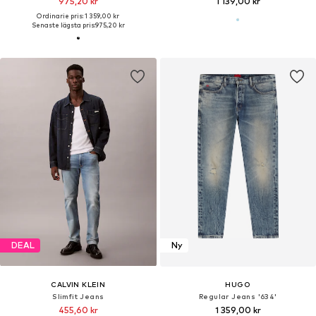
975,20 kr
1 139,00 kr
Ordinarie pris: 1 359,00 kr
Senaste lägsta pris:
975,20 kr
DEAL
Ny
CALVIN KLEIN
HUGO
Slimfit Jeans
Regular Jeans '634'
455,60 kr
1 359,00 kr