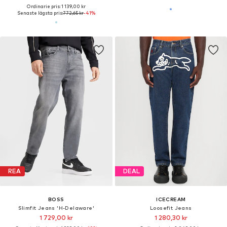
Ordinarie pris: 1 139,00 kr
Senaste lägsta pris:
772,65 kr
-41%
REA
DEAL
BOSS
ICECREAM
Slimfit Jeans 'H-Delaware'
Loosefit Jeans
1 729,00 kr
1 280,30 kr