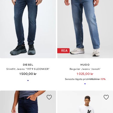
REA
DIESEL
HUGO
Slimfit Jeans '1979 SLEENKER'
Regular Jeans 'Jonah'
1 500,00 kr
1 025,00 kr
Senaste lägsta pris:
1 139,00 kr
-10%