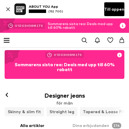
ABOUT YOU App
Till appen
(152 700)
Sommarens sista rea: Deals med upp
01
D
03
H
38
M
24
S
till 60% rabatt
01
D
03
H
38
M
24
S
Sommarens sista rea: Deals med upp till 60%
rabatt
Designer jeans
för män
Skinny & slim fit
Straight leg
Tapered & Loose Fit
Alla artiklar
Dina erbjudanden
214