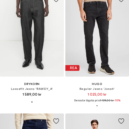
REA
DRYKORN
HUGO
Loosefit Jeans 'RAWDY_A'
Regular Jeans 'Jonah'
1 589,00 kr
1 025,00 kr
Senaste lägsta pris:
1 139,00 kr
-10%