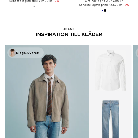
Senaste lägsta pris:
1 929,00 kr
-10%
Ordinarie pris: 2 049,00 kr
Senaste lägsta pris:
1 463,20 kr
-12%
JEANS
INSPIRATION TILL KLÄDER
Diego Alvarez