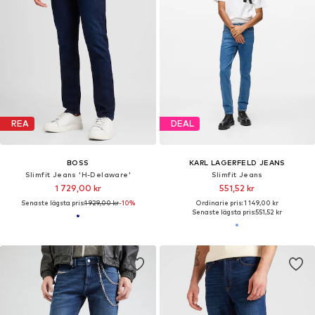
REA
DEAL
BOSS
KARL LAGERFELD JEANS
Slimfit Jeans 'H-Delaware'
Slimfit Jeans
1 729,00 kr
551,52 kr
Senaste lägsta pris:
1 929,00 kr
-10%
Ordinarie pris: 1 149,00 kr
Senaste lägsta pris:
551,52 kr