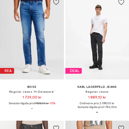
REA
DEAL
BOSS
KARL LAGERFELD JEANS
Regular Jeans 'H-Delaware'
Regular Jeans
1 729,00 kr
1 889,10 kr
Senaste lägsta pris:
1 929,00 kr
-10%
Ordinarie pris: 2 099,00 kr
Senaste lägsta pris:
1 784,15 kr