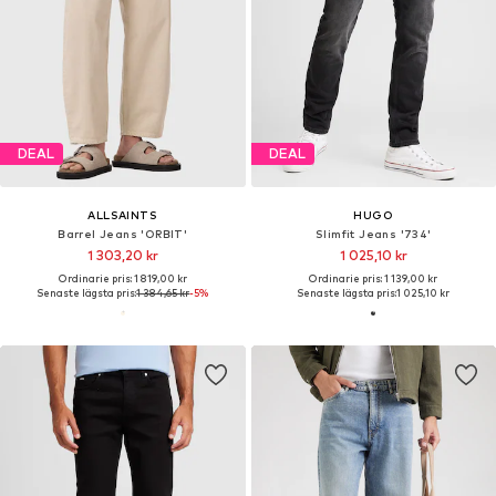
DEAL
DEAL
ALLSAINTS
HUGO
Barrel Jeans 'ORBIT'
Slimfit Jeans '734'
1 303,20 kr
1 025,10 kr
Ordinarie pris: 1 819,00 kr
Ordinarie pris: 1 139,00 kr
Senaste lägsta pris:
1 384,65 kr
-5%
Senaste lägsta pris:
1 025,10 kr