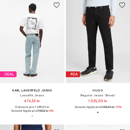
DEAL
REA
KARL LAGERFELD JEANS
HUGO
Loosefit Jeans
Regular Jeans 'Brody'
674,55 kr
1 025,00 kr
Ordinarie pris: 1 499,00 kr
Senaste lägsta pris:
1 139,00 kr
-10%
Senaste lägsta pris:
719,52 kr
-6%