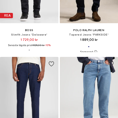
REA
BOSS
POLO RALPH LAUREN
Slimfit Jeans 'Delaware'
Tapered Jeans 'PARKSIDE'
1 729,00 kr
1 889,00 kr
Senaste lägsta pris:
1 929,00 kr
-10%