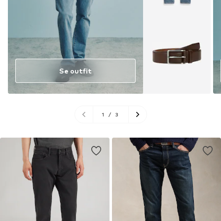
Se outfit
1
/
3