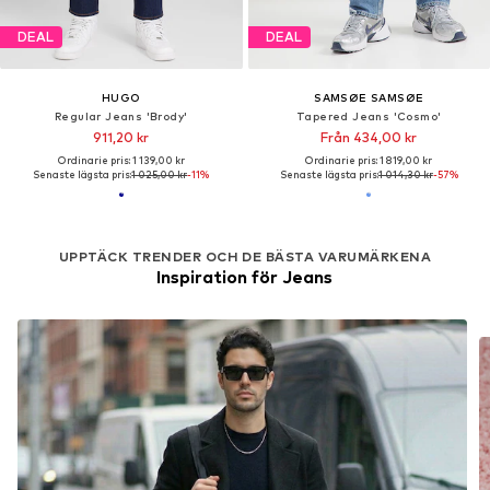
DEAL
DEAL
HUGO
SAMSØE SAMSØE
Regular Jeans 'Brody'
Tapered Jeans 'Cosmo'
911,20 kr
Från 434,00 kr
Ordinarie pris: 1 139,00 kr
Ordinarie pris: 1 819,00 kr
Senaste lägsta pris:
1 025,00 kr
-11%
Senaste lägsta pris:
1 014,30 kr
-57%
UPPTÄCK TRENDER OCH DE BÄSTA VARUMÄRKENA
Inspiration för Jeans