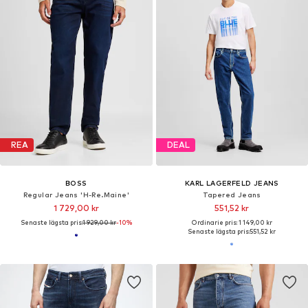
REA
DEAL
BOSS
KARL LAGERFELD JEANS
Regular Jeans 'H-Re.Maine'
Tapered Jeans
1 729,00 kr
551,52 kr
Senaste lägsta pris:
1 929,00 kr
-10%
Ordinarie pris: 1 149,00 kr
Senaste lägsta pris:
551,52 kr