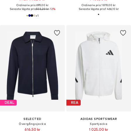
Ordinarie pris: 699,00 kr
Ordinarie pris: 1 819,00 kr
Senaste lägsta pris:
503,20 kr
-12%
Senaste lägsta pris:
1 466,10 kr
+
1
DEAL
REA
SELECTED
ADIDAS SPORTSWEAR
Övergångsjacka
Sportjacka
616,50 kr
1 025,00 kr