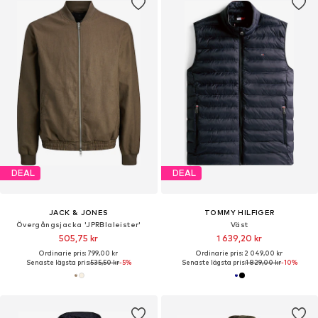
DEAL
DEAL
JACK & JONES
TOMMY HILFIGER
Övergångsjacka 'JPRBlaleister'
Väst
505,75 kr
1 639,20 kr
Ordinarie pris: 799,00 kr
Ordinarie pris: 2 049,00 kr
Senaste lägsta pris:
535,50 kr
-5%
Senaste lägsta pris:
1 829,00 kr
-10%