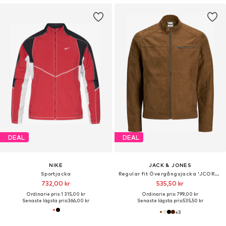
DEAL
DEAL
NIKE
JACK & JONES
Sportjacka
Regular fit Övergångsjacka 'JCORocky'
732,00 kr
535,50 kr
Ordinarie pris: 1 315,00 kr
Ordinarie pris: 799,00 kr
Senaste lägsta pris:
366,00 kr
Senaste lägsta pris:
535,50 kr
+
3