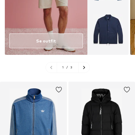
Se outfit
1
/
3