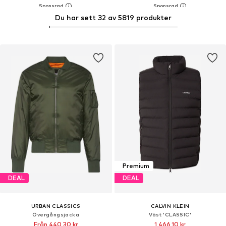
Du har sett 32 av 5819 produkter
Premium
DEAL
DEAL
URBAN CLASSICS
CALVIN KLEIN
Övergångsjacka
Väst 'CLASSIC'
Från 440,30 kr
1 466,10 kr