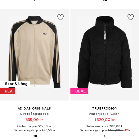
Stor & Lång
REA
DEAL
ADIDAS ORIGINALS
TRUEPRODIGY
Övergångsjacka
Vinterjacka 'Lean'
635,00 kr
1 320,00 kr
Ordinarie pris: 915,00 kr
Ordinarie pris: 2 200,00 kr
Senaste lägsta pris:
490,50 kr
Senaste lägsta pris:
1 485,00 kr
-11%