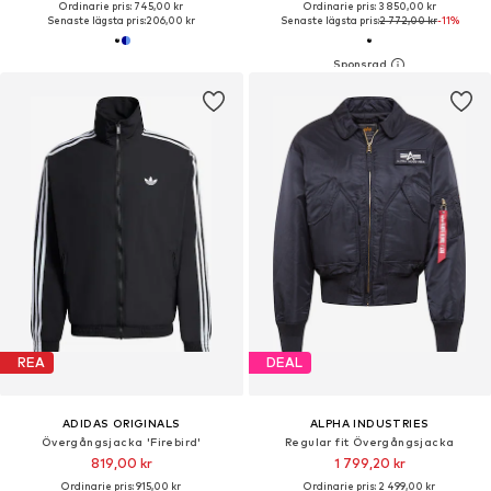
Ordinarie pris: 745,00 kr
Ordinarie pris: 3 850,00 kr
Senaste lägsta pris:
206,00 kr
Senaste lägsta pris:
2 772,00 kr
-11%
REA
DEAL
ADIDAS ORIGINALS
ALPHA INDUSTRIES
Övergångsjacka 'Firebird'
Regular fit Övergångsjacka
819,00 kr
1 799,20 kr
Ordinarie pris: 915,00 kr
Ordinarie pris: 2 499,00 kr