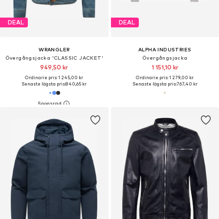
DEAL
DEAL
WRANGLER
ALPHA INDUSTRIES
Övergångsjacka 'CLASSIC JACKET'
Övergångsjacka
949,50 kr
1 151,10 kr
Ordinarie pris: 1 245,00 kr
Ordinarie pris: 1 279,00 kr
Senaste lägsta pris:
840,65 kr
Senaste lägsta pris:
767,40 kr