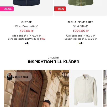
DEAL
REA
G-STAR
ALPHA INDUSTRIES
Väst 'Foundation'
Väst 'MA-1'
499,60 kr
1 029,00 kr
Ordinarie pris: 1 475,00 kr
Ordinarie pris: 1 475,00 kr
Senaste lägsta pris:
999,20 kr
-50%
Senaste lägsta pris:
703,20 kr
JACKOR
INSPIRATION TILL KLÄDER
Daniel Fuchs