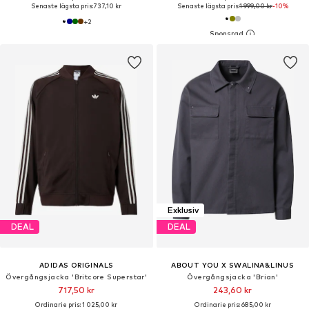
Senaste lägsta pris:
737,10 kr
Senaste lägsta pris:
1 999,00 kr
-10%
+
2
Exklusiv
DEAL
DEAL
ADIDAS ORIGINALS
ABOUT YOU X SWALINA&LINUS
Övergångsjacka 'Britcore Superstar'
Övergångsjacka 'Brian'
717,50 kr
243,60 kr
Ordinarie pris: 1 025,00 kr
Ordinarie pris: 685,00 kr