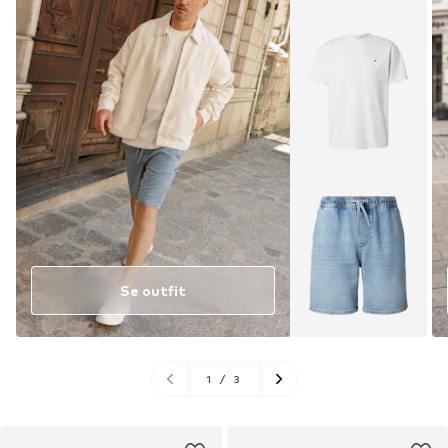
Se outfit
1
/
3