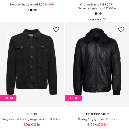
Senaste lägsta pris:
685,00 kr
-10%
Ordinarie pris: 1 139,00 kr
Senaste lägsta pris:
679,00 kr
DEAL
DEAL
BLEND
TRUEPRODIGY
Regular fit Övergångsjacka 'BHNARIL'
Övergångsjacka 'Blaze'
206,00 kr
2 464,00 kr