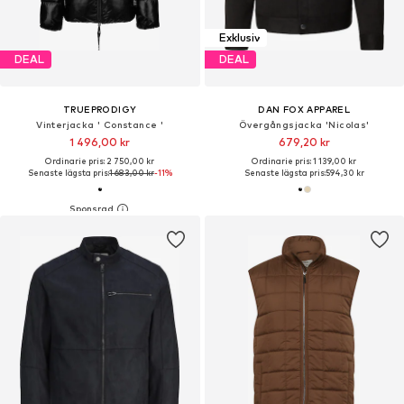
Exklusiv
DEAL
DEAL
TRUEPRODIGY
DAN FOX APPAREL
Vinterjacka ' Constance '
Övergångsjacka 'Nicolas'
1 496,00 kr
679,20 kr
Ordinarie pris: 2 750,00 kr
Ordinarie pris: 1 139,00 kr
Senaste lägsta pris:
1 683,00 kr
-11%
Senaste lägsta pris:
594,30 kr