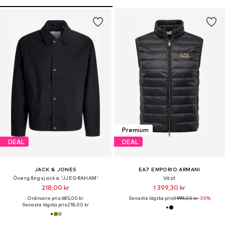
Premium
DEAL
DEAL
JACK & JONES
EA7 EMPORIO ARMANI
Övergångsjacka 'JJEGRAHAM'
Väst
218,00 kr
1 399,30 kr
Ordinarie pris: 685,00 kr
Senaste lägsta pris:
1 999,00 kr
-30%
Senaste lägsta pris:
218,00 kr