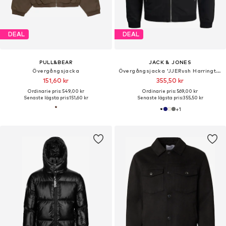
DEAL
DEAL
PULL&BEAR
JACK & JONES
Övergångsjacka
Övergångsjacka 'JJERush Harrington'
151,60 kr
355,50 kr
Ordinarie pris: 549,00 kr
Ordinarie pris: 569,00 kr
Senaste lägsta pris:
151,60 kr
Senaste lägsta pris:
355,50 kr
+
1