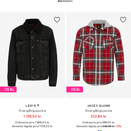
DEAL
DEAL
LEVI'S ®
JACEY QUINN
Övergångsjacka
Övergångsjacka
1 138,50 kr
322,86 kr
Ordinarie pris: 1 589,00 kr
Ordinarie pris: 599,00 kr
Senaste lägsta pris:
1 109,00 kr
Senaste lägsta pris:
368,98 kr
-12%