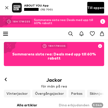
ABOUT YOU App
Till appen
(152 700)
Sommarens sista rea: Deals med upp till
18
H
17
M
00
S
60% rabatt
18
H
17
M
00
S
Sommarens sista rea: Deals med upp till 60%
rabatt
Jackor
för män på rea
Vinterjackor
Övergångsjackor
Parkas
Skinnjacko
Alla artiklar
Dina erbjudanden
5 044