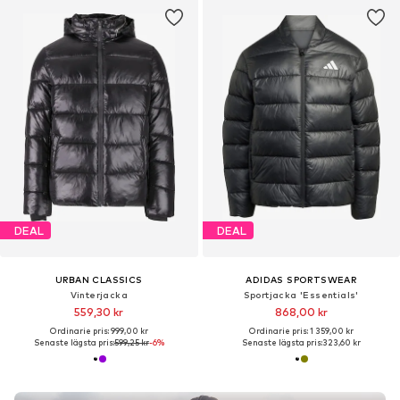
DEAL
DEAL
URBAN CLASSICS
ADIDAS SPORTSWEAR
Vinterjacka
Sportjacka 'Essentials'
559,30 kr
868,00 kr
Ordinarie pris: 999,00 kr
Ordinarie pris: 1 359,00 kr
Senaste lägsta pris:
599,25 kr
-6%
Senaste lägsta pris:
323,60 kr