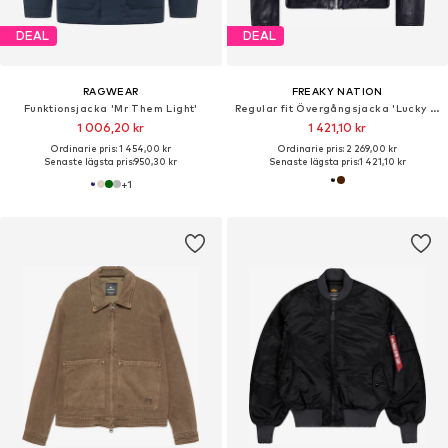
DEAL
DEAL
RAGWEAR
FREAKY NATION
Funktionsjacka 'Mr Them Light'
Regular fit Övergångsjacka 'Lucky Jim'
1 006,20 kr
1 421,10 kr
Ordinarie pris: 1 454,00 kr
Ordinarie pris: 2 269,00 kr
Senaste lägsta pris:
950,30 kr
Senaste lägsta pris:
1 421,10 kr
+
1