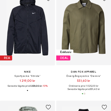
Exklusiv
REA
DEAL
NIKE
DAN FOX APPAREL
Sportjacka 'Stride'
Övergångsjacka 'Dennis'
1 219,00 kr
551,40 kr
Senaste lägsta pris:
1 359,00 kr
-10%
Ordinarie pris: 1 025,00 kr
Senaste lägsta pris:
551,40 kr