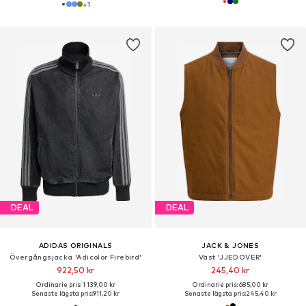
+
1
DEAL
DEAL
ADIDAS ORIGINALS
JACK & JONES
Övergångsjacka 'Adicolor Firebird'
Väst 'JJEDOVER'
922,50 kr
245,40 kr
Ordinarie pris: 1 139,00 kr
Ordinarie pris: 685,00 kr
Senaste lägsta pris:
911,20 kr
Senaste lägsta pris:
245,40 kr