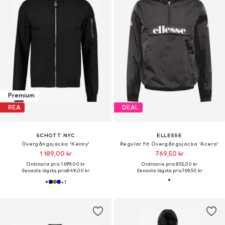
Premium
REA
DEAL
SCHOTT NYC
ELLESSE
Övergångsjacka 'Kenny'
Regular fit Övergångsjacka 'Acera'
1 189,00 kr
769,50 kr
Ordinarie pris: 1 699,00 kr
Ordinarie pris: 855,00 kr
Senaste lägsta pris:
849,00 kr
Senaste lägsta pris:
769,50 kr
+
1