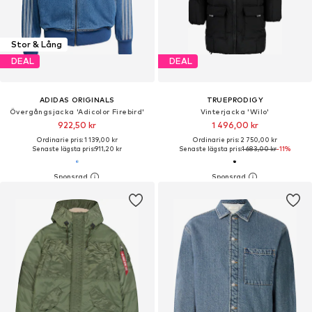
Stor & Lång
DEAL
DEAL
ADIDAS ORIGINALS
TRUEPRODIGY
Övergångsjacka 'Adicolor Firebird'
Vinterjacka 'Wilo'
922,50 kr
1 496,00 kr
Ordinarie pris: 1 139,00 kr
Ordinarie pris: 2 750,00 kr
Senaste lägsta pris:
911,20 kr
Senaste lägsta pris:
1 683,00 kr
-11%