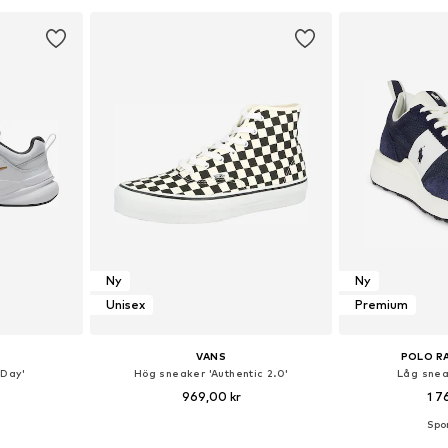
korgen
Lägg till i varukorgen
Lägg till
Ny
Ny
Unisex
Premium
VANS
POLO R
 Day'
Hög sneaker 'Authentic 2.0'
Låg snea
969,00 kr
1 7
torlekar
Tillgänglig i många storlekar
Tillgänglig 