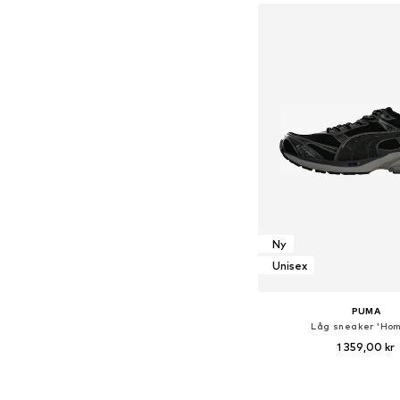
Lägg till i varu
Ny
Unisex
PUMA
Låg sneaker 'Hom
1 359,00 kr
Tillgänglig i många s