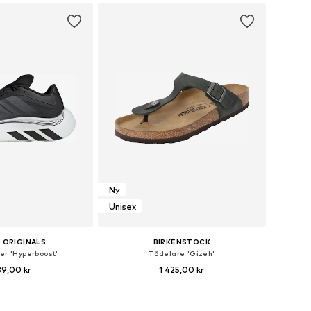
 i varukorgen
Lägg till i varukorgen
Ny
Unisex
 ORIGINALS
BIRKENSTOCK
er 'Hyperboost'
Tådelare 'Gizeh'
89,00 kr
1 425,00 kr
i många storlekar
Tillgänglig i många storlekar