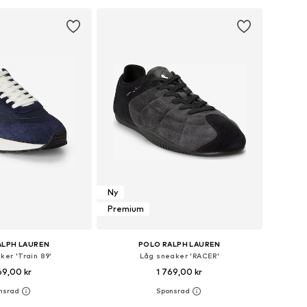
 i varukorgen
Ny
Premium
ALPH LAUREN
POLO RALPH LAUREN
ker 'Train 89'
Låg sneaker 'RACER'
69,00 kr
1 769,00 kr
i många storlekar
Tillgänglig i många storlekar