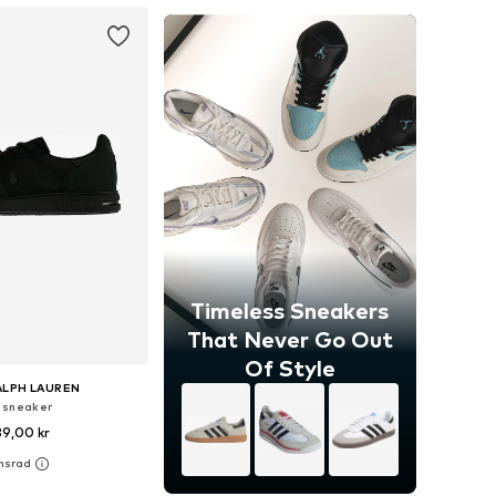
Timeless Sneakers
That Never Go Out
Of Style
ALPH LAUREN
 sneaker
39,00 kr
i många storlekar