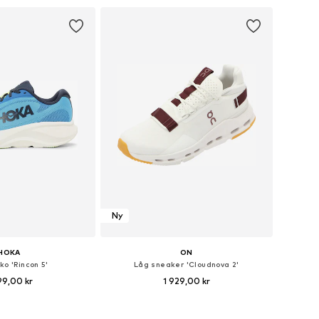
 i varukorgen
Lägg till i varukorgen
Ny
HOKA
ON
ko 'Rincon 5'
Låg sneaker 'Cloudnova 2'
99,00 kr
1 929,00 kr
i många storlekar
Tillgänglig i många storlekar