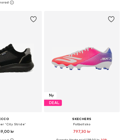
 i varukorgen
Lägg till i varukorgen
Ny
DEAL
ECCO
SKECHERS
r 'City Stride'
Fotbollsko
59,00 kr
797,30 kr
Senaste lägsta pris:
1 139,00 kr
-30%