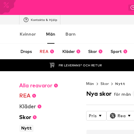
Kontakta & Hjälp
Kvinnor
Män
Barn
Drops
REA
Kläder
Skor
Sport
FRI LEVERANS* OCH RETUR
Män
Skor
Nytt
Alla reavaror
Nya skor
för män
REA
Kläder
Pris
Rea
Skor
Nytt