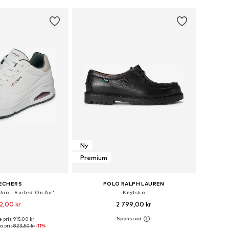
 i varukorgen
Lägg till i varukorgen
Ny
Premium
ECHERS
POLO RALPH LAUREN
no - Suited On Air'
Knytsko
2,00 kr
2 799,00 kr
 pris: 915,00 kr
i många storlekar
Tillgänglig i många storlekar
 pris:
823,50 kr
-11%