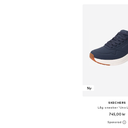
Lägg till i varu
Ny
SKECHERS
Låg sneaker 'Uno L
745,00 kr
Tillgänglig i många s