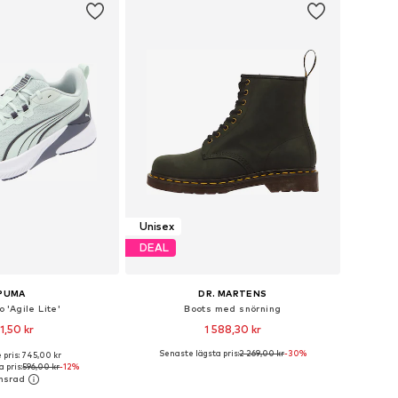
Unisex
DEAL
PUMA
DR. MARTENS
 'Agile Lite'
Boots med snörning
1,50 kr
1 588,30 kr
Senaste lägsta pris:
2 269,00 kr
-30%
 pris: 745,00 kr
i många storlekar
Tillgänglig i många storlekar
 pris:
596,00 kr
-12%
 i varukorgen
Lägg till i varukorgen