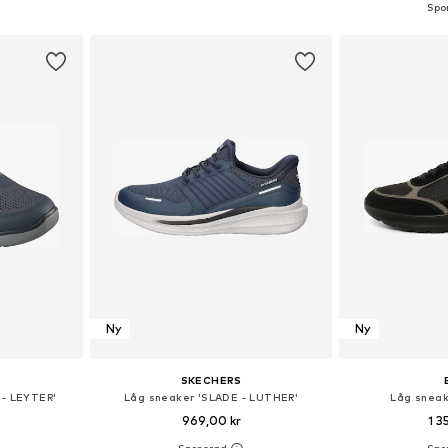
korgen
Lägg till i varukorgen
Lägg till
Ny
Ny
SKECHERS
- LEYTER'
Låg sneaker 'SLADE - LUTHER'
Låg sneake
969,00 kr
1 3