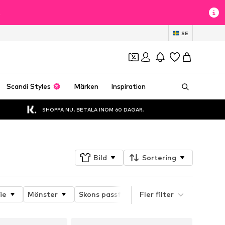
t
SE
Scandi Styles
Märken
Inspiration
SHOPPA NU. BETALA INOM 60 DAGAR.
Bild
Sortering
ie
Mönster
Skons passform
Fler filter
Klackhöjd
Kla