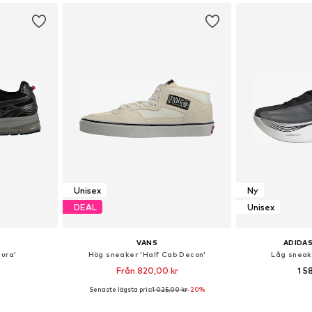
korgen
Lägg till i varukorgen
Lägg till
Unisex
Ny
DEAL
Unisex
VANS
ADIDAS
ura'
Hög sneaker 'Half Cab Decon'
Låg sneak
Från 820,00 kr
1 5
Senaste lägsta pris:
1 025,00 kr
-20%
torlekar
Tillgänglig i många storlekar
Tillgänglig 