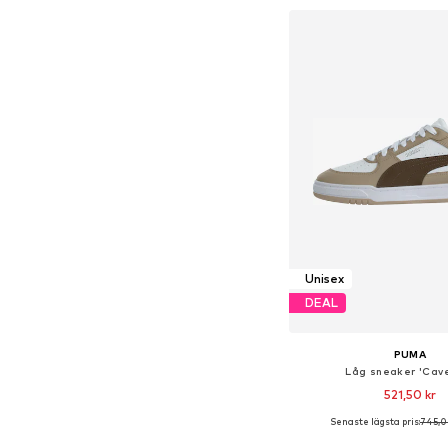
Lägg till i varu
Unisex
DEAL
PUMA
Låg sneaker 'Caven
521,50 kr
Senaste lägsta pris:
745,0
+
2
Tillgänglig i många s