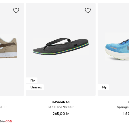
korgen
Lägg till i varukorgen
Lägg till
Ny
Unisex
Ny
HAVAIANAS
 III'
Tådelare 'Brasil'
Springs
265,00 kr
1 6
0 kr
-30%
torlekar
Tillgängliga storlekar: 39-40, 41-42, 43-44
Tillgänglig 