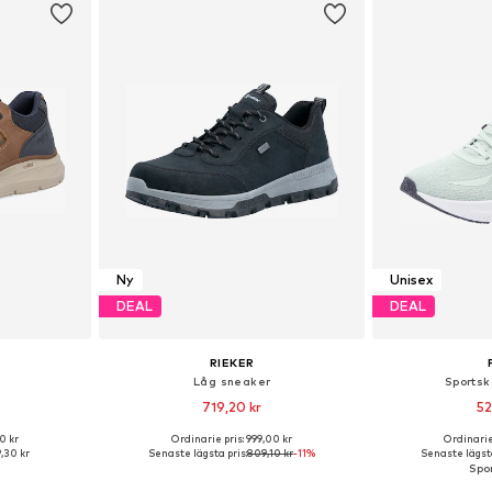
Ny
Unisex
DEAL
DEAL
RIEKER
Låg sneaker
Sportsko
719,20 kr
52
0 kr
Ordinarie pris: 999,00 kr
Ordinarie
torlekar
Tillgänglig i många storlekar
Tillgänglig 
,30 kr
Senaste lägsta pris:
809,10 kr
-11%
Senaste lägsta
korgen
Lägg till i varukorgen
Lägg till