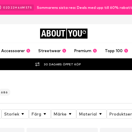
Sommarens sista rea: Deals med upp till 60% rabat
02
D
22
H
46
M
55
S
ABOUT
YOU
Accessoarer
Streetwear
Premium
Topp 100
30 DAGARS ÖPPET KÖP
686
Storlek
Färg
Märke
Material
Produktser