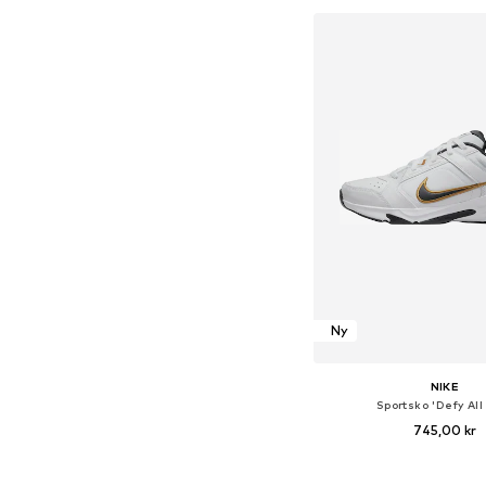
Lägg till i varu
Ny
NIKE
Sportsko 'Defy All
745,00 kr
+
1
Tillgänglig i många s