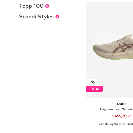
Topp 100
Scandi Styles
Ny
DEAL
ASICS
Låg sneaker 'Novabl
1 455,20 kr
Senaste lägsta pris:
1 819,
Tillgänglig i många s