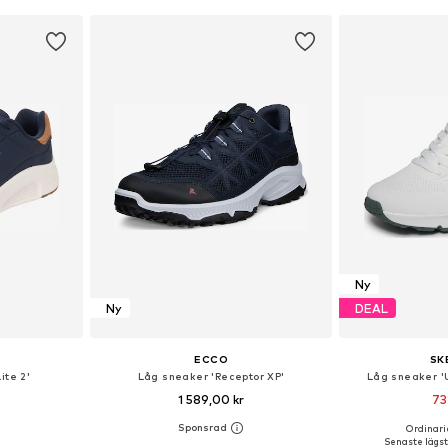
korgen
Lägg till i varukorgen
Lägg till
Ny
Ny
DEAL
ECCO
SK
ite 2'
Låg sneaker 'Receptor XP'
Låg sneaker 'U
1 589,00 kr
73
Ordinarie
torlekar
Tillgänglig i många storlekar
Tillgänglig 
Senaste lägsta