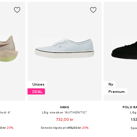
Unisex
Ny
DEAL
Premium
VANS
POLO R
ast 6'
Låg sneaker 'AUTHENTIC'
Låg
732,00 kr
1 5
00 kr
-20%
Senaste lägsta pris:
915,00 kr
-20%
torlekar
Tillgänglig i många storlekar
Tillgänglig 