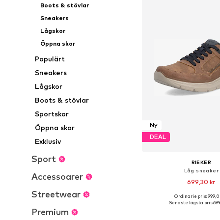
Boots & stövlar
Sneakers
Lågskor
Öppna skor
Populärt
Sneakers
Lågskor
Boots & stövlar
Sportskor
Ny
Öppna skor
DEAL
Exklusiv
Sport
RIEKER
Låg sneaker
Accessoarer
699,30 kr
Streetwear
Ordinarie pris: 999,0
Tillgänglig i många s
Senaste lägsta pris:
699
Premium
Lägg till i varu