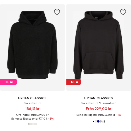
DEAL
REA
URBAN CLASSICS
URBAN CLASSICS
Sweatshirt
Sweatshirt 'Essential'
186,15 kr
Från 229,00 kr
Ordinarie pris: 559,00 kr
Senaste lägsta pris:
259,00 kr
-11%
Senaste lägsta pris:
197,10 kr
-5%
+
5