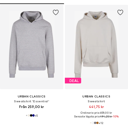
DEAL
URBAN CLASSICS
URBAN CLASSICS
Sweatshirt 'Essential'
Sweatshirt
Från 259,00 kr
441,75 kr
Ordinarie pris: 659,00 kr
+
5
Senaste lägsta pris:
494,25 kr
-10%
+
12