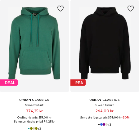
DEAL
REA
URBAN CLASSICS
URBAN CLASSICS
Sweatshirt
Sweatshirt
374,25 kr
264,00 kr
Ordinarie pris: 559,00 kr
Senaste lägsta pris:
379,00 kr
-30%
Senaste lägsta pris:
374,25 kr
+
3
+
3