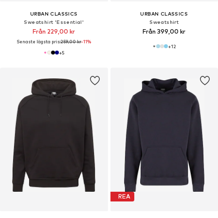
URBAN CLASSICS
URBAN CLASSICS
Sweatshirt 'Essential'
Sweatshirt
Från 229,00 kr
Från 399,00 kr
Senaste lägsta pris:
259,00 kr
-11%
+
12
+
5
REA