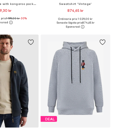
Sweatshirt 'Hoodie with kangaroo pocket and badge'
Sweatshirt 'Vintage'
9,30 kr
874,65 kr
pris:
1 199,00 kr
-30%
Ordinarie pris: 1 029,00 kr
kar: M, L, XL, XXL, XXXL
Tillgängliga storlekar: S, M, L, XL, XXL, XXXL
Senaste lägsta pris:
874,65 kr
 i varukorgen
Lägg till i varukorgen
DEAL