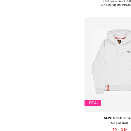
+
7
Ordinarie pris: 455,0
Tillgänglig i många s
Senaste lägsta pris:
283
Lägg till i varu
DEAL
ALPHA INDUSTR
Sweatshirt
791,10 kr