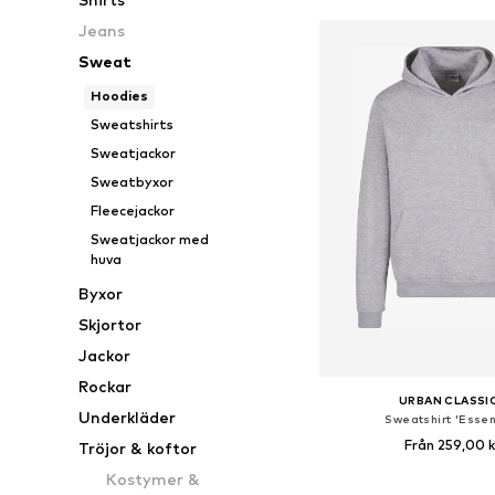
Jeans
Sweat
Hoodies
Sweatshirts
Sweatjackor
Sweatbyxor
Fleecejackor
Sweatjackor med
huva
Byxor
Skjortor
Jackor
Rockar
URBAN CLASSI
Underkläder
Sweatshirt 'Essen
Från 259,00 k
Tröjor & koftor
+
5
Kostymer &
Tillgänglig i många s