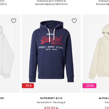
0 kr
Ordinarie pris: 1 029,00 kr
Ordinarie
torlekar
Tillgängliga storlekar: S, M, L, XXXL
Tillgänglig 
,50 kr
Senaste lägsta pris:
823,20 kr
Senaste läg
korgen
Lägg till i varukorgen
Lägg till
REA
DEAL
IES
SUPERDRY & CO
ALPHA 
Sweatshirt 'Heritage'
Sw
679,00 kr
1 0