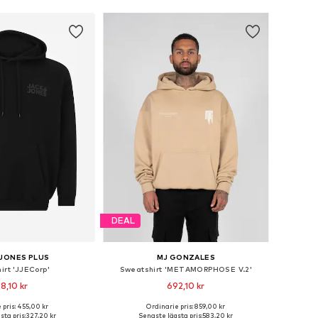
DEAL
 JONES PLUS
MJ GONZALES
irt 'JJECorp'
Sweatshirt 'METAMORPHOSE V.2'
8,10 kr
692,10 kr
+
3
 pris: 455,00 kr
Ordinarie pris: 859,00 kr
i många storlekar
Tillgänglig i många storlekar
ta pris:
327,20 kr
Senaste lägsta pris:
583,20 kr