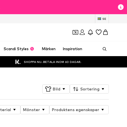
t
SE
Scandi Styles
Märken
Inspiration
SHOPPA NU. BETALA INOM 60 DAGAR.
Bild
Sortering
terial
Mönster
Produktens egenskaper