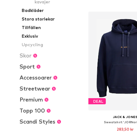
kavajer
Lägg till i varu
Badkläder
Stora storlekar
Tillfällen
Exklusiv
Upcycling
Skor
Sport
Accessoarer
Streetwear
Premium
DEAL
Topp 100
JACK & JONE
Scandi Styles
Sweatshirt 'JORNor
283,50 kr