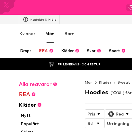
Kontakta & Hjälp
Kvinnor
Män
Barn
Drops
REA
Kläder
Skor
Sport
FRI LEVERANS* OCH RETUR
Män
Kläder
Sweat
Alla reavaror
Hoodies
(XXXL) fö
REA
Kläder
Pris
Rea
Nytt
Stil
Urringning
Populärt
Shirts