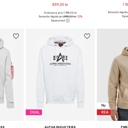
839,30 kr
1 1
Senaste lägsta 
Ordinarie pris: 1 199,00 kr
Tillgängliga storlekar: S, M, L, XL, XXL, XXXL
Tillgängliga storlekar: S, M, L, XL, XXL, XXXL
Tillgängliga s
Senaste lägsta pris:
959,20 kr
-12%
korgen
Lägg till i varukorgen
Lägg till
Ny
DEAL
REA
IES
ALPHA INDUSTRIES
PME