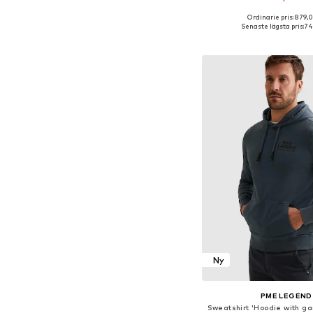
Ordinarie pris: 879,0
Senaste lägsta pris:
74
Lägg till i varu
Ny
PME LEGEND