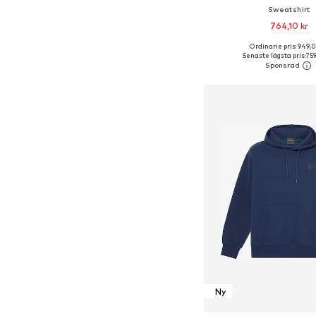
Sweatshirt
764,10 kr
+
6
Ordinarie pris: 949,0
Senaste lägsta pris:
759
Lägg till i varu
Ny