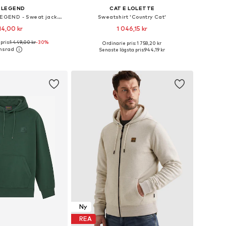
 LEGEND
CAT E LOLETTE
Sweatshirt 'PME LEGEND - Sweat jacket with hood and zipper closure'
Sweatshirt 'Country Cat'
14,00 kr
1 046,15 kr
pris:
1 449,00 kr
-30%
Ordinarie pris: 1 758,20 kr
torlekar: S, L, XXXL
Tillgängliga storlekar: S, M, L, XL, XXL, XXXL
Senaste lägsta pris:
944,19 kr
 i varukorgen
Lägg till i varukorgen
Ny
REA