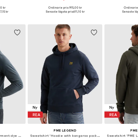
0 kr
Ordinarie pris: 915,00 kr
Ordinarie 
Tillgängliga storlekar: S, M, L, XL, XXL, XXXL
Tillgängliga storlekar: S, L, XXL, XXXL
7,15 kr
Senaste lägsta pris:
611,10 kr
Senaste läg
korgen
Lägg till i varukorgen
Lägg till
Ny
Ny
REA
REA
PME LEGEND
PME
Sweatshirt 'Hoodie with garment-dye wash and artwork'
Sweatshirt 'Hoodie with kangaroo pocket and badge'