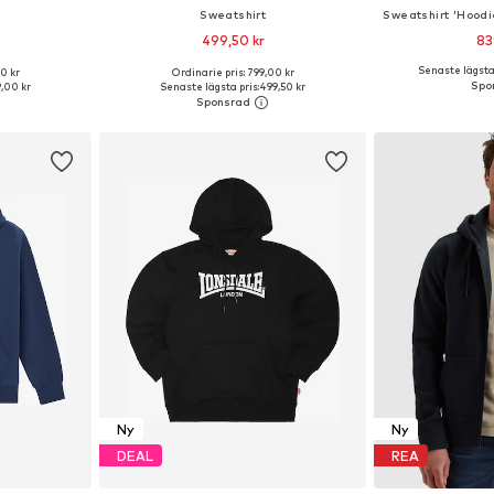
Sweatshirt
499,50 kr
83
+
10
Senaste lägsta 
0 kr
Ordinarie pris: 799,00 kr
Tillgängliga storlekar: S, M, L, XL, XXL, XXXL
Tillgängliga storlekar: S, L, XL, XXL, XXXL
Tillgängliga storle
,00 kr
Senaste lägsta pris:
499,50 kr
korgen
Lägg till i varukorgen
Lägg till
Ny
Ny
DEAL
REA