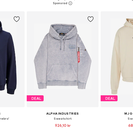
korgen
Lägg till i varukorgen
Lägg till
DEAL
DEAL
S
ALPHA INDUSTRIES
MJ 
rebro'
Sweatshirt
Sw
926,10 kr
68