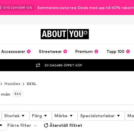
Sommarens sista rea: Deals med upp till 60% rabat
01
D
22
H
53
M
09
S
ABOUT
YOU
Accessoarer
Streetwear
Premium
Topp 100
30 DAGARS ÖPPET KÖP
Hoodies
XXXL
r män
344
Storlek
Färg
Märke
Specialstorlekar
Ma
Färre filter
Återställ filtret