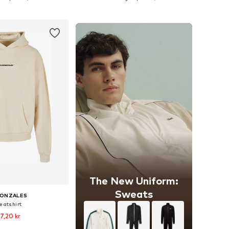
 i varukorgen
Lägg till i varukorgen
The New Uniform:
Sweats
GONZALES
eatshirt
7,20 kr