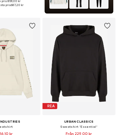
 pris: 859,00 kr
i många storlekar
sta pris:
687,20 kr
 i varukorgen
REA
INDUSTRIES
URBAN CLASSICS
eatshirt
Sweatshirt 'Essential'
16,10 kr
Från 229,00 kr