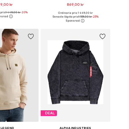
59,00 kr
869,00 kr
pris:
1 449,00 kr
-20%
Ordinarie pris: 1 449,00 kr
torlekar: S, M, XXXL
Tillgängliga storlekar: S, L, XXL, XXXL
Senaste lägsta pris:
1 159,00 kr
-25%
 i varukorgen
Lägg till i varukorgen
DEAL
 LEGEND
ALPHA INDUSTRIES