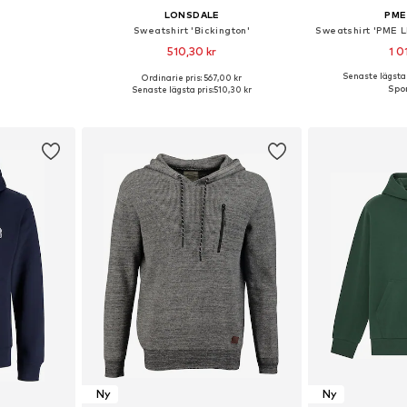
LONSDALE
PME
Sweatshirt 'Bickington'
510,30 kr
1 0
Senaste lägsta 
Ordinarie pris: 567,00 kr
Tillgängliga storlekar: S, M, L, XL, XXL, XXXL
Tillgängliga storlekar: S, M, L, XL, XXL, XXXL
Tillgängliga s
Senaste lägsta pris:
510,30 kr
korgen
Lägg till i varukorgen
Lägg till
Ny
Ny