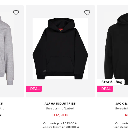
Stor & Lång
DEAL
DEAL
CS
ALPHA INDUSTRIES
JACK &
tial'
Sweatshirt 'Label'
Sweatsh
r
832,50 kr
36
Ordinarie pris: 1 029,00 kr
Ordinarie
torlekar
Tillgängliga storlekar: S, M, L, XL, XXL, XXXL
Tillgänglig 
Senaste lägsta pris:
819,00 kr
Senaste lägs