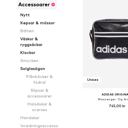
Accessoarer
Nytt
Kepsar & mössor
Bälten
Väskor &
ryggsäckar
Klockor
Smycken
Solglasögon
Plånböcker &
Unisex
fodral
Slipsar &
ADIDAS ORIGIN
accessoarer
Messenger 'Og Airl
Halsdukar &
745,00 kr
scarves
Tillgängliga storlekar:
Handskar
Lägg till i varu
Inredningsaccesso