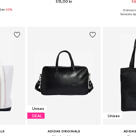
515,00 kr
56
0 kr
-20%
Ordinarie
ar: NS
Tillgängliga storlekar: One Size
Tillgängliga 
Senaste läg
korgen
Lägg till i varukorgen
Lägg till
Unisex
DEAL
Unisex
ALS
ADIDAS ORIGINALS
ADIDAS