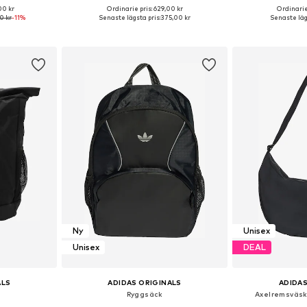
00 kr
Ordinarie pris: 629,00 kr
Ordinarie
 One Size
Tillgängliga storlekar: One Size
Tillgängliga 
0 kr
-11%
Senaste lägsta pris:
375,00 kr
Senaste lägs
korgen
Lägg till i varukorgen
Lägg till
Ny
Unisex
Unisex
DEAL
ALS
ADIDAS ORIGINALS
ADIDAS
Ryggsäck
Axelremsväsk