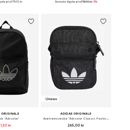
sta pris:
179,10 kr
Senaste lägsta pris:
719,10 kr
-5%
 i varukorgen
Lägg till i varukorgen
Unisex
 ORIGINALS
ADIDAS ORIGINALS
k 'Adicolor'
Axelremsväska 'Adicolor Classic Festival'
1,50 kr
265,00 kr