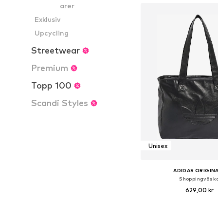
arer
Exklusiv
Upcycling
Streetwear
Premium
Topp 100
Scandi Styles
Unisex
ADIDAS ORIGIN
Shoppingväsk
629,00 kr
Tillgängliga storlekar: