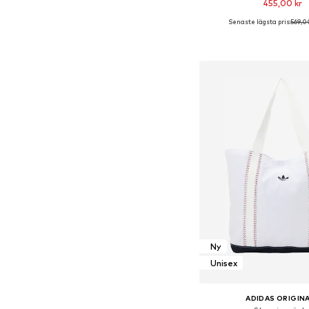
455,00 kr
Senaste lägsta pris:
569,0
Tillgängliga storlek
Lägg till i varu
Ny
Unisex
ADIDAS ORIGIN