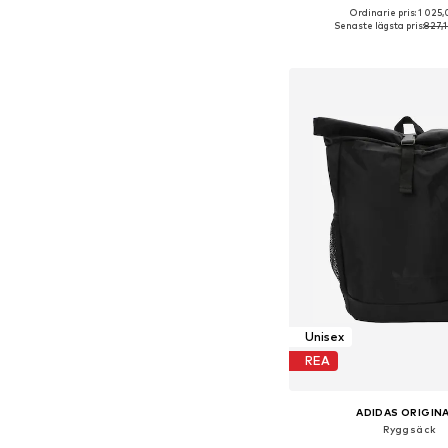
Ordinarie pris: 1 025,
Tillgängliga storlekar:
Senaste lägsta pris:
827,1
Lägg till i varu
Unisex
REA
ADIDAS ORIGIN
Ryggsäck