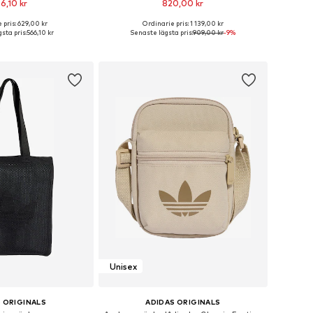
6,10 kr
820,00 kr
 pris: 629,00 kr
Ordinarie pris: 1 139,00 kr
storlekar: One Size
Tillgängliga storlekar: One Size
sta pris:
566,10 kr
Senaste lägsta pris:
909,00 kr
-9%
 i varukorgen
Lägg till i varukorgen
Unisex
 ORIGINALS
ADIDAS ORIGINALS