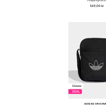
Shoppingväsk
569,00 kr
Tillgängliga storlek
Lägg till i varu
Unisex
DEAL
ADIDAS ORIGIN