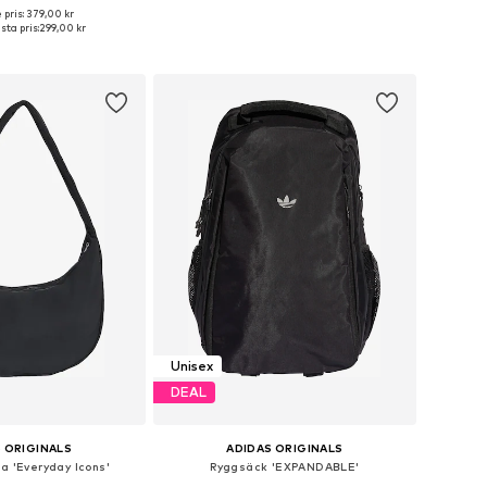
 pris: 379,00 kr
storlekar: One Size
Tillgängliga storlekar: One Size
ta pris:
299,00 kr
 i varukorgen
Lägg till i varukorgen
Unisex
DEAL
 ORIGINALS
ADIDAS ORIGINALS
a 'Everyday Icons'
Ryggsäck 'EXPANDABLE'