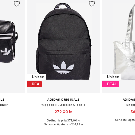
Unisex
Unisex
REA
DEAL
ALS
ADIDAS ORIGINALS
ADIDAS
iner'
Ryggsäck 'Adicolor Classic'
Shop
279,00 kr
56
Senaste lägsta
Ordinarie pris: 379,00 kr
 One Size
Tillgängliga storlekar: One Size
Tillgängliga 
Senaste lägsta pris:
267,75 kr
korgen
Lägg till i varukorgen
Lägg till