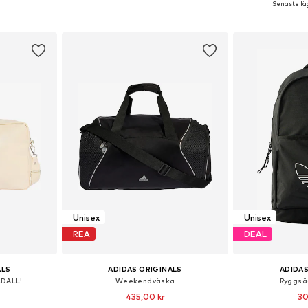
Senaste läg
korgen
Lägg till i varukorgen
Lägg till
Unisex
Unisex
REA
DEAL
ALS
ADIDAS ORIGINALS
ADIDAS
DALL'
Weekendväska
Ryggsäc
435,00 kr
30