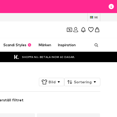
t
SE
Scandi Styles
Märken
Inspiration
SHOPPA NU. BETALA INOM 60 DAGAR.
Bild
Sortering
rställ filtret