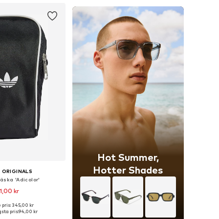
Hot Summer,
Hotter Shades
 ORIGINALS
äska 'Adicolor'
1,00 kr
 pris: 345,00 kr
storlekar: One Size
sta pris:
94,00 kr