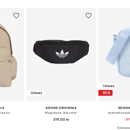
korgen
Lägg till i varukorgen
Lägg till
Unisex
Unisex
REA
ALS
ADIDAS ORIGINALS
ADIDAS
lassic'
Magväska 'Adicolor'
Axelremsväsk
319,00 kr
19
Ordinarie
 One Size
Tillgängliga storlekar: One Size
Tillgängliga 