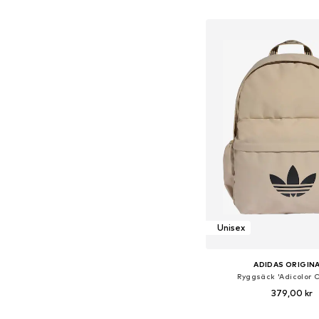
Lägg till i varu
Unisex
ADIDAS ORIGIN
Ryggsäck 'Adicolor C
379,00 kr
Tillgängliga storlekar: