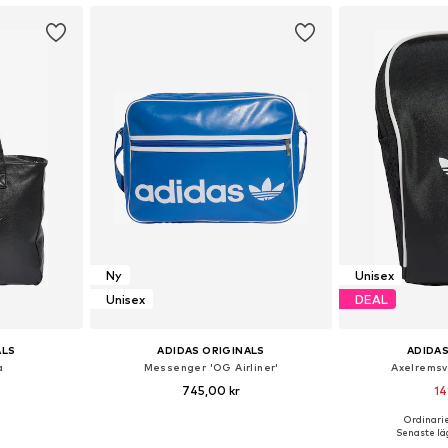
Ny
Unisex
Unisex
DEAL
ALS
ADIDAS ORIGINALS
ADIDAS
a
Messenger 'OG Airliner'
Axelremsv
745,00 kr
14
Ordinarie
 One Size
Tillgängliga storlekar: One Size
Tillgängliga 
Senaste läg