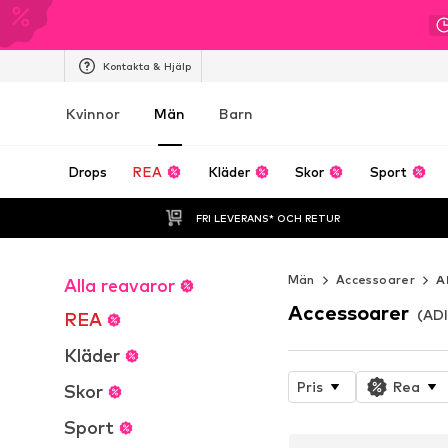
Kontakta & Hjälp
Kvinnor
Män
Barn
Drops
REA
Kläder
Skor
Sport
FRI LEVERANS* OCH RETUR
Män
Accessoarer
A
Alla reavaror
Accessoarer
(AD
REA
Kläder
Pris
Rea
Skor
Sport