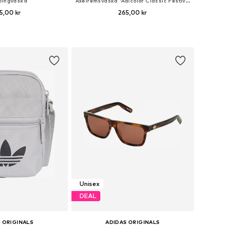
pingväska
Axelremsväska 'Adicolor Classic Festival'
5,00 kr
265,00 kr
storlekar: One Size
Tillgängliga storlekar: One Size
 i varukorgen
Lägg till i varukorgen
Unisex
DEAL
 ORIGINALS
ADIDAS ORIGINALS