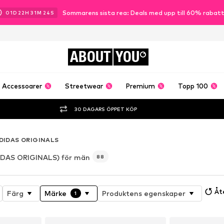
Sommarens sista rea: Deals med upp till 60% rabat
01
D
22
H
31
M
21
S
ABOUT
YOU
Accessoarer
Streetwear
Premium
Topp 100
30 DAGARS ÖPPET KÖP
DIDAS ORIGINALS
IDAS ORIGINALS) för män
88
Åte
Färg
Märke
Produktens egenskaper
1