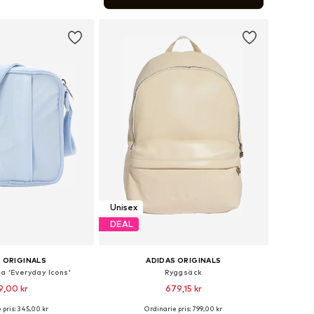
 i varukorgen
Unisex
DEAL
 ORIGINALS
ADIDAS ORIGINALS
a 'Everyday Icons'
Ryggsäck
9,00 kr
679,15 kr
 pris: 345,00 kr
Ordinarie pris: 799,00 kr
storlekar: One Size
Tillgängliga storlekar: One Size