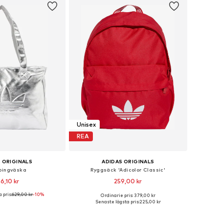
Unisex
REA
 ORIGINALS
ADIDAS ORIGINALS
pingväska
Ryggsäck 'Adicolor Classic'
6,10 kr
259,00 kr
 pris:
629,00 kr
-10%
Ordinarie pris: 379,00 kr
storlekar: One Size
Tillgängliga storlekar: One Size
Senaste lägsta pris:
225,00 kr
 i varukorgen
Lägg till i varukorgen