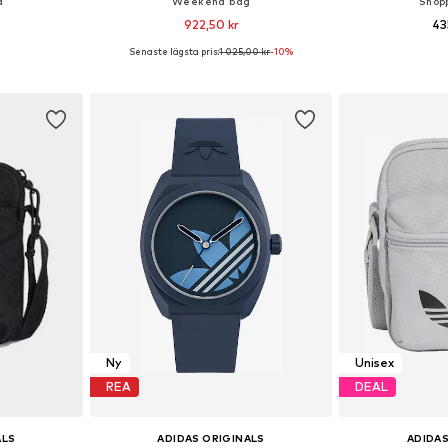
a
Weekend bag
Shop
922,50 kr
43
Senaste lägsta pris:
1 025,00 kr
-10%
ar: NS
Tillgängliga storlekar: One Size
Tillgängliga 
korgen
Lägg till i varukorgen
Lägg till
Ny
Unisex
REA
DEAL
ALS
ADIDAS ORIGINALS
ADIDAS