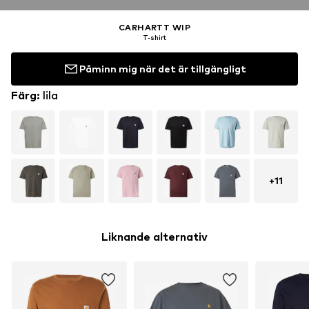
CARHARTT WIP
T-shirt
Påminn mig när det är tillgängligt
Färg
:
lila
+
11
Liknande alternativ