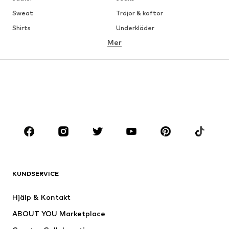
Sweat
Tröjor & koftor
Shirts
Underkläder
Mer
Byxor
Skjortor
Rockar
Kostymer & kavajer
Badkläder
Stora storlekar
Skor
Sport
Accessoarer
Premium
KLÄDER
Nytt
Populärt
Shirts
Jeans
KUNDSERVICE
Jackor
Sweat
Byxor
Skjortor
Hjälp & Kontakt
Underkläder
Tröjor & koftor
ABOUT YOU Marketplace
Kostymer & kavajer
Rockar