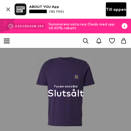
ABOUT YOU App
Till appen
(152 700)
Sommarens sista rea: Deals med upp
02
D
05
H
52
M
23
S
till 60% rabatt
Tyvärr slutsåld
Slutsålt