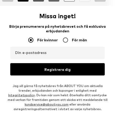
Missa inget!
Börja prenumerera på nyhetsbrevet och få exklusiva
erbjudanden
För kvinnor
För män
Din e-postadress
Registrera dig
Jag vill gärna få nyhetsbrev från ABOUT YOU om aktuella
trender, erbjudanden och kuponger i enlighet med
Integritetspolicy
. Du kan när som helst återkalla ditt samtycke
med verkan för framtiden genom att skicka ett meddelande till
kundservice@aboutyou.com
eller använda
avregistreringsalternativet i slutet av varje nyhetsbrev.