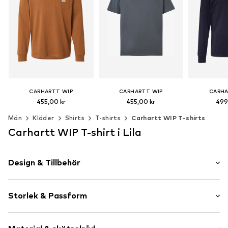
CARHARTT WIP
CARHARTT WIP
CARHA
455,00 kr
455,00 kr
499
+
5
Män
Kläder
Shirts
T-shirts
Carhartt WIP T-shirts
Tillgängliga storlekar: XS, S, M, L, XL, XXL
Tillgängliga storlekar: XS, S, M, L, XL, XXL
Carhartt WIP T-shirt i Lila
Lägg till i varukorgen
Lägg till i varukorgen
Lägg till 
Design & Tillbehör
Neutrala färger
Storlek & Passform
Jersey
Rundringning
Ärmlängd: Fjärdedels ärm
Vadderad fåll/kant