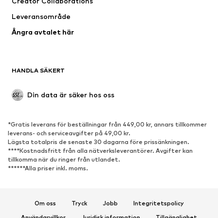
Creator Collaborations
Badkläder
Stora storlekar
Leveransområde
Tillfällen
Exklusiv
Ångra avtalet här
Upcycling
SKOR
HANDLA SÄKERT
Nytt
Populärt
Boots & stövlar
Sneakers
Din data är säker hos oss
Lågskor
Sportskor
Öppna skor
Exklusiv
*Gratis leverans för beställningar från 449,00 kr, annars tillkommer
leverans- och serviceavgifter på 49,00 kr.
SPORT
Lägsta totalpris de senaste 30 dagarna före prissänkningen.
****Kostnadsfritt från alla nätverksleverantörer. Avgifter kan
Sportkläder
Sporttyper
tillkomma när du ringer från utlandet.
******Alla priser inkl. moms.
Sportskor
Sportväskor & ryggsäckar
Sporttillbehör
Om oss
Tryck
Jobb
Integritetspolicy
ACCESSOARER
Användarvillkor
Juridisk information
Tillgänglighet