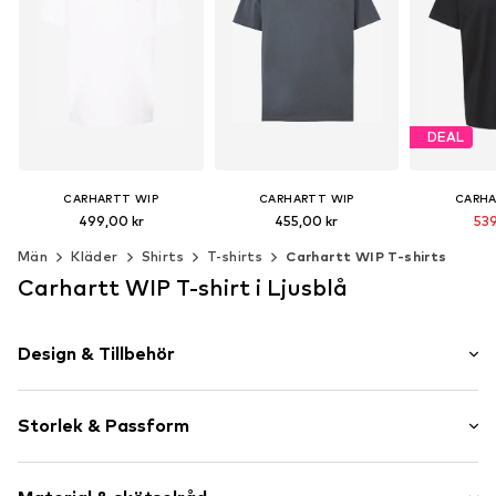
DEAL
CARHARTT WIP
CARHARTT WIP
CARHA
499,00 kr
455,00 kr
539
Ordinarie p
+
5
+
4
Män
Kläder
Shirts
T-shirts
Carhartt WIP T-shirts
Senaste lägst
Tillgängliga storlekar: XS, S, M, L, XL, XXL
Tillgängliga storlekar: XS, S, M, L, XL, XXL
Carhartt WIP T-shirt i Ljusblå
Lägg till i varukorgen
Lägg till i varukorgen
Lägg till 
Design & Tillbehör
Neutrala färger
Storlek & Passform
Jersey
Rundringning
Ärmlängd: Fjärdedels ärm
Vadderad fåll/kant