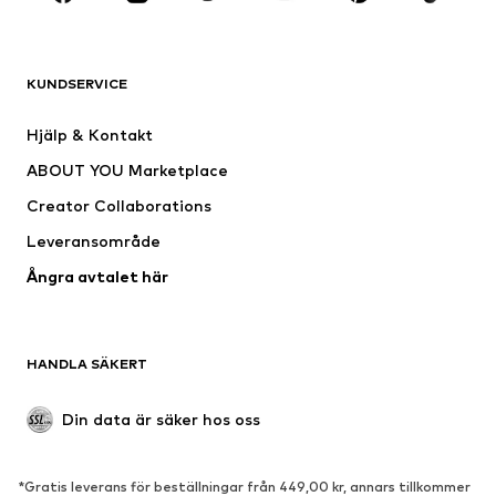
Nytt
Populärt
Shirts
Jeans
KUNDSERVICE
Jackor
Sweat
Byxor
Skjortor
Hjälp & Kontakt
Underkläder
Tröjor & koftor
ABOUT YOU Marketplace
Kostymer & kavajer
Rockar
Creator Collaborations
Badkläder
Stora storlekar
Leveransområde
Tillfällen
Exklusiv
Ångra avtalet här
Upcycling
SKOR
HANDLA SÄKERT
Nytt
Populärt
Boots & stövlar
Sneakers
Din data är säker hos oss
Lågskor
Sportskor
Öppna skor
Exklusiv
*Gratis leverans för beställningar från 449,00 kr, annars tillkommer