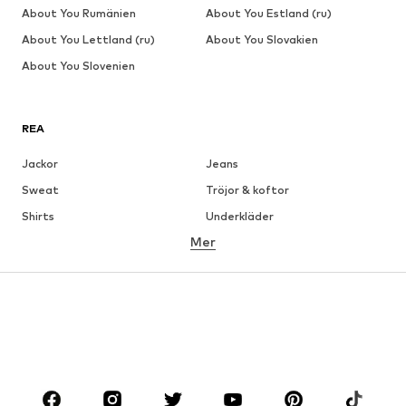
About You Rumänien
About You Estland (ru)
About You Lettland (ru)
About You Slovakien
About You Slovenien
REA
Jackor
Jeans
Sweat
Tröjor & koftor
Shirts
Underkläder
Mer
Byxor
Skjortor
Rockar
Kostymer & kavajer
Badkläder
Stora storlekar
Skor
Sport
Accessoarer
Premium
KLÄDER