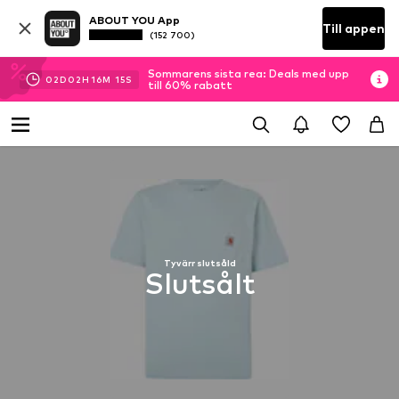
ABOUT YOU App
Till appen
(152 700)
Sommarens sista rea: Deals med upp
02
D
02
H
16
M
14
S
till 60% rabatt
Tyvärr slutsåld
Slutsålt