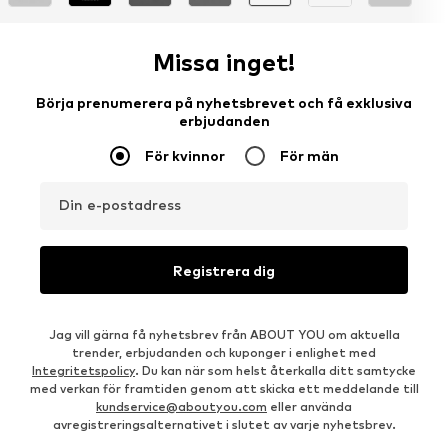
Missa inget!
Börja prenumerera på nyhetsbrevet och få exklusiva
erbjudanden
För kvinnor
För män
Din e-postadress
Registrera dig
Jag vill gärna få nyhetsbrev från ABOUT YOU om aktuella
trender, erbjudanden och kuponger i enlighet med
Integritetspolicy
. Du kan när som helst återkalla ditt samtycke
med verkan för framtiden genom att skicka ett meddelande till
kundservice@aboutyou.com
eller använda
avregistreringsalternativet i slutet av varje nyhetsbrev.