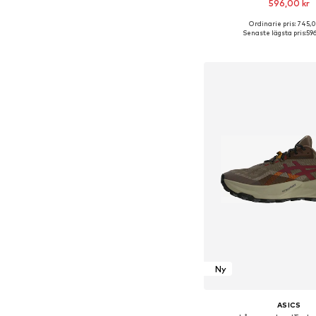
596,00 kr
Ordinarie pris: 745,
Tillgänglig i många s
Senaste lägsta pris:
596
Lägg till i varu
Ny
ASICS