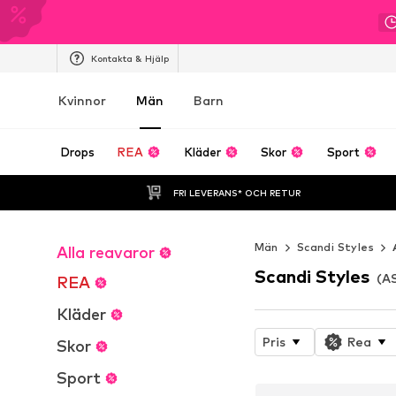
Kontakta & Hjälp
Kvinnor
Män
Barn
Drops
REA
Kläder
Skor
Sport
FRI LEVERANS* OCH RETUR
Män
Scandi Styles
Alla reavaror
Scandi Styles
(A
REA
Kläder
Pris
Rea
Skor
Sport