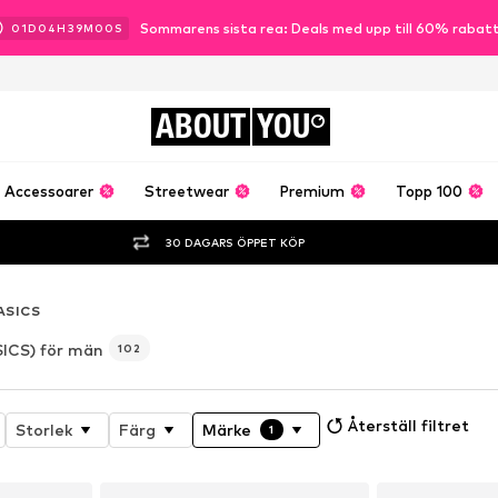
Sommarens sista rea: Deals med upp till 60% rabat
01
D
04
H
38
M
58
S
ABOUT
YOU
Accessoarer
Streetwear
Premium
Topp 100
30 DAGARS ÖPPET KÖP
ASICS
SICS) för män
102
Återställ filtret
Storlek
Färg
Märke
1