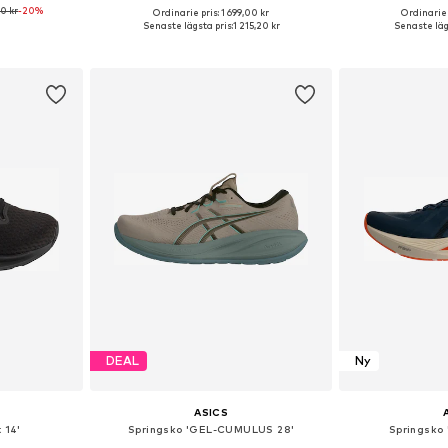
00 kr
-20%
+
3
Ordinarie pris: 1 699,00 kr
Ordinarie 
torlekar
Tillgänglig i många storlekar
Tillgänglig 
Senaste lägsta pris:
1 215,20 kr
Senaste läg
korgen
Lägg till i varukorgen
Lägg till
DEAL
Ny
ASICS
 14'
Springsko 'GEL-CUMULUS 28'
Springsko