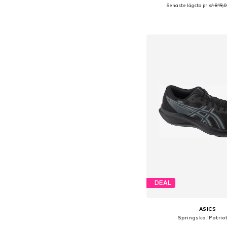
Senaste lägsta pris:
1 819,
Tillgänglig i många s
Lägg till i varu
DEAL
ASICS
Springsko 'Patriot