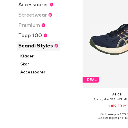
Accessoarer
Streetwear
Premium
Topp 100
Scandi Styles
Kläder
Skor
Accessoarer
DEAL
ASICS
Springsko 'GEL-CUM
1 189,30 kr
+
3
Ordinarie pris: 1 699,
Tillgänglig i många s
Senaste lägsta pris:
1 1
Lägg till i varu