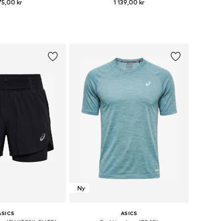
75,00 kr
1 139,00 kr
i många storlekar
Tillgängliga storlekar: S, M, L, XL
 i varukorgen
Lägg till i varukorgen
Ny
ASICS
ASICS