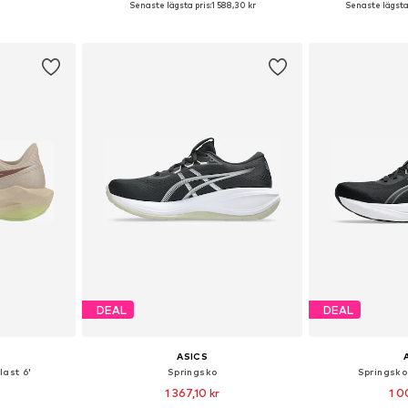
Senaste lägsta pris:
1 588,30 kr
Senaste lägsta 
korgen
Lägg till i varukorgen
Lägg till
DEAL
DEAL
ASICS
ast 6'
Springsko
Springsko
1 367,10 kr
1 0