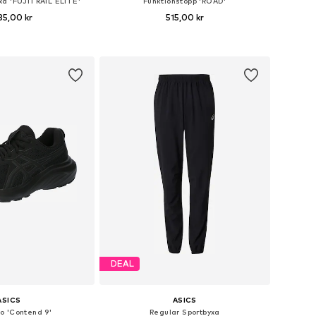
xa 'FUJITRAIL ELITE'
Funktionstopp 'ROAD'
85,00 kr
515,00 kr
lekar: S, M, L, XL, XXL
Tillgängliga storlekar: S, M, L
 i varukorgen
Lägg till i varukorgen
DEAL
ASICS
ASICS
o 'Contend 9'
Regular Sportbyxa