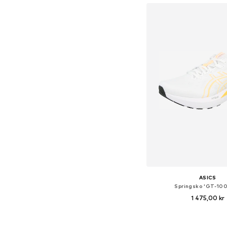
ASICS
Springsko 'GT-100
1 475,00 kr
Tillgänglig i många s