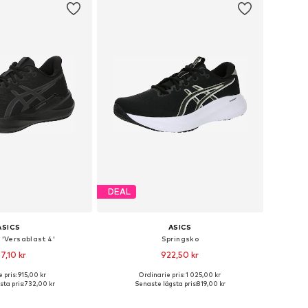
DEAL
ASICS
ASICS
 'Versablast 4'
Springsko
7,10 kr
922,50 kr
 pris: 915,00 kr
Ordinarie pris: 1 025,00 kr
i många storlekar
Tillgänglig i många storlekar
ta pris:
732,00 kr
Senaste lägsta pris:
819,00 kr
 i varukorgen
Lägg till i varukorgen