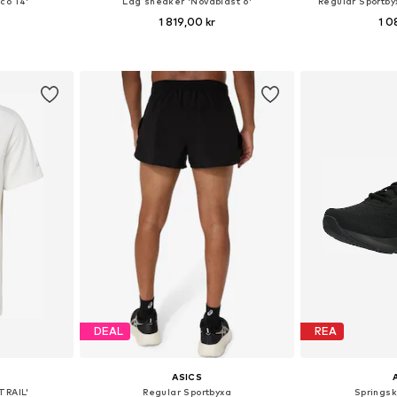
co 14'
Låg sneaker 'Novablast 6'
Regular Sportby
1 819,00 kr
1 0
torlekar
Tillgänglig i många storlekar
Tillgängliga stor
korgen
Lägg till i varukorgen
Lägg till
DEAL
REA
ASICS
TRAIL'
Regular Sportbyxa
Springsk