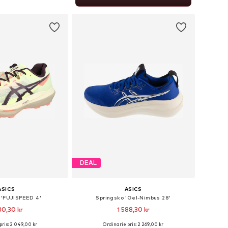
 i varukorgen
DEAL
ASICS
ASICS
 'FUJISPEED 4'
Springsko 'Gel-Nimbus 28'
80,30 kr
1 588,30 kr
+
5
pris: 2 049,00 kr
Ordinarie pris: 2 269,00 kr
i många storlekar
Tillgänglig i många storlekar