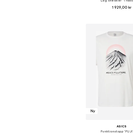
Låg sneaker 'Trabu
1 929,00 kr
Tillgänglig i många s
Lägg till i varu
Ny
ASICS
Funktionstopp 'FUJI