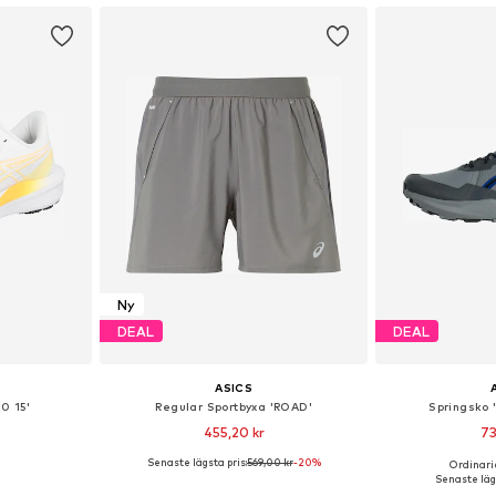
Ny
DEAL
DEAL
ASICS
0 15'
Regular Sportbyxa 'ROAD'
Springsko 
455,20 kr
73
Senaste lägsta pris:
569,00 kr
-20%
Ordinarie
torlekar
Tillgängliga storlekar: S, M, L
Tillgänglig 
Senaste lägs