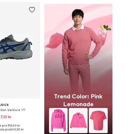
Trend Color: Pink
Lemonade
ASICS
'Gel-Venture 11'
7,10 kr
+
2
 pris: 915,00 kr
i många storlekar
ta pris:
640,50 kr