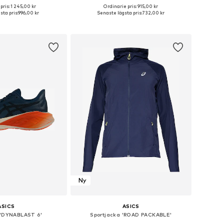
+
2
pris: 1 245,00 kr
Ordinarie pris: 915,00 kr
i många storlekar
Tillgänglig i många storlekar
sta pris:
996,00 kr
Senaste lägsta pris:
732,00 kr
 i varukorgen
Lägg till i varukorgen
Ny
ASICS
ASICS
 'DYNABLAST 6'
Sportjacka 'ROAD PACKABLE'