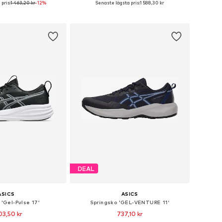
pris:
1 463,20 kr
-12%
Senaste lägsta pris:
1 588,30 kr
 i varukorgen
Lägg till i varukorgen
DEAL
ASICS
ASICS
 'Gel-Pulse 17'
Springsko 'GEL-VENTURE 11'
03,50 kr
737,10 kr