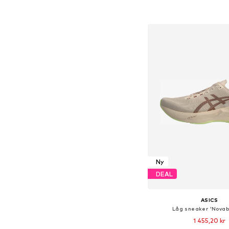
Lägg till i varu
Ny
DEAL
ASICS
Låg sneaker 'Novabl
1 455,20 kr