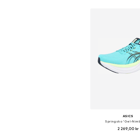
Lägg till i varu
ASICS
Springsko 'Gel-Nim
2 269,00 kr
+
5
Tillgänglig i många s