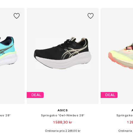
korgen
Lägg till i varukorgen
Lägg till
DEAL
DEAL
ASICS
bus 28'
Springsko 'Gel-Nimbus 28'
Springsko
1 588,30 kr
1 2
+
5
Ordinarie pris: 2 269,00 kr
Ordinarie 
torlekar
Tillgänglig i många storlekar
Tillgänglig 