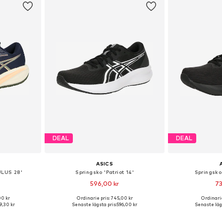
DEAL
DEAL
ASICS
ULUS 28'
Springsko 'Patriot 14'
Springsko
596,00 kr
73
00 kr
Ordinarie pris: 745,00 kr
Ordinarie
torlekar
Tillgänglig i många storlekar
Tillgänglig 
89,30 kr
Senaste lägsta pris:
596,00 kr
Senaste lägs
korgen
Lägg till i varukorgen
Lägg till