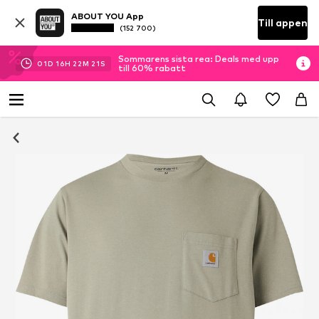
ABOUT YOU App
Till appen
(152 700)
Sommarens sista rea: Deals med upp
01
D
16
H
22
M
20
S
till 60% rabatt