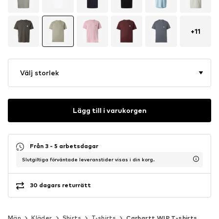
+
11
Välj storlek
Lägg till i varukorgen
Från 3 - 5 arbetsdagar
Slutgiltiga förväntade leveranstider visas i din korg.
30 dagars returrätt
Män
Kläder
Shirts
T-shirts
Carhartt WIP T-shirts