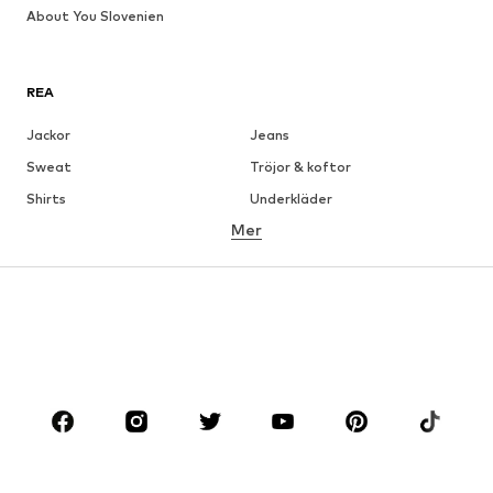
About You Slovenien
REA
Jackor
Jeans
Sweat
Tröjor & koftor
Shirts
Underkläder
Mer
Byxor
Skjortor
Rockar
Kostymer & kavajer
Badkläder
Stora storlekar
Skor
Sport
Accessoarer
Premium
KLÄDER
Nytt
Populärt
Shirts
Jeans