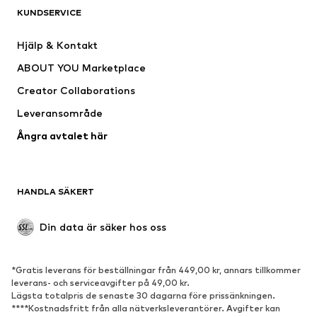
KUNDSERVICE
Jackor
Sweat
Byxor
Skjortor
Hjälp & Kontakt
Underkläder
Tröjor & koftor
ABOUT YOU Marketplace
Kostymer & kavajer
Rockar
Creator Collaborations
Badkläder
Stora storlekar
Leveransområde
Tillfällen
Exklusiv
Ångra avtalet här
Upcycling
SKOR
HANDLA SÄKERT
Nytt
Populärt
Boots & stövlar
Sneakers
Din data är säker hos oss
Lågskor
Sportskor
Öppna skor
Exklusiv
*Gratis leverans för beställningar från 449,00 kr, annars tillkommer
leverans- och serviceavgifter på 49,00 kr.
SPORT
Lägsta totalpris de senaste 30 dagarna före prissänkningen.
****Kostnadsfritt från alla nätverksleverantörer. Avgifter kan