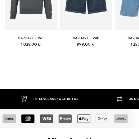
CARHARTT WIP
CARHARTT WIP
CARHA
1 025,00 kr
999,00 kr
1 25
30 DAGARS ÖPPET KÖP
SHOPPA NU. 