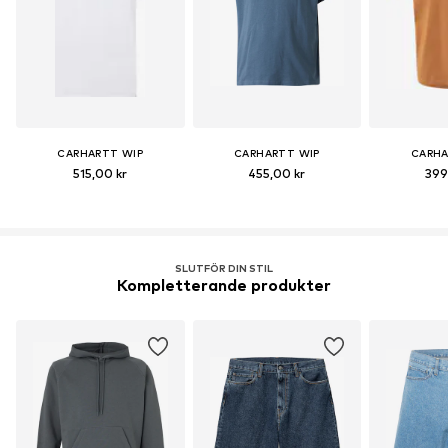
CARHARTT WIP
CARHARTT WIP
CARHA
515,00 kr
455,00 kr
399
SLUTFÖR DIN STIL
Kompletterande produkter