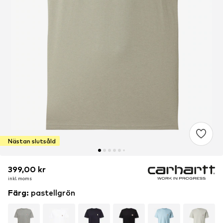
Nästan slutsåld
399,00 kr
399,00 kr
inkl. moms
inkl. moms
Färg
:
pastellgrön