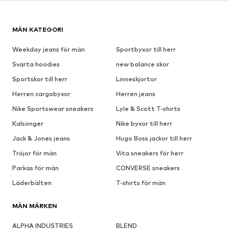
MÄN KATEGORI
Weekday jeans för män
Sportbyxor till herr
Svarta hoodies
new balance skor
Sportskor till herr
Linneskjortor
Herren cargobyxor
Herren jeans
Nike Sportswear sneakers
Lyle & Scott T-shirts
Kalsonger
Nike byxor till herr
Jack & Jones jeans
Hugo Boss jackor till herr
Tröjor för män
Vita sneakers för herr
Parkas för män
CONVERSE sneakers
Läderbälten
T-shirts för män
MÄN MÄRKEN
ALPHA INDUSTRIES
BLEND