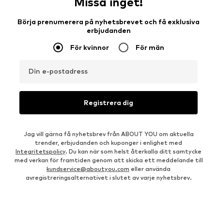
Missa inget!
Börja prenumerera på nyhetsbrevet och få exklusiva
erbjudanden
För kvinnor
För män
Din e-postadress
Registrera dig
Jag vill gärna få nyhetsbrev från ABOUT YOU om aktuella
trender, erbjudanden och kuponger i enlighet med
Integritetspolicy
. Du kan när som helst återkalla ditt samtycke
med verkan för framtiden genom att skicka ett meddelande till
kundservice@aboutyou.com
eller använda
avregistreringsalternativet i slutet av varje nyhetsbrev.