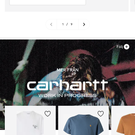
1
/
9
Följ
MER FRÅN