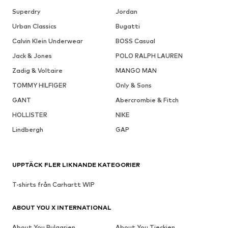
Superdry
Jordan
Urban Classics
Bugatti
Calvin Klein Underwear
BOSS Casual
Jack & Jones
POLO RALPH LAUREN
Zadig & Voltaire
MANGO MAN
TOMMY HILFIGER
Only & Sons
GANT
Abercrombie & Fitch
HOLLISTER
NIKE
Lindbergh
GAP
UPPTÄCK FLER LIKNANDE KATEGORIER
T-shirts från Carhartt WIP
ABOUT YOU X INTERNATIONAL
About You Bulgarien
About You Tjeckien