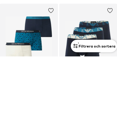
1
Filtrera och sortera
Ny
Ny
3-pack
3-pack
EMPORIO ARMANI
EMPORIO ARMANI
Boxershorts
Boxershorts
629,00 kr
605,00 kr