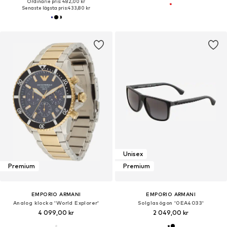
Ordinarie pris: 482,00 kr
Senaste lägsta pris:
433,80 kr
Unisex
Premium
Premium
EMPORIO ARMANI
EMPORIO ARMANI
Analog klocka 'World Explorer'
Solglasögon '0EA4033'
4 099,00 kr
2 049,00 kr