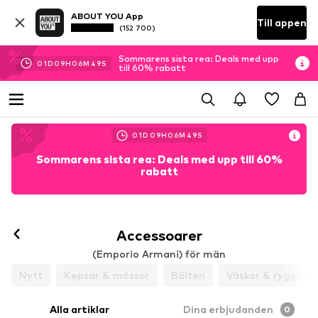
ABOUT YOU App
Till appen
(152 700)
Sommarens sista rea: Deals med upp
01
D
09
H
06
M
48
S
till 60% rabatt
01
D
09
H
06
M
48
S
Sommarens sista rea: Deals med upp till 60%
rabatt
Accessoarer
(Emporio Armani) för män
Nytt
Kepsar & mössor
Bälten
Väskor & ryggsäck
Alla artiklar
Dina erbjudanden
0