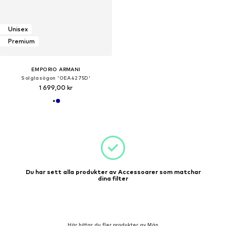
Unisex
Premium
EMPORIO ARMANI
Solglasögon '0EA4275D'
1 699,00 kr
Du har sett alla produkter av Accessoarer som matchar
dina filter
Här hittar du fler produkter av Män