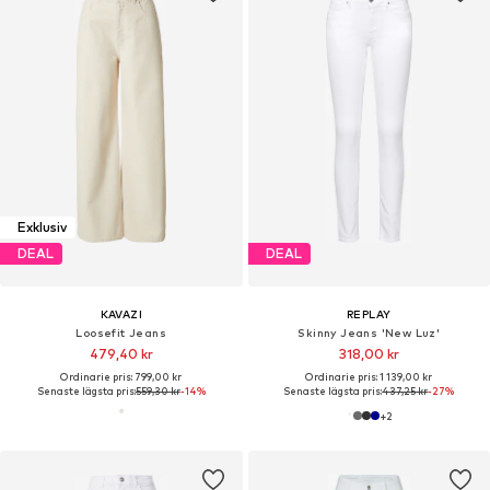
Exklusiv
DEAL
DEAL
KAVAZI
REPLAY
Loosefit Jeans
Skinny Jeans 'New Luz'
479,40 kr
318,00 kr
Ordinarie pris: 799,00 kr
Ordinarie pris: 1 139,00 kr
Senaste lägsta pris:
559,30 kr
-14%
Senaste lägsta pris:
437,25 kr
-27%
+
2