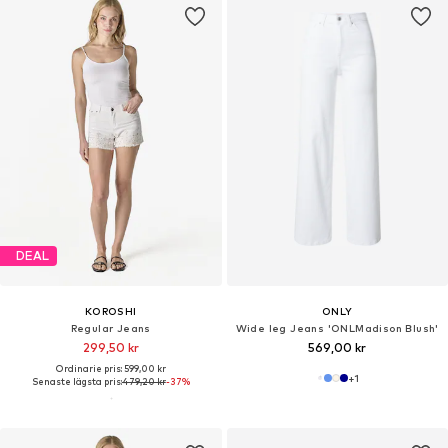
DEAL
KOROSHI
ONLY
Regular Jeans
Wide leg Jeans 'ONLMadison Blush'
299,50 kr
569,00 kr
Ordinarie pris: 599,00 kr
+
1
Senaste lägsta pris:
479,20 kr
-37%