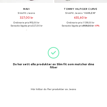
MAVI
TOMMY HILFIGER CURVE
Slimfit Jeans
Slimfit Jeans 'HARLEM'
327,00 kr
455,60 kr
Ordinarie pris: 915,00 kr
Ordinarie pris: 1 139,00 kr
Senaste lägsta pris:
327,00 kr
Senaste lägsta pris:
909,00 kr
-49%
Du har sett alla produkter av Slim fit som matchar dina
filter
Här hittar du fler produkter av Jeans