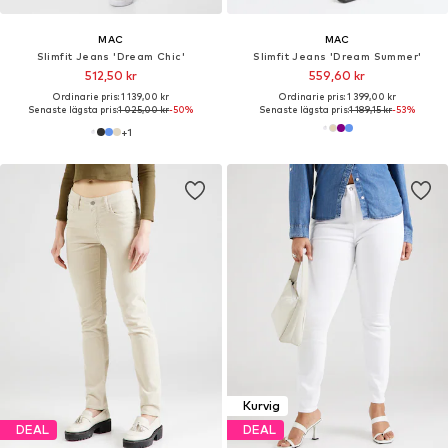
MAC
MAC
Slimfit Jeans 'Dream Chic'
Slimfit Jeans 'Dream Summer'
512,50 kr
559,60 kr
Ordinarie pris: 1 139,00 kr
Ordinarie pris: 1 399,00 kr
Senaste lägsta pris:
1 025,00 kr
-50%
Senaste lägsta pris:
1 189,15 kr
-53%
+
1
Kurvig
DEAL
DEAL