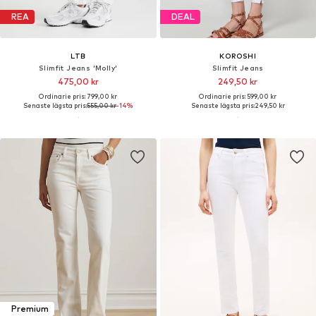
REA
DEAL
LTB
KOROSHI
Slimfit Jeans 'Molly'
Slimfit Jeans
475,00 kr
249,50 kr
Ordinarie pris: 799,00 kr
Ordinarie pris: 599,00 kr
Senaste lägsta pris:
555,00 kr
-14%
Senaste lägsta pris:
249,50 kr
Premium