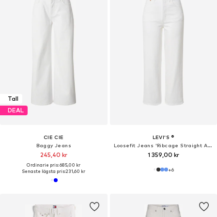
Tall
DEAL
CIE CIE
LEVI'S ®
Baggy Jeans
Loosefit Jeans 'Ribcage Straight Ankle Jeans'
245,40 kr
1 359,00 kr
Ordinarie pris: 685,00 kr
+
6
Senaste lägsta pris:
231,60 kr