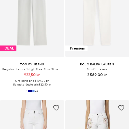
DEAL
Premium
TOMMY JEANS
POLO RALPH LAUREN
Regular Jeans 'High Rise Slim Straight White'
Slimfit Jeans
922,50 kr
2 569,00 kr
Ordinarie pris: 1 139,00 kr
Senaste lägsta pris:
922,50 kr
+
4