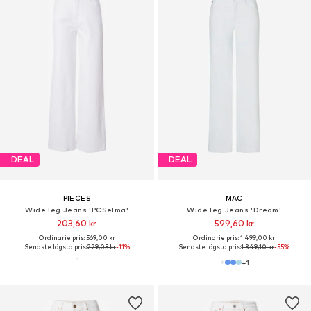
DEAL
DEAL
PIECES
MAC
Wide leg Jeans 'PCSelma'
Wide leg Jeans 'Dream'
203,60 kr
599,60 kr
Ordinarie pris: 569,00 kr
Ordinarie pris: 1 499,00 kr
Senaste lägsta pris:
229,05 kr
-11%
Senaste lägsta pris:
1 349,10 kr
-55%
+
1