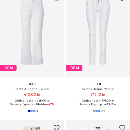
DEAL
DEAL
MAC
LTB
Bootcut Jeans 'Laura'
Skinny Jeans 'Molly'
410,00 kr
719,10 kr
Ordinarie pris: 1 025,00 kr
Ordinarie pris: 799,00 kr
Senaste lägsta pris:
781,15 kr
-47%
Senaste lägsta pris:
679,15 kr
+
4
+
11