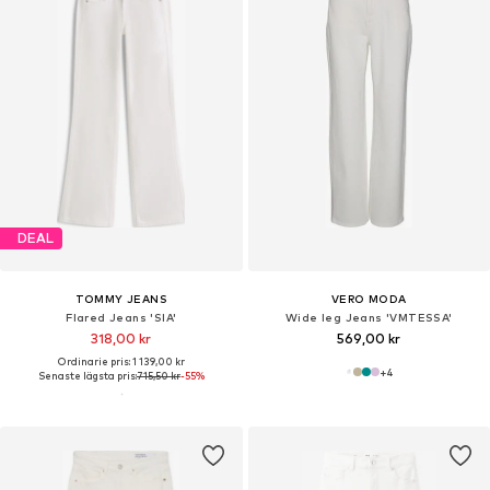
DEAL
TOMMY JEANS
VERO MODA
Flared Jeans 'SIA'
Wide leg Jeans 'VMTESSA'
318,00 kr
569,00 kr
Ordinarie pris: 1 139,00 kr
+
4
Senaste lägsta pris:
715,50 kr
-55%