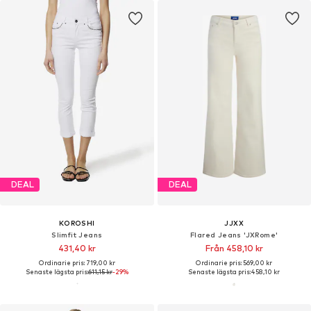
DEAL
DEAL
KOROSHI
JJXX
Slimfit Jeans
Flared Jeans 'JXRome'
431,40 kr
Från 458,10 kr
Ordinarie pris: 719,00 kr
Ordinarie pris: 569,00 kr
Senaste lägsta pris:
611,15 kr
-29%
Senaste lägsta pris:
458,10 kr