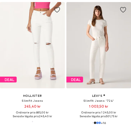
DEAL
DEAL
HOLLISTER
LEVI'S ®
Slimfit Jeans
Slimfit Jeans '724'
245,40 kr
1 003,50 kr
Ordinarie pris: 685,00 kr
Ordinarie pris: 1 245,00 kr
Senaste lägsta pris:
245,40 kr
Senaste lägsta pris:
501,75 kr
+
16