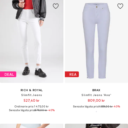
DEAL
REA
RICH & ROYAL
BRAX
Slimfit Jeans
Slimfit Jeans 'Ana'
527,40 kr
809,00 kr
Ordinarie pris: 1 475,00 kr
Senaste lägsta pris:
1 359,00 kr
-40%
Senaste lägsta pris:
879,00 kr
-40%