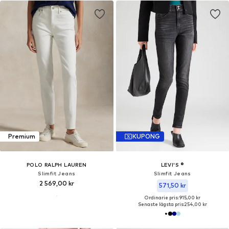
Premium
KUPONG
POLO RALPH LAUREN
LEVI'S ®
Slimfit Jeans
Slimfit Jeans
2 569,00 kr
571,50 kr
Ordinarie pris: 915,00 kr
Senaste lägsta pris:
254,00 kr