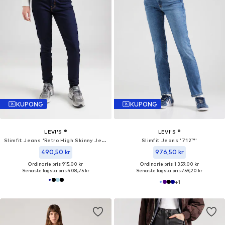
KUPONG
KUPONG
LEVI'S ®
LEVI'S ®
Slimfit Jeans 'Retro High Skinny Jeans'
Slimfit Jeans '712™'
490,50 kr
976,50 kr
Ordinarie pris: 915,00 kr
Ordinarie pris: 1 359,00 kr
Senaste lägsta pris:
408,75 kr
Senaste lägsta pris:
759,20 kr
+
1