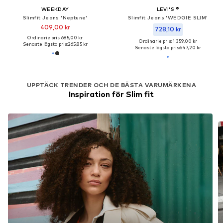
WEEKDAY
LEVI'S ®
Slimfit Jeans 'Neptune'
Slimfit Jeans 'WEDGIE SLIM'
409,00 kr
728,10 kr
Ordinarie pris: 685,00 kr
Ordinarie pris: 1 359,00 kr
Senaste lägsta pris:
265,85 kr
Senaste lägsta pris:
647,20 kr
UPPTÄCK TRENDER OCH DE BÄSTA VARUMÄRKENA
Inspiration för Slim fit