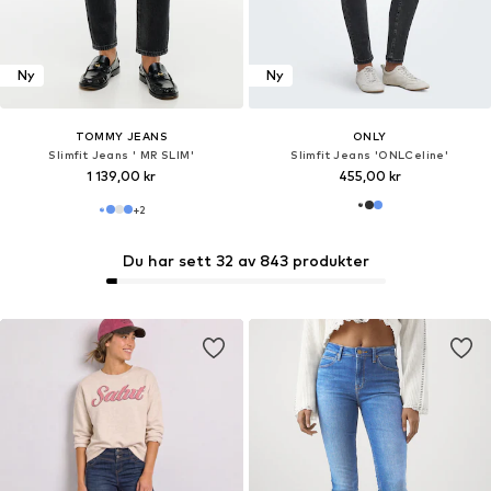
Ny
Ny
TOMMY JEANS
ONLY
Slimfit Jeans ' MR SLIM'
Slimfit Jeans 'ONLCeline'
1 139,00 kr
455,00 kr
+
2
Du har sett 32 av 843 produkter