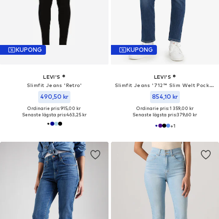
KUPONG
KUPONG
LEVI'S ®
LEVI'S ®
Slimfit Jeans 'Retro'
Slimfit Jeans '712™ Slim Welt Pocket'
490,50 kr
854,10 kr
Ordinarie pris: 915,00 kr
Ordinarie pris: 1 359,00 kr
Senaste lägsta pris:
463,25 kr
Senaste lägsta pris:
379,60 kr
+
1