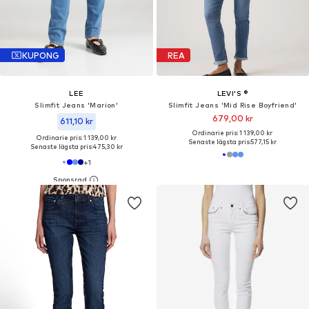
KUPONG
REA
LEE
LEVI'S ®
Slimfit Jeans 'Marion'
Slimfit Jeans 'Mid Rise Boyfriend'
679,00 kr
611,10 kr
Ordinarie pris: 1 139,00 kr
Ordinarie pris: 1 139,00 kr
Senaste lägsta pris:
577,15 kr
Senaste lägsta pris:
475,30 kr
+
1