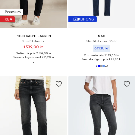
Premium
REA
KUPONG
POLO RALPH LAUREN
MAC
Slimfit Jeans
Slimfit Jeans 'Rich'
1 539,00 kr
611,10 kr
Ordinarie pris: 2 569,00 kr
Ordinarie pris: 1 139,00 kr
Senaste lägsta pris:
1 231,20 kr
Senaste lägsta pris:
475,30 kr
+
1