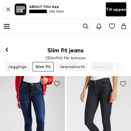
ABOUT YOU App
Till appen
(152 700)
Slim fit jeans
(Slimfit) för kvinnor
Jeggings
Slim fit
Jeansshorts
Bootcut
Wide 