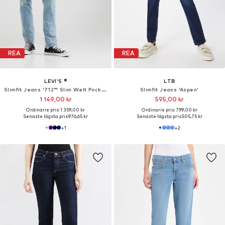
REA
REA
LEVI'S ®
LTB
Slimfit Jeans '712™ Slim Welt Pocket'
Slimfit Jeans 'Aspen'
1 149,00 kr
595,00 kr
Ordinarie pris: 1 359,00 kr
Ordinarie pris: 799,00 kr
Senaste lägsta pris:
976,65 kr
Senaste lägsta pris:
505,75 kr
+
1
+
2