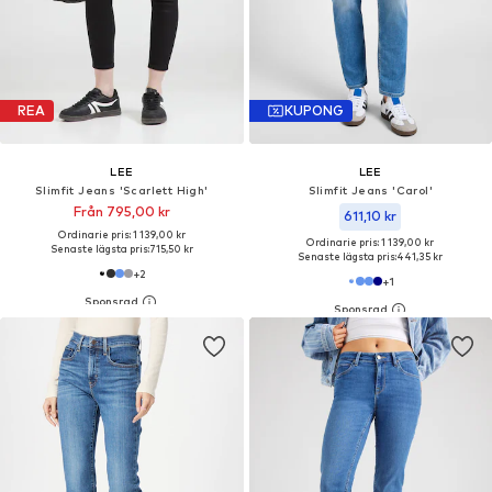
REA
KUPONG
LEE
LEE
Slimfit Jeans 'Scarlett High'
Slimfit Jeans 'Carol'
Från 795,00 kr
611,10 kr
Ordinarie pris: 1 139,00 kr
Ordinarie pris: 1 139,00 kr
Senaste lägsta pris:
715,50 kr
Senaste lägsta pris:
441,35 kr
+
2
+
1