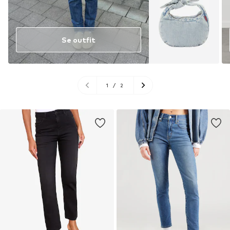
Se outfit
1
/
2