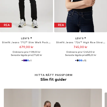
REA
REA
LEVI'S ®
LEVI'S ®
Slimfit Jeans '712™ Slim Welt Pocket'
Slimfit Jeans '724™ High Rise Straight'
679,00 kr
745,00 kr
Ordinarie pris: 1 139,00 kr
Ordinarie pris: 1 245,00 kr
Senaste lägsta pris:
271,60 kr
Senaste lägsta pris:
695,20 kr
+
1
+
15
HITTA RÄTT PASSFORM
Slim fit guider