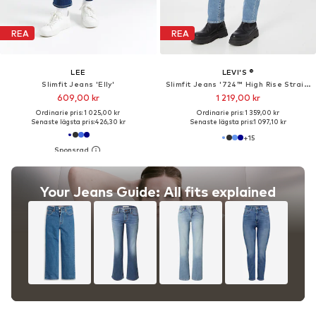
REA
REA
LEE
LEVI'S ®
Slimfit Jeans 'Elly'
Slimfit Jeans '724™ High Rise Straight'
609,00 kr
1 219,00 kr
Ordinarie pris: 1 025,00 kr
Ordinarie pris: 1 359,00 kr
Senaste lägsta pris:
426,30 kr
Senaste lägsta pris:
1 097,10 kr
+
15
Your Jeans Guide: All fits explained