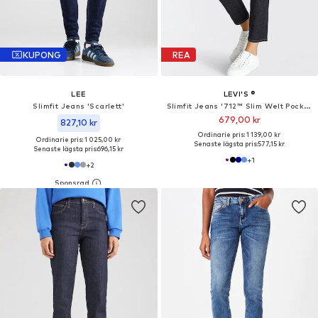
KUPONG
REA
LEE
LEVI'S ®
Slimfit Jeans 'Scarlett'
Slimfit Jeans '712™ Slim Welt Pocket'
679,00 kr
827,10 kr
Ordinarie pris: 1 139,00 kr
Ordinarie pris: 1 025,00 kr
Senaste lägsta pris:
577,15 kr
Senaste lägsta pris:
696,15 kr
+
1
+
2