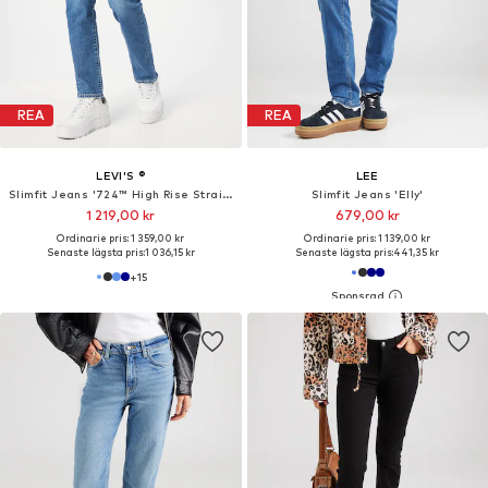
REA
REA
LEVI'S ®
LEE
Slimfit Jeans '724™ High Rise Straight'
Slimfit Jeans 'Elly'
1 219,00 kr
679,00 kr
Ordinarie pris: 1 359,00 kr
Ordinarie pris: 1 139,00 kr
Senaste lägsta pris:
1 036,15 kr
Senaste lägsta pris:
441,35 kr
+
15