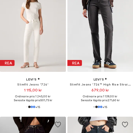
REA
REA
LEVI'S ®
LEVI'S ®
Slimfit Jeans '724'
Slimfit Jeans '724™ High Rise Straight Jeans'
1 115,00 kr
679,00 kr
Ordinarie pris: 1 245,00 kr
Ordinarie pris: 1 139,00 kr
Senaste lägsta pris:
501,75 kr
Senaste lägsta pris:
271,60 kr
+
15
+
15