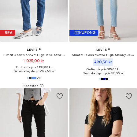
REA
KUPONG
LEVI'S ®
LEVI'S ®
Slimfit Jeans '724™ High Rise Straight'
Slimfit Jeans 'Retro High Skinny Jeans'
1 025,00 kr
490,50 kr
Ordinarie pris: 1 139,00 kr
Ordinarie pris: 915,00 kr
Senaste lägsta pris:
922,50 kr
Senaste lägsta pris:
381,50 kr
+
15