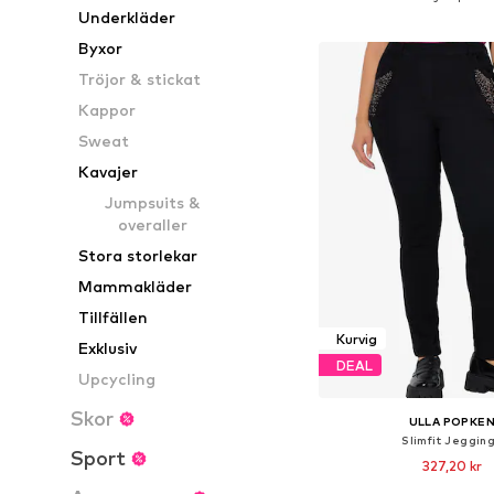
Underkläder
Lägg till i varu
Byxor
Tröjor & stickat
Kappor
Sweat
Kavajer
Jumpsuits &
overaller
Stora storlekar
Mammakläder
Tillfällen
Kurvig
Exklusiv
DEAL
Upcycling
Skor
ULLA POPKE
Slimfit Jeggin
Sport
327,20 kr