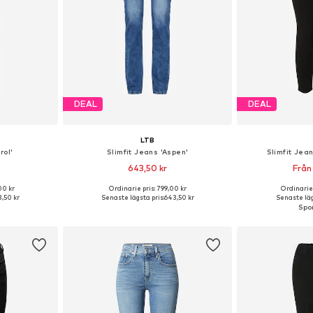
DEAL
DEAL
LTB
rol'
Slimfit Jeans 'Aspen'
Slimfit Jean
643,50 kr
Från
+
2
00 kr
Ordinarie pris: 799,00 kr
Ordinarie 
torlekar
Tillgänglig i många storlekar
Tillgänglig 
,50 kr
Senaste lägsta pris:
643,50 kr
Senaste läg
korgen
Lägg till i varukorgen
Lägg till