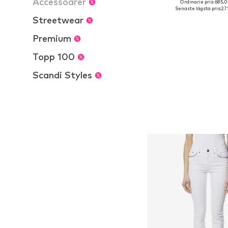
Accessoarer
Ordinarie pris: 685,0
Tillgänglig i många s
Senaste lägsta pris:
271
Lägg till i varu
Streetwear
Premium
Topp 100
Scandi Styles