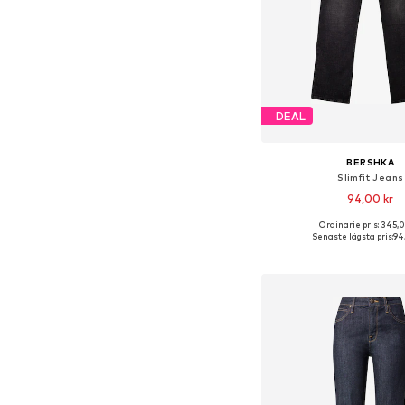
DEAL
BERSHKA
Slimfit Jeans
94,00 kr
Ordinarie pris: 345,
Senaste lägsta pris:
94
Lägg till i varu