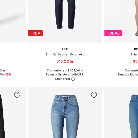
REA
DEAL
LEE
K
Slimfit Jeans 'Scarlett'
Slim
919,00 kr
29
+
2
0 kr
Ordinarie pris: 1 025,00 kr
Ordinarie
torlekar
Tillgänglig i många storlekar
Tillgänglig 
5 kr
-29%
Senaste lägsta pris:
696,15 kr
Senaste lägsta
korgen
Lägg till i varukorgen
Lägg till