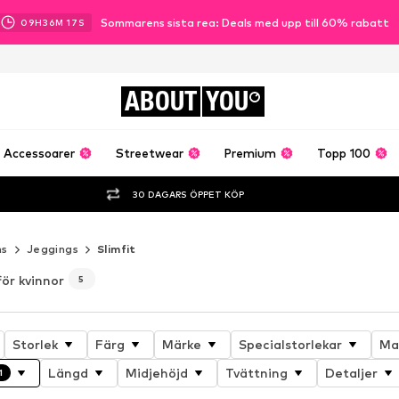
Sommarens sista rea: Deals med upp till 60% rabatt
09
H
36
M
15
S
ABOUT
YOU
Accessoarer
Streetwear
Premium
Topp 100
30 DAGARS ÖPPET KÖP
ns
Jeggings
Slimfit
för kvinnor
5
Storlek
Färg
Märke
Specialstorlekar
Ma
Längd
Midjehöjd
Tvättning
Detaljer
1