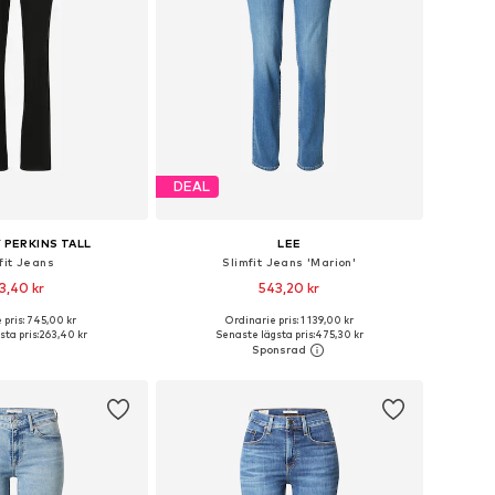
DEAL
PERKINS TALL
LEE
fit Jeans
Slimfit Jeans 'Marion'
3,40 kr
543,20 kr
+
1
 pris: 745,00 kr
Ordinarie pris: 1 139,00 kr
i många storlekar
Tillgänglig i många storlekar
ta pris:
263,40 kr
Senaste lägsta pris:
475,30 kr
 i varukorgen
Lägg till i varukorgen