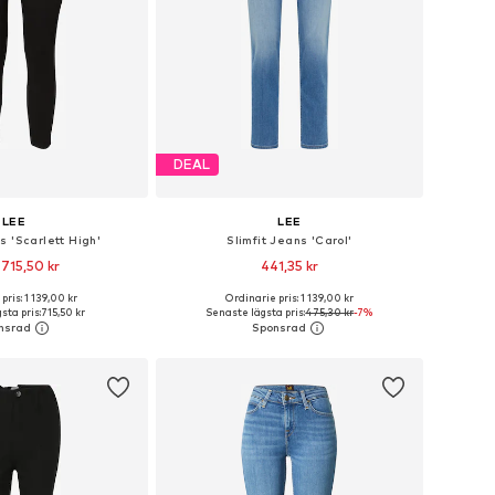
DEAL
LEE
LEE
s 'Scarlett High'
Slimfit Jeans 'Carol'
 715,50 kr
441,35 kr
+
2
+
1
pris: 1 139,00 kr
Ordinarie pris: 1 139,00 kr
i många storlekar
Tillgänglig i många storlekar
sta pris:
715,50 kr
Senaste lägsta pris:
475,30 kr
-7%
 i varukorgen
Lägg till i varukorgen