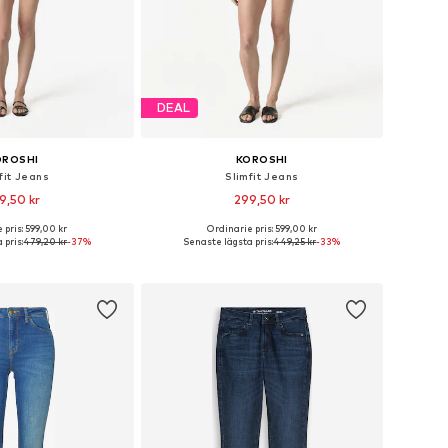
DEAL
OROSHI
KOROSHI
fit Jeans
Slimfit Jeans
9,50 kr
299,50 kr
 pris: 599,00 kr
Ordinarie pris: 599,00 kr
i många storlekar
Tillgänglig i många storlekar
 pris:
479,20 kr
-37%
Senaste lägsta pris:
449,25 kr
-33%
 i varukorgen
Lägg till i varukorgen