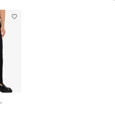
korgen
Lägg till i varukorgen
Lägg till
N
gs