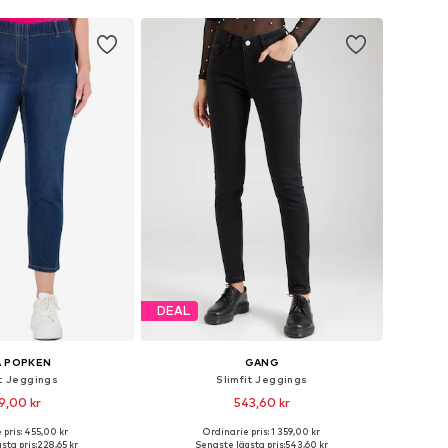
DEAL
A POPKEN
GANG
it Jeggings
Slimfit Jeggings
9,00 kr
543,60 kr
 pris: 455,00 kr
Ordinarie pris: 1 359,00 kr
i många storlekar
Tillgängliga storlekar: 25, 30
sta pris:
228,65 kr
Senaste lägsta pris:
543,60 kr