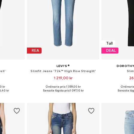
Tall
REA
DEAL
LEVI'S ®
DOROTHY 
ush'
Slimfit Jeans '724™ High Rise Straight'
Slim
1 219,00 kr
26
+
15
0 kr
Ordinarie pris: 1 359,00 kr
Ordinarie
torlekar
Tillgänglig i många storlekar
Tillgänglig 
,40 kr
Senaste lägsta pris:
1 097,10 kr
Senaste lägs
korgen
Lägg till i varukorgen
Lägg till