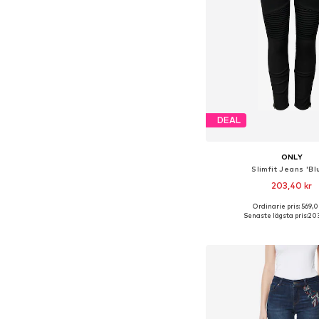
DEAL
ONLY
Slimfit Jeans 'Bl
203,40 kr
Ordinarie pris: 569,0
Tillgänglig i många s
Senaste lägsta pris:
203
Lägg till i varu