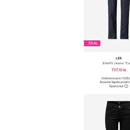
DEAL
LEE
Slimfit Jeans 'Ca
737,10 kr
+
1
Ordinarie pris: 1 025,
Tillgänglig i många s
Senaste lägsta pris:
643
Lägg till i varu