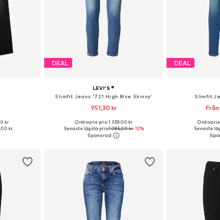
DEAL
DEAL
LEVI'S ®
Slimfit Jeans '721 High Rise Skinny'
Slimfit J
951,30 kr
Från
00 kr
Ordinarie pris: 1 359,00 kr
Ordinarie 
Tillgängliga storlekar: 25-26, 27-28, 30-31, 32-34
Tillgänglig i många storlekar
Tillgänglig 
,00 kr
Senaste lägsta pris:
1 085,00 kr
-12%
Senaste läg
korgen
Lägg till i varukorgen
Lägg till