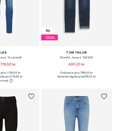
Ny
DEAL
LEE
TOM TAILOR
eans 'Scarlett'
Slimfit Jeans 'EDDA'
 715,50 kr
639,20 kr
+
2
pris: 1 139,00 kr
Ordinarie pris: 799,00 kr
i många storlekar
Tillgänglig i många storlekar
sta pris:
715,50 kr
Senaste lägsta pris:
639,20 kr
 i varukorgen
Lägg till i varukorgen