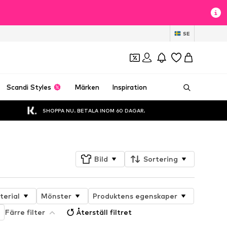
SE
Scandi Styles
Märken
Inspiration
SHOPPA NU. BETALA INOM 60 DAGAR.
Bild
Sortering
terial
Mönster
Produktens egenskaper
Färre filter
Återställ filtret