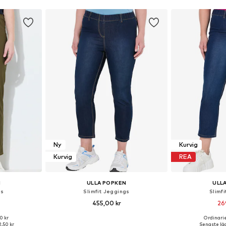
Ny
Kurvig
Kurvig
REA
N
ULLA POPKEN
ULL
gs
Slimfit Jeggings
Slimf
455,00 kr
26
0 kr
Ordinarie
5-36, 45-46
Tillgänglig i många storlekar
Tillgänglig 
,50 kr
Senaste läg