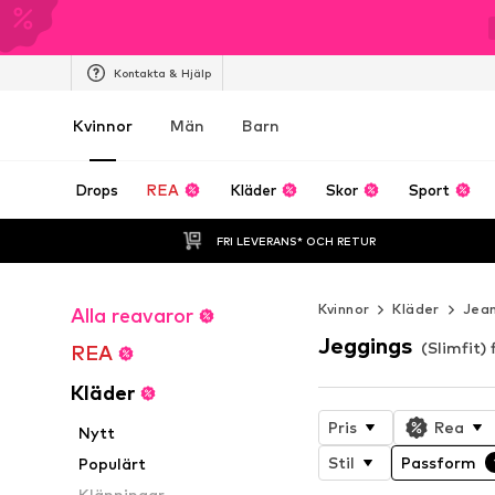
Kontakta & Hjälp
Kvinnor
Män
Barn
Drops
REA
Kläder
Skor
Sport
FRI LEVERANS* OCH RETUR
Kvinnor
Kläder
Jea
Alla reavaror
Jeggings
(Slimfit) 
REA
Kläder
Pris
Rea
Nytt
Stil
Passform
Populärt
Klänningar