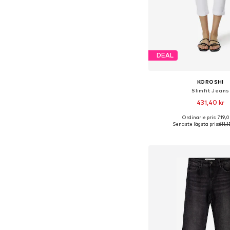
DEAL
KOROSHI
Slimfit Jeans
431,40 kr
Ordinarie pris: 719,0
Tillgänglig i många s
Senaste lägsta pris:
611,1
Lägg till i varu