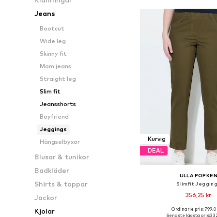
Jeans
Bootcut
Wide leg
Skinny fit
Mom jeans
Straight leg
Slim fit
Jeansshorts
Boyfriend
Jeggings
Kurvig
Hängselbyxor
DEAL
Blusar & tunikor
Badkläder
ULLA POPKE
Shirts & toppar
Slimfit Jeggin
356,25 kr
Jackor
Ordinarie pris: 799,0
Kjolar
Tillgängliga storlekar: 3
Senaste lägsta pris:
332