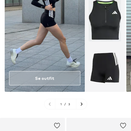
Se outfit
1
/
3