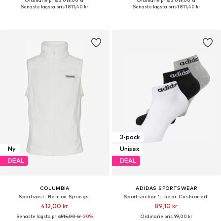
Ordinarie pris: 3 019,00 kr
Ordinarie pris: 3 019,00 kr
Senaste lägsta pris:
1 811,40 kr
Senaste lägsta pris:
1 811,40 kr
3-pack
Ny
Unisex
DEAL
DEAL
COLUMBIA
ADIDAS SPORTSWEAR
Sportväst 'Benton Springs'
Sportsockor 'Linear Cushioned'
412,00 kr
89,10 kr
Senaste lägsta pris:
515,00 kr
-20%
Ordinarie pris: 99,00 kr