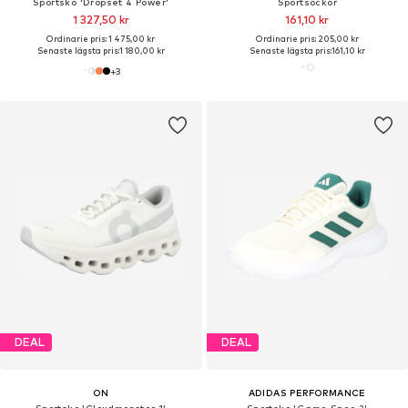
Sportsko 'Dropset 4 Power'
Sportsockor
1 327,50 kr
161,10 kr
Ordinarie pris: 1 475,00 kr
Ordinarie pris: 205,00 kr
Senaste lägsta pris:
1 180,00 kr
Senaste lägsta pris:
161,10 kr
+
3
DEAL
DEAL
ON
ADIDAS PERFORMANCE
Sportsko 'Cloudmonster 1'
Sportsko 'Game Spec 2'