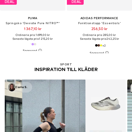
DEAL
DEAL
PUMA
ADIDAS PERFORMANCE
Springsko 'Deviate Pure NITRO™'
Funktionstopp 'Essentials'
1 367,10 kr
256,50 kr
Ordinarie pris: 1 699,00 kr
Ordinarie pris: 285,00 kr
Senaste lägsta pris:
1 215,20 kr
Senaste lägsta pris:
242,25 kr
+
2
SPORT
INSPIRATION TILL KLÄDER
Carla S.