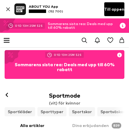
ABOUT YOU App
Till appen
(152 700)
Sommarens sista rea: Deals med upp
01
D
13
H
25
M
50
S
till 60% rabatt
01
D
13
H
25
M
50
S
Sommarens sista rea: Deals med upp till 60%
rabatt
Följ
Sportmode
(vit) för kvinnor
Sportkläder
Sporttyper
Sportskor
Sportväskor &
Alla artiklar
Dina erbjudanden
839