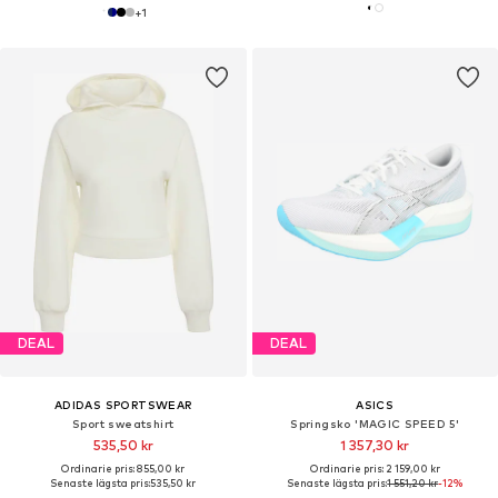
+
1
DEAL
DEAL
ADIDAS SPORTSWEAR
ASICS
Sport sweatshirt
Springsko 'MAGIC SPEED 5'
535,50 kr
1 357,30 kr
Ordinarie pris: 855,00 kr
Ordinarie pris: 2 159,00 kr
Senaste lägsta pris:
535,50 kr
Senaste lägsta pris:
1 551,20 kr
-12%