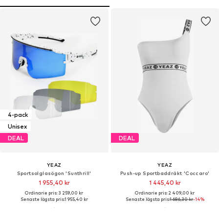
4-pack
Unisex
DEAL
DEAL
YEAZ
YEAZ
Sportsolglasögon 'Sunthrill'
Push-up Sportbaddräkt 'Coccaro'
1 955,40 kr
1 445,40 kr
Ordinarie pris: 3 259,00 kr
Ordinarie pris: 2 409,00 kr
Senaste lägsta pris:
1 955,40 kr
Senaste lägsta pris:
1 686,30 kr
-14%