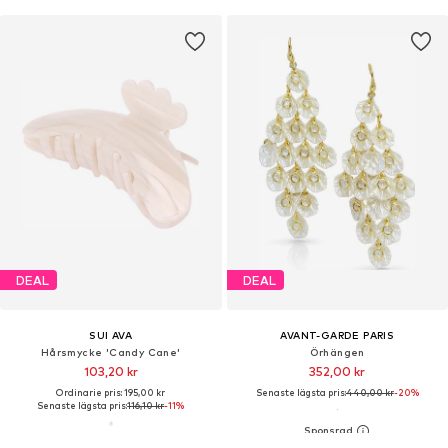
DEAL
DEAL
SUI AVA
AVANT-GARDE PARIS
Hårsmycke 'Candy Cane'
Örhängen
103,20 kr
352,00 kr
Ordinarie pris: 195,00 kr
Senaste lägsta pris:
440,00 kr
-20%
Senaste lägsta pris:
116,10 kr
-11%