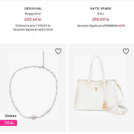
DESIGUAL
KATE SPADE
Ryggsäck
Etui
620,46 kr
298,00 kr
Ordinarie pris: 1 149,00 kr
Senaste lägsta pris:
745,00 kr
-60%
Senaste lägsta pris:
620,46 kr
Unisex
DEAL