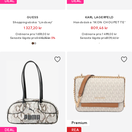
DEAL
DEAL
GUESS
KARL LAGERFELD
Shoppingväska 'Lindsey'
Handväska 'IKON CHOUPETTE'
1 327,20 kr
809,46 kr
Ordinarie pris: 1 659,00 kr
Ordinarie pris: 1 499,00 kr
Senaste lägsta pris:
1 410,15 kr
-5%
Senaste lägsta pris:
809,46 kr
Premium
DEAL
REA