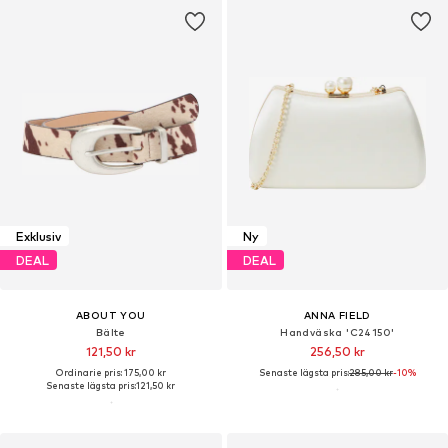
Exklusiv
Ny
DEAL
DEAL
ABOUT YOU
ANNA FIELD
Bälte
Handväska 'C24150'
121,50 kr
256,50 kr
Ordinarie pris: 175,00 kr
Senaste lägsta pris:
285,00 kr
-10%
Senaste lägsta pris:
121,50 kr