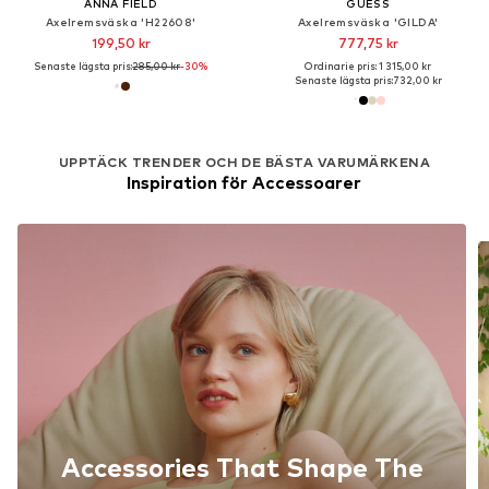
ANNA FIELD
GUESS
Axelremsväska 'H22608'
Axelremsväska 'GILDA'
199,50 kr
777,75 kr
Senaste lägsta pris:
285,00 kr
-30%
Ordinarie pris: 1 315,00 kr
Senaste lägsta pris:
732,00 kr
UPPTÄCK TRENDER OCH DE BÄSTA VARUMÄRKENA
Inspiration för Accessoarer
Accessories That Shape The