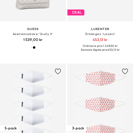
DEAL
GUESS
LUXENTER
Axelremsväska 'Giully II'
Örhängen 'Lasein'
1 539,00 kr
453,13 kr
Ordinarie pris: 1 249,50 kr
Senaste lägsta pris:
453,13 kr
5-pack
3-pack