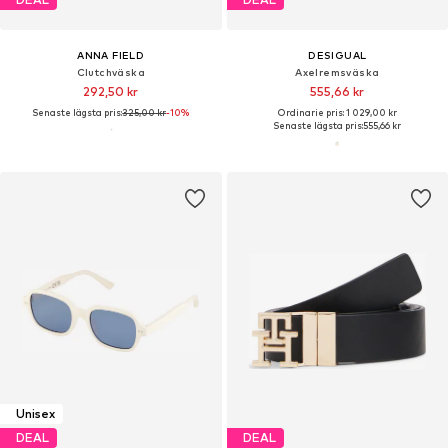
ANNA FIELD
DESIGUAL
Clutchväska
Axelremsväska
292,50 kr
555,66 kr
Senaste lägsta pris:
325,00 kr
-10%
Ordinarie pris: 1 029,00 kr
Senaste lägsta pris:
555,66 kr
Unisex
DEAL
DEAL