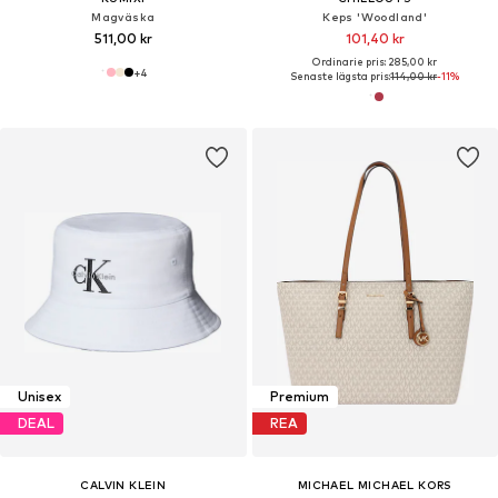
Magväska
Keps 'Woodland'
511,00 kr
101,40 kr
Ordinarie pris: 285,00 kr
+
4
Senaste lägsta pris:
114,00 kr
-11%
Unisex
Premium
DEAL
REA
CALVIN KLEIN
MICHAEL MICHAEL KORS