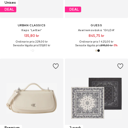
Unisex
DEAL
DEAL
URBAN CLASSICS
GUESS
Keps 'Letter'
Axelremsväska 'GILDA'
135,80 kr
845,75 kr
Ordinarie pris: 229,00 kr
Ordinarie pris: 1 425,00 kr
Senaste lägsta pris:
135,80 kr
Senaste lägsta pris:
895,50 kr
-5%
Premium
2-pack