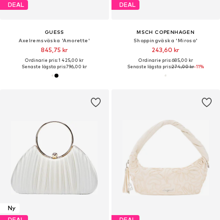
DEAL
DEAL
GUESS
MSCH COPENHAGEN
Axelremsväska 'Amorette'
Shoppingväska 'Mirosa'
845,75 kr
243,60 kr
Ordinarie pris: 1 425,00 kr
Ordinarie pris: 685,00 kr
Senaste lägsta pris:
796,00 kr
Senaste lägsta pris:
274,00 kr
-11%
Ny
DEAL
DEAL