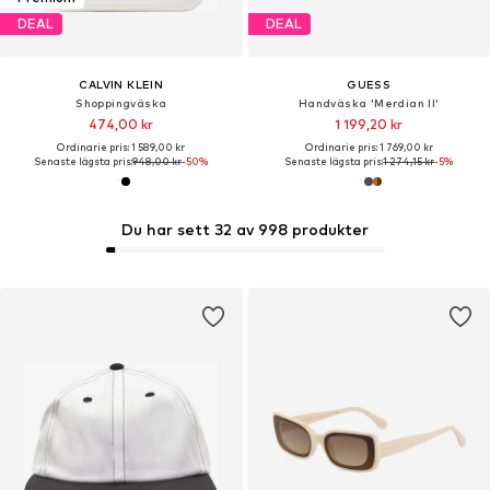
DEAL
DEAL
CALVIN KLEIN
GUESS
Shoppingväska
Handväska 'Merdian II'
474,00 kr
1 199,20 kr
Ordinarie pris: 1 589,00 kr
Ordinarie pris: 1 769,00 kr
Senaste lägsta pris:
948,00 kr
-50%
Senaste lägsta pris:
1 274,15 kr
-5%
Du har sett 32 av 998 produkter