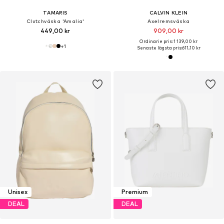
TAMARIS
CALVIN KLEIN
Clutchväska 'Amalia'
Axelremsväska
449,00 kr
909,00 kr
Ordinarie pris: 1 139,00 kr
+
1
Senaste lägsta pris:
611,10 kr
Unisex
Premium
DEAL
DEAL