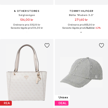
& OTHER STORIES
TOMMY HILFIGER
Solglasögon
Bälte 'Modern 3.0'
134,00 kr
271,60 kr
Ordinarie pris: 335,00 kr
Ordinarie pris: 855,00 kr
Senaste lägsta pris:
134,00 kr
Senaste lägsta pris:
475,30 kr
-42%
Unisex
REA
DEAL