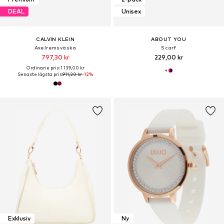
DEAL
Unisex
CALVIN KLEIN
ABOUT YOU
Axelremsväska
Scarf
797,30 kr
229,00 kr
Ordinarie pris: 1 139,00 kr
Senaste lägsta pris:
911,20 kr
-12%
Exklusiv
Ny