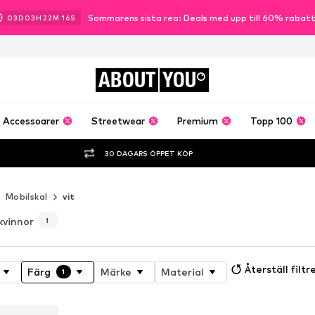
Sommarens sista rea: Deals med upp till 60% rabat
03
D
03
H
22
M
14
S
ABOUT
YOU
Accessoarer
Streetwear
Premium
Topp 100
30 DAGARS ÖPPET KÖP
Mobilskal
vit
 kvinnor
1
Återställ filtr
Färg
Märke
Material
1