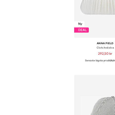
Ny
DEAL
ANNA FIELD
Clutchväska
292,50 kr
Senaste lägsta pris:
325,0
Tillgängliga storlekar:
Lägg till i varu