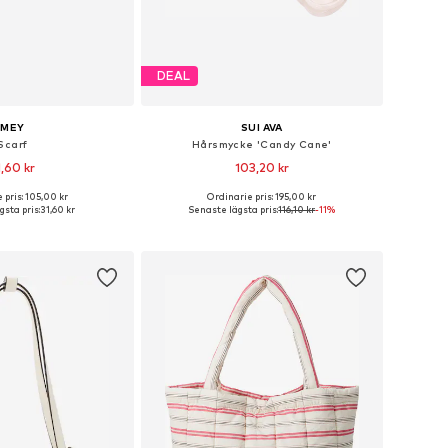
DEAL
MEY
SUI AVA
Scarf
Hårsmycke 'Candy Cane'
1,60 kr
103,20 kr
 pris: 105,00 kr
Ordinarie pris: 195,00 kr
storlekar: One Size
Tillgängliga storlekar: One Size
sta pris:
31,60 kr
Senaste lägsta pris:
116,10 kr
-11%
 i varukorgen
Lägg till i varukorgen