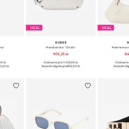
DEAL
DEAL
GUESS
na'
Handväska 'Gilda'
Axelremsv
905,25 kr
84
00 kr
Ordinarie pris: 1 425,00 kr
Ordinarie 
 One Size
Tillgängliga storlekar: One Size
Tillgängliga 
3,20 kr
Senaste lägsta pris:
852,00 kr
Senaste lägs
korgen
Lägg till i varukorgen
Lägg till