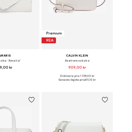
Premium
REA
AMARIS
CALVIN KLEIN
äska 'Amalia'
Axelremsväska
9,00 kr
909,00 kr
+
1
Ordinarie pris: 1 139,00 kr
storlekar: One Size
Tillgängliga storlekar: One Size
Senaste lägsta pris:
611,10 kr
 i varukorgen
Lägg till i varukorgen