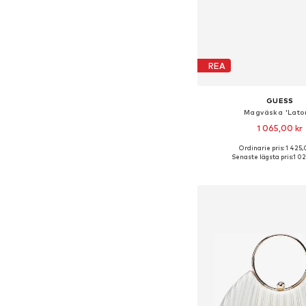
REA
GUESS
Magväska 'Lato
1 065,00 kr
Ordinarie pris: 1 425,
Tillgängliga storlekar:
Senaste lägsta pris:
1 02
Lägg till i varu