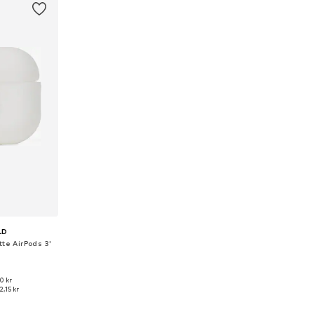
LD
tte AirPods 3'
0 kr
 One Size
2,15 kr
korgen