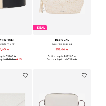
DEAL
 HILFIGER
DESIGUAL
'Modern 3.0'
Axelremsväska
1,60 kr
555,66 kr
 pris: 855,00 kr
Ordinarie pris: 1 029,00 kr
ekar: 70, 80, 85, 90, 95
Tillgängliga storlekar: One Size
 pris:
475,30 kr
-42%
Senaste lägsta pris:
555,66 kr
 i varukorgen
Lägg till i varukorgen