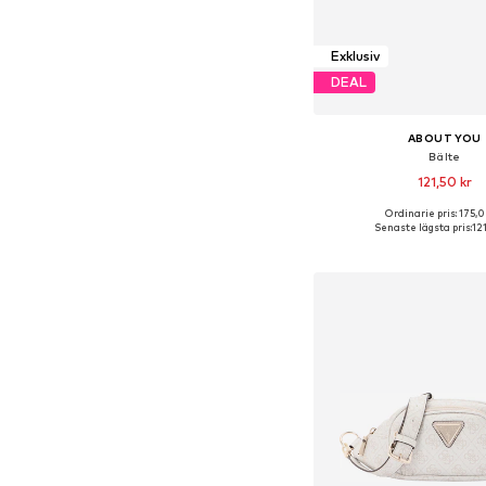
Exklusiv
DEAL
ABOUT YOU
Bälte
121,50 kr
Ordinarie pris: 175,0
Tillgängliga storlekar: 80
Senaste lägsta pris:
12
Lägg till i varu