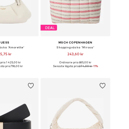
DEAL
GUESS
MSCH COPENHAGEN
äska 'Amorette'
Shoppingväska 'Mirosa'
5,75 kr
243,60 kr
pris: 1 425,00 kr
Ordinarie pris: 685,00 kr
storlekar: One Size
Tillgängliga storlekar: One Size
ta pris:
796,00 kr
Senaste lägsta pris:
274,00 kr
-11%
 i varukorgen
Lägg till i varukorgen