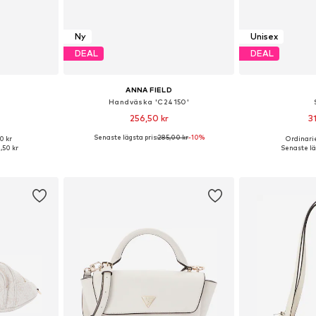
Ny
Unisex
DEAL
DEAL
ANNA FIELD
Handväska 'C24150'
256,50 kr
3
Senaste lägsta pris:
285,00 kr
-10%
0 kr
Ordinarie
, 85, 90, 95
Tillgängliga storlekar: One Size
Tillgängliga 
1,50 kr
Senaste läg
korgen
Lägg till i varukorgen
Lägg till