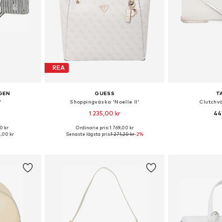
REA
GEN
GUESS
T
'
Shoppingväska 'Noelle II'
Clutchv
1 235,00 kr
44
0 kr
Ordinarie pris: 1 769,00 kr
r: 55-60
Tillgängliga storlekar: One Size
Tillgängliga 
,00 kr
Senaste lägsta pris:
1 271,20 kr
-2%
korgen
Lägg till i varukorgen
Lägg till