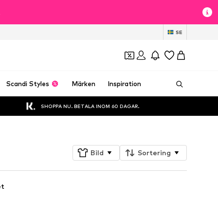
t
SE
Scandi Styles
Märken
Inspiration
SHOPPA NU. BETALA INOM 60 DAGAR.
Bild
Sortering
et