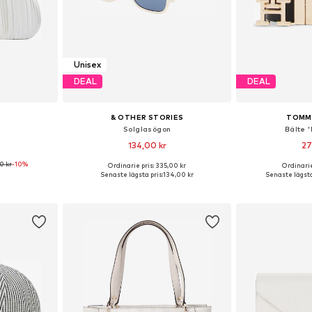
Unisex
DEAL
DEAL
& OTHER STORIES
TOMMY
Solglasögon
Bälte 
134,00 kr
27
0 kr
-10%
Ordinarie pris: 335,00 kr
Ordinarie
 One Size
Tillgängliga storlekar: One Size
Tillgängliga storl
Senaste lägsta pris:
134,00 kr
Senaste lägsta
korgen
Lägg till i varukorgen
Lägg till