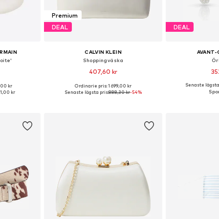
Premium
DEAL
DEAL
ERMAIN
CALVIN KLEIN
AVANT-
oite'
Shoppingväska
Ör
407,60 kr
35
+
1
Senaste lägsta 
,00 kr
Ordinarie pris: 1 699,00 kr
 One Size
Tillgängliga storlekar: One Size
Tillgängliga 
91,00 kr
Senaste lägsta pris:
888,30 kr
-54%
korgen
Lägg till i varukorgen
Lägg till