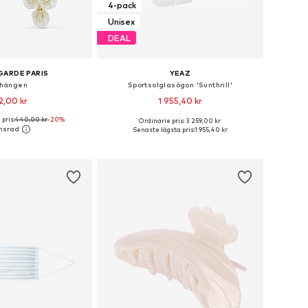
4-pack
Unisex
DEAL
GARDE PARIS
YEAZ
hängen
Sportsolglasögon 'Sunthrill'
2,00 kr
1 955,40 kr
pris:
440,00 kr
-20%
Ordinarie pris: 3 259,00 kr
storlekar: One Size
Tillgängliga storlekar: One Size
Senaste lägsta pris:
1 955,40 kr
 i varukorgen
Lägg till i varukorgen