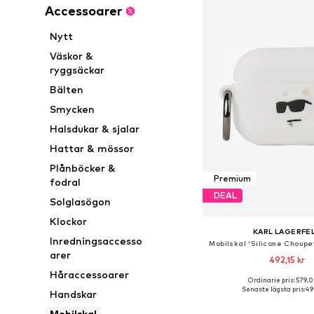
Accessoarer
Nytt
Väskor &
ryggsäckar
Bälten
Smycken
Halsdukar & sjalar
Hattar & mössor
Plånböcker &
Premium
fodral
DEAL
Solglasögon
Klockor
KARL LAGERFE
Inredningsaccesso
Mobilskal 'Silicone Choupe
arer
492,15 kr
Håraccessoarer
Ordinarie pris: 579,0
Tillgängliga storlekar:
Senaste lägsta pris:
49
Handskar
Lägg till i varu
Mobilskal