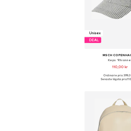
Unisex
DEAL
MSCH COPENHA
Keps 'Rhianne
110,00 kr
Ordinarie pris: 399,0
Tillgängliga storleka
Senaste lägsta pris:
110
Lägg till i varu