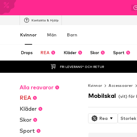
Kontakta & Hjälp
Kvinnor
Män
Barn
Drops
REA
Kläder
Skor
Sport
FRI LEVERANS* OCH RETUR
Kvinnor
Accessoarer
Alla reavaror
Mobilskal
(vit) för
REA
Kläder
Rea
Storlek
Skor
Sport