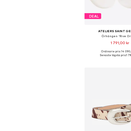
DEAL
ATELIERS SAINT G
Örhängen 'Rive Dr
1 791,00 kr
Ordinarie pris: 14 090
Tillgängliga storlekar:
Senaste lägsta pris:
1 7
Lägg till i varu