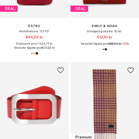
DEAL
DEAL
ESTRO
EMILY & NOAH
Handväska '3210'
Shoppingväska 'Eva'
894,59 kr
512,10 kr
Ordinarie pris: 1 424,71 kr
Senaste lägsta pris:
569,00 kr
-10%
Senaste lägsta pris:
833,62 kr
Premium