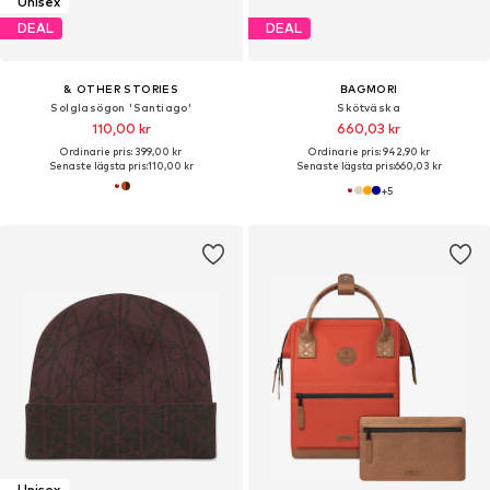
Unisex
DEAL
DEAL
& OTHER STORIES
BAGMORI
Solglasögon 'Santiago'
Skötväska
110,00 kr
660,03 kr
Ordinarie pris: 399,00 kr
Ordinarie pris: 942,90 kr
Senaste lägsta pris:
110,00 kr
Senaste lägsta pris:
660,03 kr
+
5
Unisex