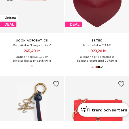
Unisex
DEAL
DEAL
UCON ACROBATICS
ESTRO
Magväska 'Large Lotus'
Handväska '1326'
245,40 kr
1 023,26 kr
Ordinarie pris: 685,00 kr
Ordinarie pris: 1 203,83 kr
Senaste lägsta pris:
245,40 kr
Senaste lägsta pris:
1 009,60 kr
+
1
1
Filtrera och sortera