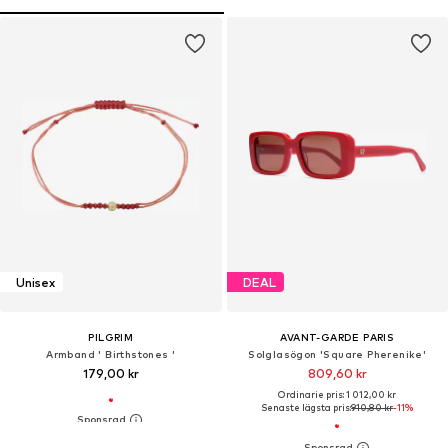
Unisex
DEAL
PILGRIM
AVANT-GARDE PARIS
Armband ' Birthstones '
Solglasögon 'Square Pherenike'
179,00 kr
809,60 kr
Ordinarie pris: 1 012,00 kr
Senaste lägsta pris:
910,80 kr
-11%