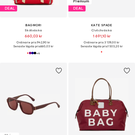
Premium
DEAL
DEAL
BAGMORI
KATE SPADE
Skötväska
Clutchväska
660,03 kr
1 691,10 kr
Ordinarie pris: 942,90 kr
Ordinarie pris: 3 139,00 kr
Senaste lägsta pris:
660,03 kr
Senaste lägsta pris:
1 503,20 kr
+
4