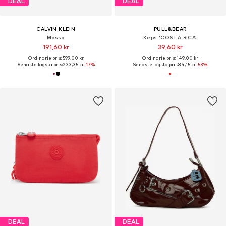
DEAL
DEAL
CALVIN KLEIN
PULL&BEAR
Mössa
Keps 'COSTA RICA'
191,60 kr
39,60 kr
Ordinarie pris: 599,00 kr
Ordinarie pris: 149,00 kr
Senaste lägsta pris:
233,35 kr
-17%
Senaste lägsta pris:
84,15 kr
-53%
DEAL
DEAL