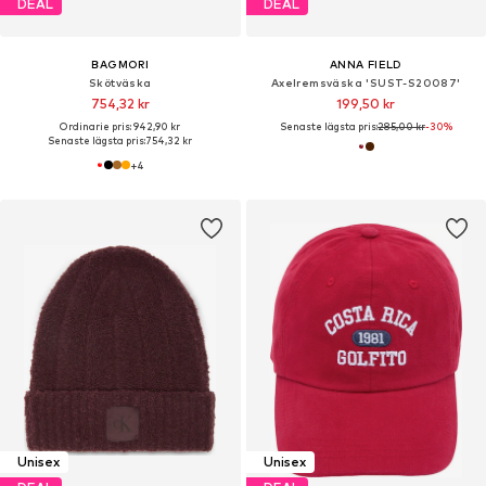
DEAL
DEAL
BAGMORI
ANNA FIELD
Skötväska
Axelremsväska 'SUST-S20087'
754,32 kr
199,50 kr
Ordinarie pris: 942,90 kr
Senaste lägsta pris:
285,00 kr
-30%
Senaste lägsta pris:
754,32 kr
+
4
Unisex
Unisex