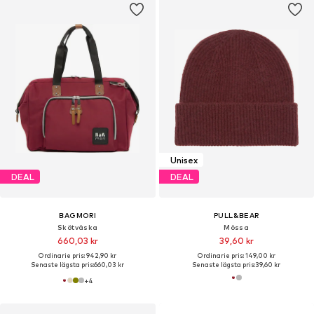
Unisex
DEAL
DEAL
BAGMORI
PULL&BEAR
Skötväska
Mössa
660,03 kr
39,60 kr
Ordinarie pris: 942,90 kr
Ordinarie pris: 149,00 kr
Senaste lägsta pris:
660,03 kr
Senaste lägsta pris:
39,60 kr
+
4