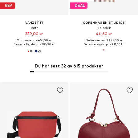
REA
DEAL
VANZETTI
COPENHAGEN STUDIOS
Bälte
Halsduk
359,00 kr
411,60 kr
Ordinarie pris: 455,00 kr
Ordinarie pris: 1 475,00 kr
Senaste lägsta pris:
286,30 kr
Senaste lägsta pris:
411,60 kr
+
3
Du har sett 32 av 615 produkter