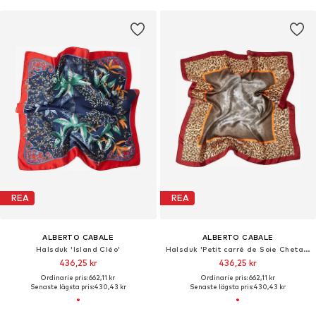
REA
REA
ALBERTO CABALE
ALBERTO CABALE
Halsduk 'Island Cléo'
Halsduk 'Petit carré de Soie Chetaah Cléo'
436,25 kr
436,25 kr
Ordinarie pris: 662,11 kr
Ordinarie pris: 662,11 kr
Senaste lägsta pris:
430,43 kr
Senaste lägsta pris:
430,43 kr