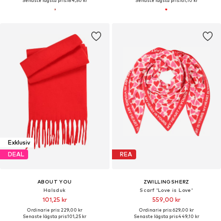
Senaste lägsta pris:
184,50 kr
Senaste lägsta pris:
161,10 kr
Exklusiv
DEAL
REA
ABOUT YOU
ZWILLINGSHERZ
Halsduk
Scarf 'Love is Love'
101,25 kr
559,00 kr
Ordinarie pris: 229,00 kr
Ordinarie pris: 629,00 kr
Senaste lägsta pris:
101,25 kr
Senaste lägsta pris:
449,10 kr