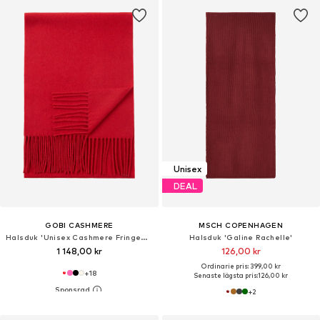
Unisex
DEAL
GOBI CASHMERE
MSCH COPENHAGEN
Halsduk 'Unisex Cashmere Fringed Scarf'
Halsduk 'Galine Rachelle'
1 148,00 kr
126,00 kr
Ordinarie pris: 399,00 kr
+
18
Senaste lägsta pris:
126,00 kr
+
2