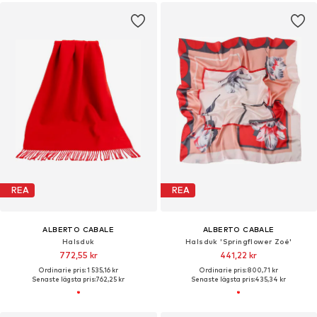
REA
REA
ALBERTO CABALE
ALBERTO CABALE
Halsduk
Halsduk 'Springflower Zoé'
772,55 kr
441,22 kr
Ordinarie pris: 1 535,16 kr
Ordinarie pris: 800,71 kr
Senaste lägsta pris:
762,25 kr
Senaste lägsta pris:
435,34 kr