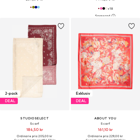
+
18
2-pack
Exklusiv
DEAL
DEAL
STUDIOSELECT
ABOUT YOU
Scarf
Scarf
184,50 kr
161,10 kr
Ordinarie pris: 205,00 kr
Ordinarie pris: 229,00 kr