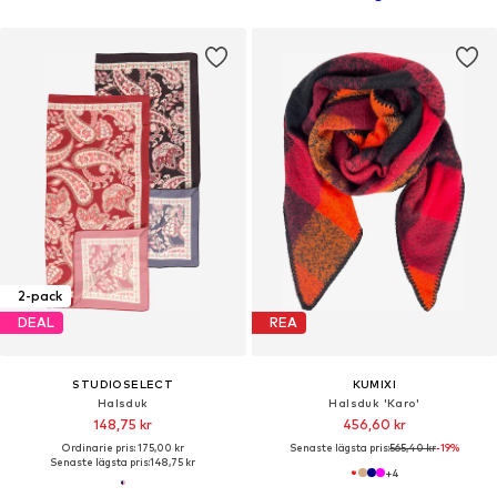
2-pack
DEAL
REA
STUDIOSELECT
KUMIXI
Halsduk
Halsduk 'Karo'
148,75 kr
456,60 kr
Ordinarie pris: 175,00 kr
Senaste lägsta pris:
565,40 kr
-19%
Senaste lägsta pris:
148,75 kr
+
4