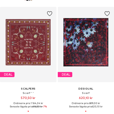
DEAL
DEAL
SCALPERS
DESIGUAL
Scarf ' '
Scarf
570,50 kr
620,10 kr
Ordinarie pris: 1 164,34 kr
Ordinarie pris: 689,00 kr
Senaste lägsta pris:
616,50 kr
-7%
Senaste lägsta pris:
620,10 kr