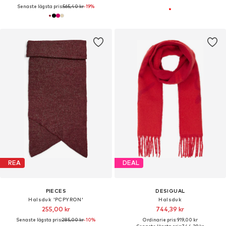
Senaste lägsta pris:
565,40 kr
-19%
REA
DEAL
PIECES
DESIGUAL
Halsduk 'PCPYRON'
Halsduk
255,00 kr
744,39 kr
Senaste lägsta pris:
285,00 kr
-10%
Ordinarie pris: 919,00 kr