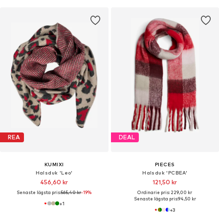
REA
DEAL
KUMIXI
PIECES
Halsduk 'Leo'
Halsduk 'PCBEA'
456,60 kr
121,50 kr
Senaste lägsta pris:
565,40 kr
-19%
Ordinarie pris: 229,00 kr
Senaste lägsta pris:
94,50 kr
+
1
+
3