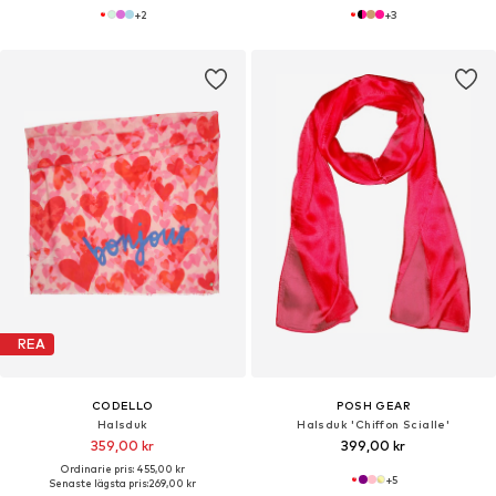
+
2
+
3
REA
CODELLO
POSH GEAR
Halsduk
Halsduk 'Chiffon Scialle'
359,00 kr
399,00 kr
Ordinarie pris: 455,00 kr
+
5
Senaste lägsta pris:
269,00 kr