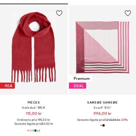
Premium
REA
DEAL
PIECES
SAMSØE SAMSØE
Halsduk 'BEA'
Scarf 'Elli'
115,00 kr
996,00 kr
Ordinarie pris: 195,00 kr
Senaste lägsta pris:
1 245,00 kr
-20%
Senaste lägsta pris:
80,50 kr
+
1