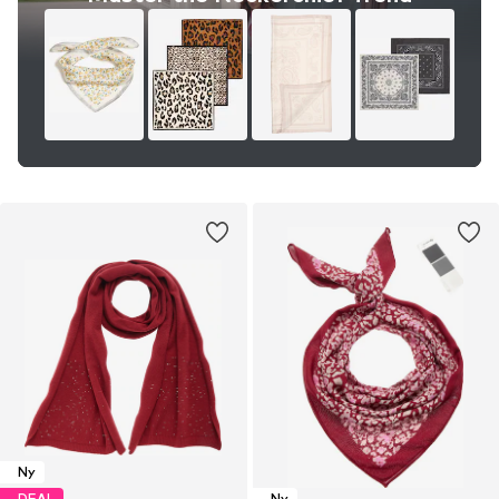
Ny
DEAL
Ny