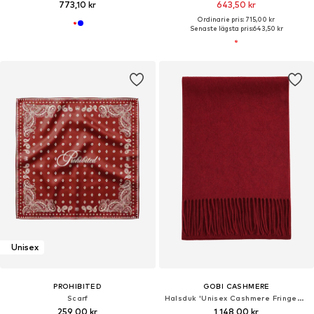
773,10 kr
643,50 kr
Ordinarie pris: 715,00 kr
Senaste lägsta pris:
643,50 kr
Unisex
PROHIBITED
GOBI CASHMERE
Scarf
Halsduk 'Unisex Cashmere Fringed Scarf'
259,00 kr
1 148,00 kr