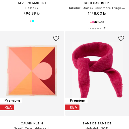
ALVIERO MARTINI
GOBI CASHMERE
Halsduk
Halsduk 'Unisex Cashmere Fringed Scarf'
496,99 kr
1 148,00 kr
+
18
Premium
Premium
REA
REA
CALVIN KLEIN
SAMSØE SAMSØE
Scarf 'Colour-blocked'
Halsduk 'NOR'