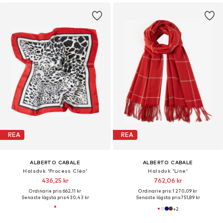
REA
REA
ALBERTO CABALE
ALBERTO CABALE
Halsduk 'Process Cléo'
Halsduk 'Line'
436,25 kr
762,06 kr
Ordinarie pris: 662,11 kr
Ordinarie pris: 1 270,09 kr
Senaste lägsta pris:
430,43 kr
Senaste lägsta pris:
751,89 kr
+
2