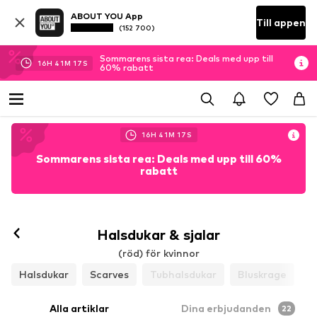
ABOUT YOU App
Till appen
(152 700)
Sommarens sista rea: Deals med upp till
16
H
41
M
15
S
60% rabatt
16
H
41
M
15
S
Sommarens sista rea: Deals med upp till 60%
rabatt
Halsdukar & sjalar
(röd) för kvinnor
Halsdukar
Scarves
Tubhalsdukar
Bluskrage
Alla artiklar
Dina erbjudanden
22