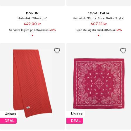
DONUM
19V69 ITALIA
Halsduk 'Blossom'
Halsduk 'Etole Soie Belts Style'
449,00 kr
607,33 kr
Senaste lägsta pris:
759,00 kr
-40%
Senaste lägsta pris:
1 385,95 kr
-56%
Unisex
Unisex
DEAL
DEAL