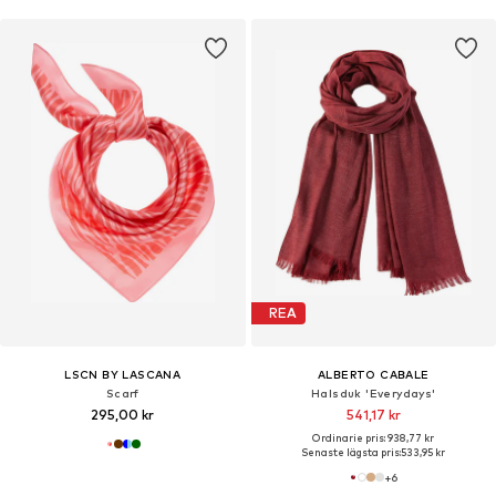
REA
LSCN BY LASCANA
ALBERTO CABALE
Scarf
Halsduk 'Everydays'
295,00 kr
541,17 kr
Ordinarie pris: 938,77 kr
Senaste lägsta pris:
533,95 kr
+
6