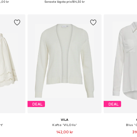
,00 kr
Senaste lägsta pris:
184,50 kr
korgen
Lägg till i varukorgen
Lägg till
DEAL
DEAL
VILA
rt'
Kofta 'VILOllo'
Blus 
142,00 kr
31