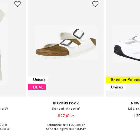
Unisex
Sneaker Relea
DEAL
Unisex
BIRKENSTOCK
NEW
xiaIW'
Sandal 'Arizona'
Låg sn
827,10 kr
1 3
+
30
,00 kr
Ordinarie pris: 1 025,00 kr
, 38, 40, 42
Tillgängliga storlekar: 35 SLIM
Tillgänglig 
,00 kr
Senaste lägsta pris:
781,15 kr
korgen
Lägg till i varukorgen
Lägg till