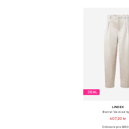
Lägg till i varu
DEAL
LINDEX
Barrel Veckad b
407,20 kr
Ordinarie pris: 569,0