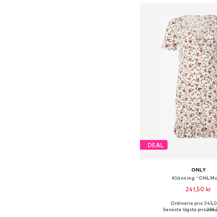
DEAL
ONLY
Klänning 'ONLMol
241,50 kr
+
1
Ordinarie pris: 345,
Tillgängliga storlekar: 34, 
Senaste lägsta pris:
259,