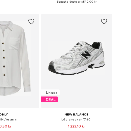
Senaste lägsta pris:
540,00 kr
 i varukorgen
Lägg till i varukorgen
Unisex
DEAL
ONLY
NEW BALANCE
'ONLYasmin'
Låg sneaker '740'
0,50 kr
1 223,10 kr