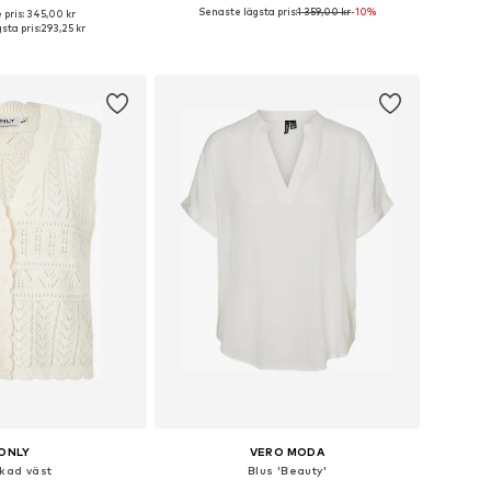
Senaste lägsta pris:
1 359,00 kr
+
1
-10%
 pris: 345,00 kr
torlekar: XS, S, M, L
Tillgänglig i många storlekar
sta pris:
293,25 kr
 i varukorgen
Lägg till i varukorgen
ONLY
VERO MODA
ckad väst
Blus 'Beauty'