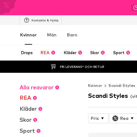
Kontakta & Hjälp
Kvinnor
Män
Barn
Drops
REA
Kläder
Skor
Sport
FRI LEVERANS* OCH RETUR
Kvinnor
Scandi Styles
Alla reavaror
Scandi Styles
(vi
REA
Kläder
Pris
Rea
Skor
Sport