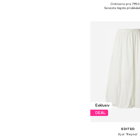
Ordinarie pris: 799,0
Tillgängliga storlekar: 34, 
Senaste lägsta pris:
543,1
Lägg till i varu
Exklusiv
DEAL
EDITED
Kjol 'Reyna'