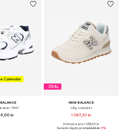
se Calendar
DEAL
 BALANCE
NEW BALANCE
eaker '530'
Låg sneaker
59,00 kr
1 087,20 kr
Ordinarie pris: 1 359,00 kr
i många storlekar
Tillgänglig i många storlekar
Senaste lägsta pris:
1 223,10 kr
-11%
 i varukorgen
Lägg till i varukorgen