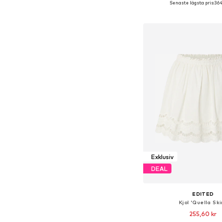
Senaste lägsta pris:
364
Lägg till i varu
Exklusiv
DEAL
EDITED
Kjol 'Quella Ski
255,60 kr