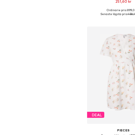
251,60 kr
Ordinarie pris: 899,0
Tillgängliga storlekar: 34
Senaste lägsta pris:
458,1
Lägg till i varu
DEAL
PIECES