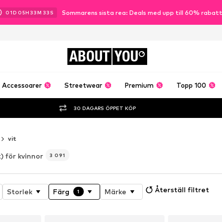
Sommarens sista rea: Deals med upp till 60% rabat
01
D
05
H
33
M
32
S
ABOUT
YOU
Accessoarer
Streetwear
Premium
Topp 100
30 DAGARS ÖPPET KÖP
vit
t) för kvinnor
3 091
Återställ filtret
Storlek
Färg
Märke
1