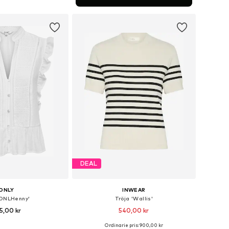
 i varukorgen
DEAL
ONLY
INWEAR
'ONLHenny'
Tröja 'Wallis'
5,00 kr
540,00 kr
Ordinarie pris: 900,00 kr
rlekar: XS, S, M, L, XL
Tillgängliga storlekar: S, M, L, XL, XXL