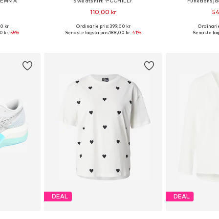
CEMMA'
Sweatshirt 'PCCHILLI'
Funktionsj
110,00 kr
54
0 kr
Ordinarie pris: 399,00 kr
Ordinarie
Tillgängliga storlekar: 34, 36, 38, 40, 42, 44
Tillgängliga storlekar: XS, S, M, L
Tillgänglig 
0 kr
-55%
Senaste lägsta pris:
188,00 kr
-41%
Senaste läg
korgen
Lägg till i varukorgen
Lägg till
DEAL
DEAL