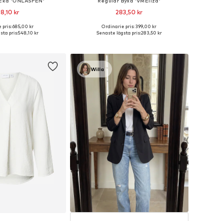
acka 'ONLASPEN'
Regular Byxa 'VMEliza'
8,10 kr
283,50 kr
 pris: 685,00 kr
Ordinarie pris: 399,00 kr
i många storlekar
Tillgängliga storlekar: 34, 36, 38, 40, 42
sta pris:
548,10 kr
Senaste lägsta pris:
283,50 kr
 i varukorgen
Lägg till i varukorgen
Willa