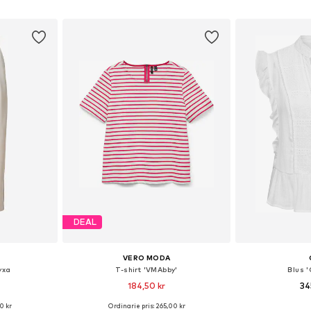
korgen
Lägg till i varukorgen
Lägg till
DEAL
VERO MODA
yxa
T-shirt 'VMAbby'
Blus 
184,50 kr
34
+
1
0 kr
Ordinarie pris: 265,00 kr
Tillgängliga storlekar: 36, 38, 40, 42, 44, 46
Tillgängliga storlekar: XS, S, M, L
Tillgängliga sto