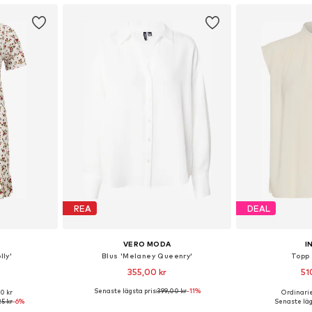
REA
DEAL
VERO MODA
I
ly'
Blus 'Melaney Queenry'
Topp 
355,00 kr
51
Senaste lägsta pris:
399,00 kr
+
6
-11%
00 kr
Ordinarie
36, 38, 40, 42
Tillgängliga storlekar: XS, S, M, L, XL
Tillgängliga sto
25 kr
-6%
Senaste lägs