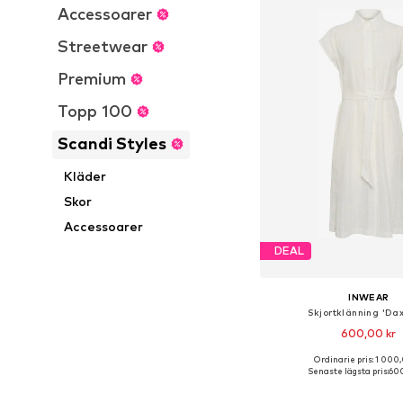
Accessoarer
Streetwear
Premium
Topp 100
Scandi Styles
Kläder
Skor
Accessoarer
DEAL
INWEAR
Skjortklänning 'Da
600,00 kr
Ordinarie pris: 1 000
Tillgängliga storlekar: 36
Senaste lägsta pris:
600
Lägg till i varu