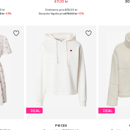
611,10 kr
30
0 kr
Ordinarie pris: 855,00 kr
, 36, 38, 40
Tillgänglig i många storlekar
Tillgängliga storle
5 kr
-45%
Senaste lägsta pris:
679,00 kr
-10%
korgen
Lägg till i varukorgen
Lägg till
DEAL
DEAL
PIECES