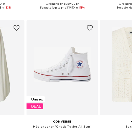
0 kr
Ordinarie pris: 399,00 kr
Ordinarie
36, 38, 40, 42
Tillgängliga storlekar: XS, S, M, XXL
Tillgängliga s
5 kr
-53%
Senaste lägsta pris:
319,50 kr
-55%
Senaste läg
korgen
Lägg till i varukorgen
Lägg till
Unisex
DEAL
CONVERSE
Hög sneaker 'Chuck Taylor All Star'
Sti