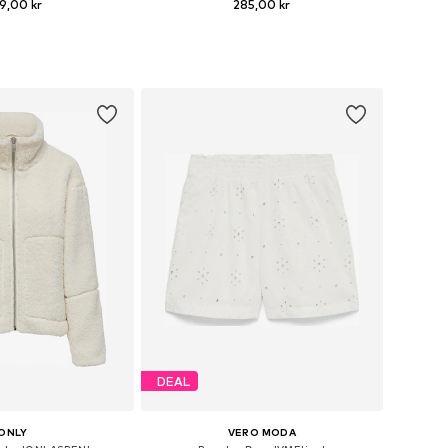
9,00 kr
285,00 kr
+
4
kar: XS, S, M, L, XL, XXL
Tillgängliga storlekar: XS, S, M, L, XL
 i varukorgen
Lägg till i varukorgen
DEAL
ONLY
VERO MODA