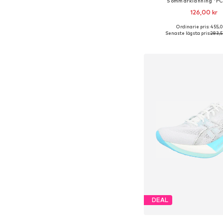
Sommarklänning 'P
126,00 kr
Ordinarie pris: 455,0
Senaste lägsta pris:
283,5
Lägg till i varu
DEAL