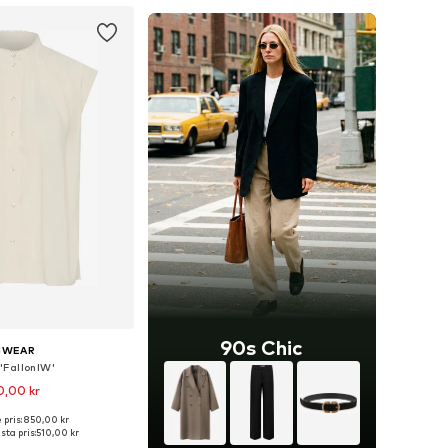
90s Chic
NWEAR
'FallonIW'
0,00 kr
 pris: 850,00 kr
rlekar: XS, S, M, L, XL
ta pris:
510,00 kr