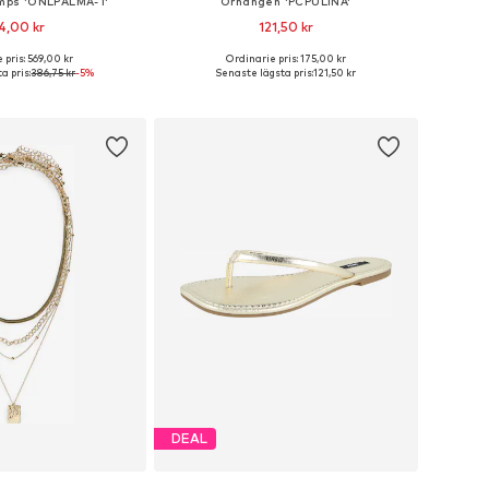
umps 'ONLPALMA-1'
Örhängen 'PCPULINA'
4,00 kr
121,50 kr
 pris: 569,00 kr
Ordinarie pris: 175,00 kr
ga storlekar: 37
Tillgängliga storlekar: One Size
a pris:
386,75 kr
-5%
Senaste lägsta pris:
121,50 kr
 i varukorgen
Lägg till i varukorgen
DEAL