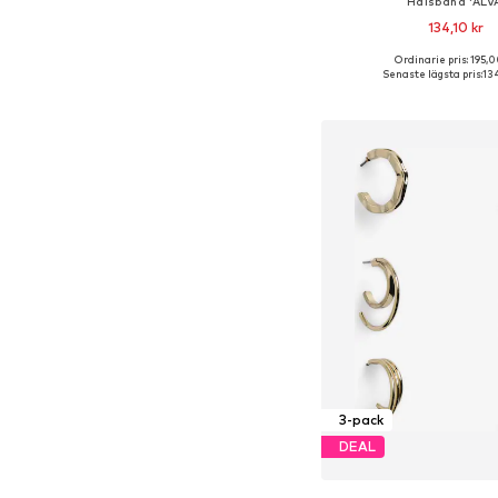
Halsband 'ALVA
134,10 kr
Ordinarie pris: 195,0
Tillgängliga storlekar:
Senaste lägsta pris:
134
Lägg till i varu
3-pack
DEAL