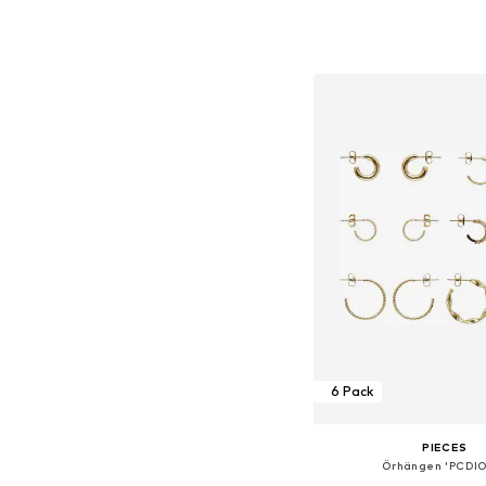
Tillgängliga storlekar:
Lägg till i varu
6 Pack
PIECES
Örhängen 'PCDI