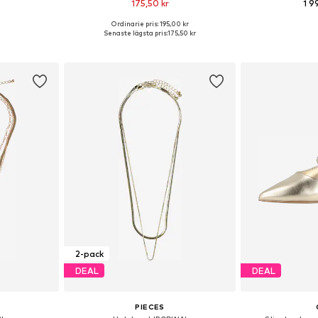
175,50 kr
1 9
Ordinarie pris: 195,00 kr
 One Size
Tillgängliga storlekar: One Size
Tillgängliga sto
Senaste lägsta pris:
175,50 kr
korgen
Lägg till i varukorgen
Lägg till
2-pack
DEAL
DEAL
PIECES