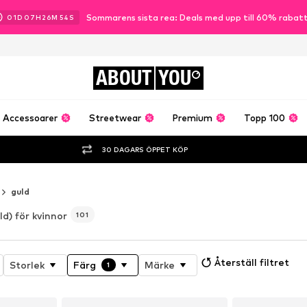
Sommarens sista rea: Deals med upp till 60% rabat
01
D
07
H
26
M
53
S
ABOUT
YOU
Accessoarer
Streetwear
Premium
Topp 100
30 DAGARS ÖPPET KÖP
guld
ld) för kvinnor
101
Återställ filtret
Storlek
Färg
Märke
1