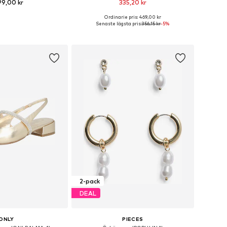
99,00 kr
335,20 kr
Ordinarie pris: 469,00 kr
rlekar: Einheitsgröße
Tillgängliga storlekar: One Size
Senaste lägsta pris:
356,15 kr
-5%
 i varukorgen
Lägg till i varukorgen
2-pack
DEAL
ONLY
PIECES