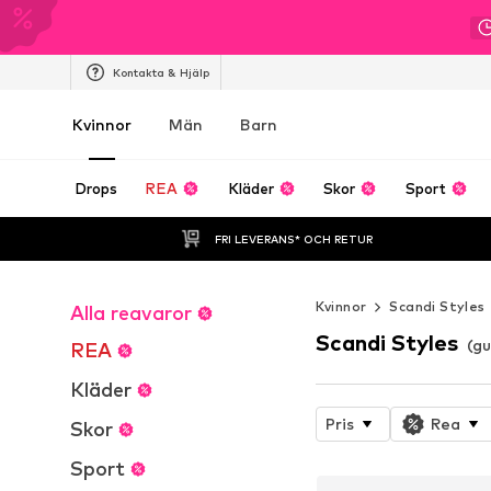
Kontakta & Hjälp
Kvinnor
Män
Barn
Drops
REA
Kläder
Skor
Sport
FRI LEVERANS* OCH RETUR
Kvinnor
Scandi Styles
Alla reavaror
Scandi Styles
(gu
REA
Kläder
Pris
Rea
Skor
Sport