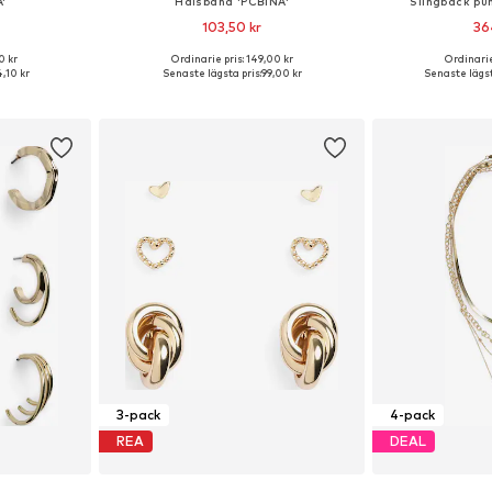
'
Halsband 'PCBINA'
Slingback p
103,50 kr
36
0 kr
Ordinarie pris: 149,00 kr
Ordinarie
 One Size
Tillgängliga storlekar: One Size
Tillgängli
,10 kr
Senaste lägsta pris:
99,00 kr
Senaste lägst
korgen
Lägg till i varukorgen
Lägg till
3-pack
4-pack
REA
DEAL