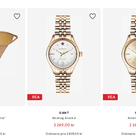
korgen
Lägg till i varukorgen
Lägg till
REA
REA
GANT
lia'
Analog klocka
Anal
2 269,00 kr
2 2
0 kr
Ordinarie pris: 2 839,00 kr
Ordinarie 
 S, M, L, XL
Tillgängliga storlekar: One Size
Tillgängliga 