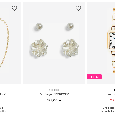
DEAL
PIECES
ANY'
Örhängen 'PCBETIN'
Anal
175,00 kr
2 2
0 kr
Ordinarie 
 One Size
Tillgängliga storlekar: One Size
Tillgängliga 
1,50 kr
Senaste lägs