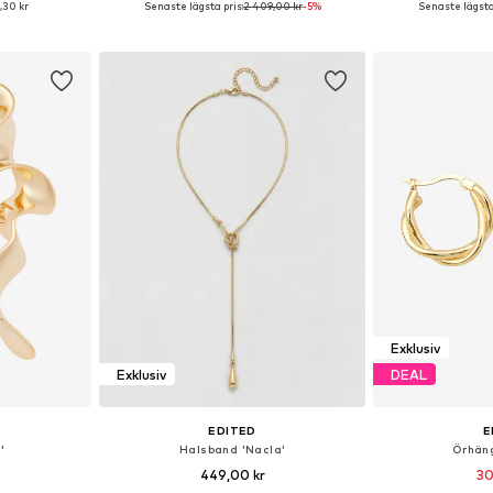
1,30 kr
Senaste lägsta pris:
2 409,00 kr
-5%
Senaste lägsta 
korgen
Lägg till i varukorgen
Lägg till
Exklusiv
Exklusiv
DEAL
EDITED
E
'
Halsband 'Nacla'
Örhän
449,00 kr
30