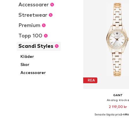
Accessoarer
Streetwear
Premium
Topp 100
Scandi Styles
Kläder
Skor
Accessoarer
REA
GANT
Analog klock
2 119,00 kr
Senaste lägsta pris:
2 499,
Tillgängliga storlekar:
Lägg till i varu