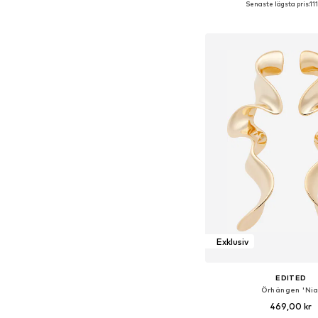
Senaste lägsta pris:
11
Lägg till i varu
Exklusiv
EDITED
Örhängen 'Nia
469,00 kr