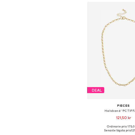
DEAL
PIECES
Halsband 'PCTIFF
121,50 kr
Ordinarie pris: 175,0
Tillgängliga storlekar:
Senaste lägsta pris:
12