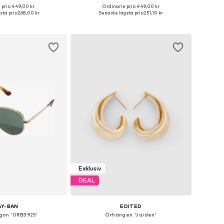
 pris: 449,00 kr
Ordinarie pris: 449,00 kr
storlekar: One Size
Tillgängliga storlekar: One Size
ta pris:
268,00 kr
Senaste lägsta pris:
251,10 kr
 i varukorgen
Lägg till i varukorgen
Exklusiv
DEAL
AY-BAN
EDITED
gon '0RB3925'
Örhängen 'Jaiden'