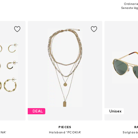
Ordinarie
 One Size
Tillgängliga storlekar: 1
Tillgängliga 
Senaste lägs
korgen
Lägg till i varukorgen
Lägg till
DEAL
Unisex
PIECES
R
ONA'
Halsband 'PCOKIA'
Solglasö