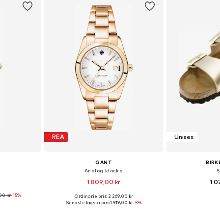
REA
Unisex
GANT
BIR
a
Analog klocka
S
1 809,00 kr
1 0
00 kr
-15%
Ordinarie pris: 2 269,00 kr
 One Size
Tillgängliga storlekar: One Size
Tillgänglig 
Senaste lägsta pris:
1 919,00 kr
-5%
korgen
Lägg till i varukorgen
Lägg till