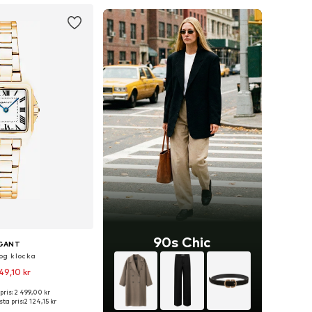
90s Chic
GANT
og klocka
49,10 kr
pris: 2 499,00 kr
storlekar: One Size
ta pris:
2 124,15 kr