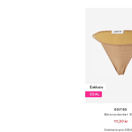
Lägg till i varu
Exklusiv
DEAL
EDITED
Bikiniunderdel 'E
111,30 kr
Ordinarie pris: 329,0
Tillgängliga storlekar: XS,