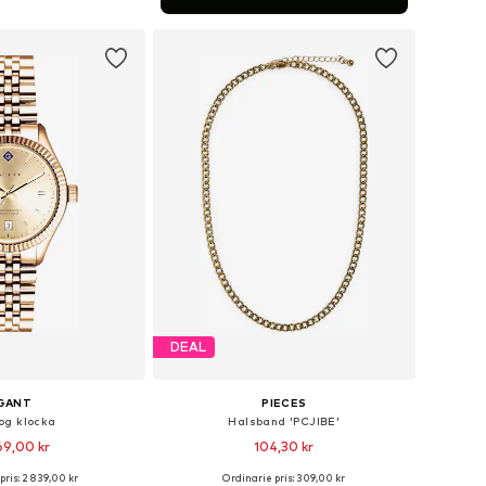
 i varukorgen
DEAL
GANT
PIECES
og klocka
Halsband 'PCJIBE'
69,00 kr
104,30 kr
pris: 2 839,00 kr
Ordinarie pris: 309,00 kr
storlekar: One Size
Tillgängliga storlekar: One Size