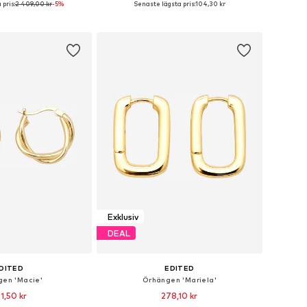
pris:
2 409,00 kr
-5%
Senaste lägsta pris:
104,30 kr
 i varukorgen
Lägg till i varukorgen
Exklusiv
DEAL
DITED
EDITED
gen 'Macie'
Örhängen 'Mariela'
1,50 kr
278,10 kr