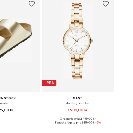
REA
KENSTOCK
GANT
andal
Analog klocka
25,00 kr
1 989,00 kr
+
30
Ordinarie pris: 2 499,00 kr
i många storlekar
Tillgängliga storlekar: One Size
Senaste lägsta pris:
2 119,00 kr
-6%
 i varukorgen
Lägg till i varukorgen