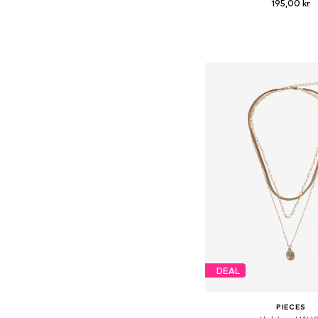
195,00 kr
Tillgängliga storlekar:
Lägg till i varu
DEAL
PIECES