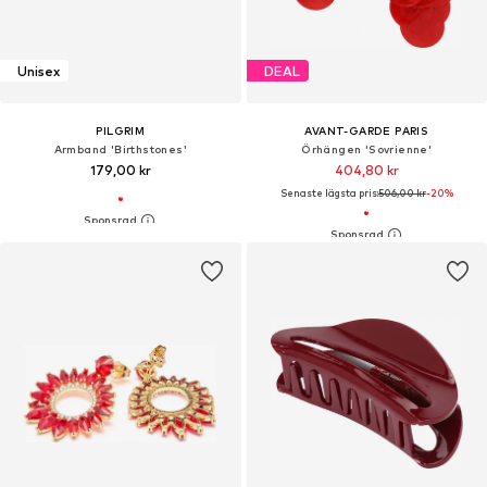
Unisex
DEAL
PILGRIM
AVANT-GARDE PARIS
Armband 'Birthstones'
Örhängen 'Sovrienne'
179,00 kr
404,80 kr
Senaste lägsta pris:
506,00 kr
-20%