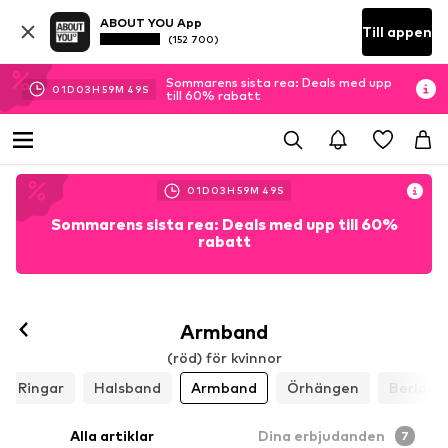
ABOUT YOU App
Till appen
(152 700)
Sommarens sista rea: Deals med upp
01
D
03
H
59
M
48
S
till 60% rabatt
01
D
03
H
59
M
48
S
Sommarens sista rea: Deals med upp till 60%
rabatt
Armband
(röd) för kvinnor
Ringar
Halsband
Armband
Örhängen
Berlock
Alla artiklar
Dina erbjudanden
7