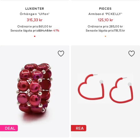
LUXENTER
PIECES
Örhängen 'Ulfan'
Armband 'PCKELLY'
315,33 kr
125,10 kr
Ordinarie pris: 861,00 kr
Ordinarie pris: 285,00 kr
Senaste lägsta pris:
534,45 kr
-41%
Senaste lägsta pris:
118,15 kr
DEAL
REA