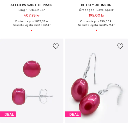
ATELIERS SAINT GERMAIN
BETSEY JOHNSON
Ring 'TUILERIES'
Örhängen 'Love Spell'
407,95 kr
195,00 kr
Ordinarie pris: 1 873,35 kr
Ordinarie pris: 390,00 kr
Senaste lägsta pris:
407,95 kr
Senaste lägsta pris:
165,75 kr
DEAL
DEAL