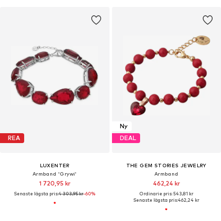
Ny
REA
DEAL
LUXENTER
THE GEM STORIES JEWELRY
Armband 'Grywi'
Armband
1 720,95 kr
462,24 kr
Senaste lägsta pris:
4 303,95 kr
-60%
Ordinarie pris: 543,81 kr
Senaste lägsta pris:
462,24 kr