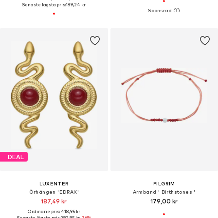
Senaste lägsta pris:
189,24 kr
DEAL
LUXENTER
PILGRIM
Örhängen 'EDRAK'
Armband ' Birthstones '
187,49 kr
179,00 kr
Ordinarie pris: 418,95 kr
Senaste lägsta pris:
292,95 kr
-36%