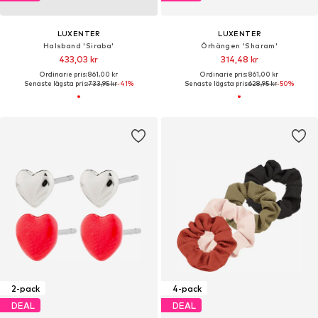
LUXENTER
LUXENTER
Halsband 'Siraba'
Örhängen 'Sharam'
433,03 kr
314,48 kr
Ordinarie pris: 861,00 kr
Ordinarie pris: 861,00 kr
Senaste lägsta pris:
733,95 kr
-41%
Senaste lägsta pris:
628,95 kr
-50%
2-pack
4-pack
DEAL
DEAL