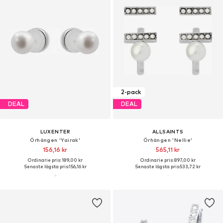
2-pack
DEAL
DEAL
LUXENTER
ALLSAINTS
Örhängen 'Yairak'
Örhängen 'Nellie'
156,16 kr
565,11 kr
Ordinarie pris: 189,00 kr
Ordinarie pris: 897,00 kr
Senaste lägsta pris:
156,16 kr
Senaste lägsta pris:
533,72 kr