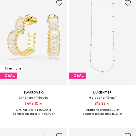
Premium
DEAL
DEAL
SWAROVSKI
LUXENTER
Örhängen 'Matrix'
Halsband 'Xyaz'
1 493,10 kr
315,33 kr
Ordinarie pris: 1 659,00 kr
Ordinarie pris: 861,00 kr
Senaste lägsta pris:
1 493,10 kr
Senaste lägsta pris:
315,33 kr