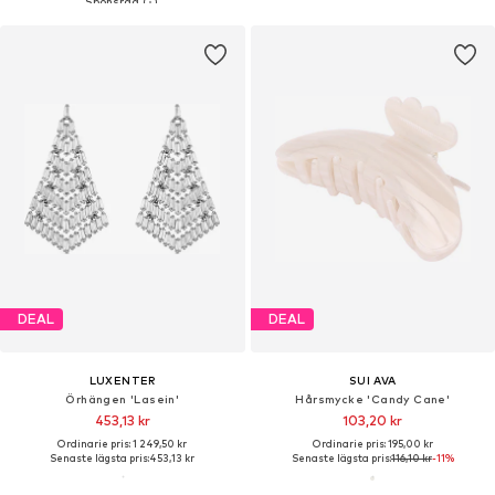
DEAL
DEAL
LUXENTER
SUI AVA
Örhängen 'Lasein'
Hårsmycke 'Candy Cane'
453,13 kr
103,20 kr
Ordinarie pris: 1 249,50 kr
Ordinarie pris: 195,00 kr
Senaste lägsta pris:
453,13 kr
Senaste lägsta pris:
116,10 kr
-11%