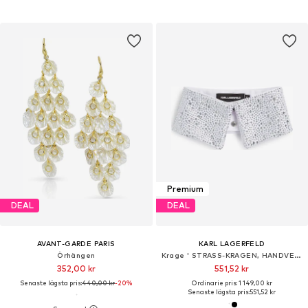
Premium
DEAL
DEAL
AVANT-GARDE PARIS
KARL LAGERFELD
Örhängen
Krage ' STRASS-KRAGEN, HANDVERLESEN VON HUN KIM '
352,00 kr
551,52 kr
Senaste lägsta pris:
440,00 kr
-20%
Ordinarie pris: 1 149,00 kr
Senaste lägsta pris:
551,52 kr