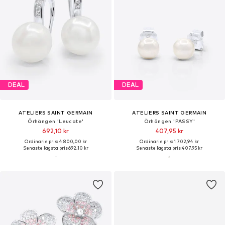
DEAL
DEAL
ATELIERS SAINT GERMAIN
ATELIERS SAINT GERMAIN
Örhängen 'Leucate'
Örhängen 'PASSY'
692,10 kr
407,95 kr
Ordinarie pris: 4 800,00 kr
Ordinarie pris: 1 702,94 kr
Senaste lägsta pris:
692,10 kr
Senaste lägsta pris:
407,95 kr