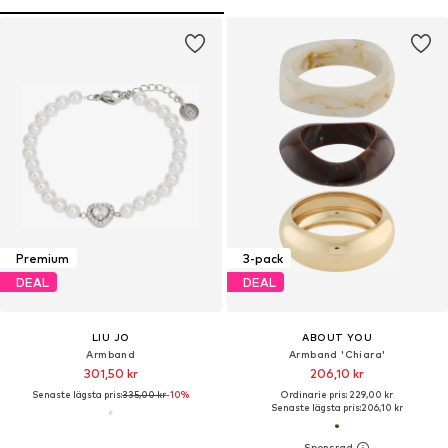
Premium
3-pack
DEAL
DEAL
LIU JO
ABOUT YOU
Armband
Armband 'Chiara'
301,50 kr
206,10 kr
Senaste lägsta pris:
335,00 kr
-10%
Ordinarie pris: 229,00 kr
Senaste lägsta pris:
206,10 kr