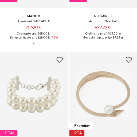
MANGO
ALLSAINTS
Armband 'MICAELA'
Armband 'Nellie'
206,10 kr
497,25 kr
Ordinarie pris: 265,00 kr
Ordinarie pris: 1 105,00 kr
Senaste lägsta pris:
229,00 kr
-10%
Senaste lägsta pris:
497,25 kr
Premium
DEAL
REA