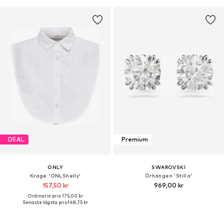
DEAL
Premium
ONLY
SWAROVSKI
Krage 'ONLShelly'
Örhängen 'Stilla'
157,50 kr
969,00 kr
Ordinarie pris: 175,00 kr
Senaste lägsta pris:
148,75 kr