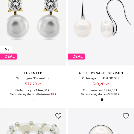
Ny
DEAL
DEAL
LUXENTER
ATELIERS SAINT GERMAIN
Örhängen 'Essential'
Örhängen 'LAVANDOU'
572,23 kr
510,20 kr
Ordinarie pris: 1 144,50 kr
Ordinarie pris: 3 747,83 kr
Senaste lägsta pris:
922,95 kr
-38%
Senaste lägsta pris:
510,20 kr