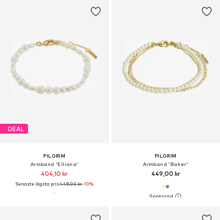
DEAL
PILGRIM
PILGRIM
Armband 'Elliana'
Armband 'Baker'
404,10 kr
449,00 kr
Senaste lägsta pris:
449,00 kr
-10%