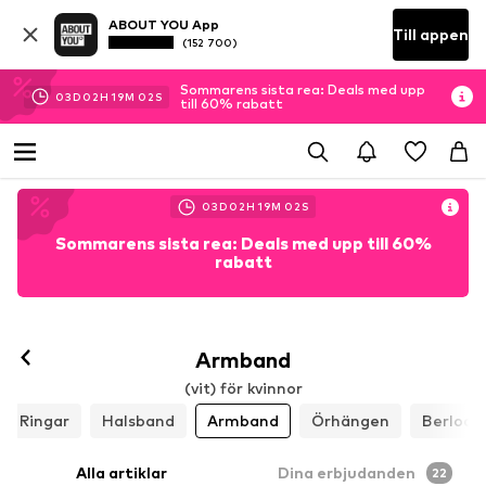
ABOUT YOU App
Till appen
(152 700)
Sommarens sista rea: Deals med upp
03
D
02
H
19
M
00
S
till 60% rabatt
03
D
02
H
19
M
00
S
Sommarens sista rea: Deals med upp till 60%
rabatt
Armband
(vit) för kvinnor
Ringar
Halsband
Armband
Örhängen
Berlock
Alla artiklar
Dina erbjudanden
22