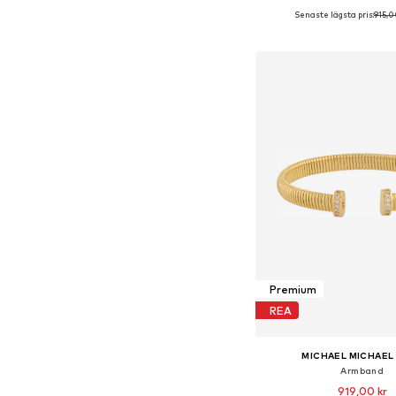
Senaste lägsta pris:
915,0
Tillgängliga storlekar:
Lägg till i varu
Premium
REA
MICHAEL MICHAEL
Armband
919,00 kr