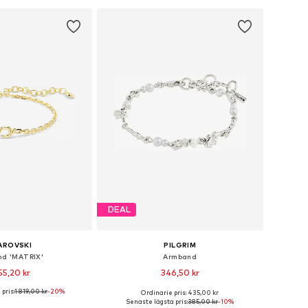
 i varukorgen
DEAL
AROVSKI
PILGRIM
d 'MATRIX'
Armband
55,20 kr
346,50 kr
pris:
1 819,00 kr
-20%
Ordinarie pris: 435,00 kr
storlekar: One Size
Tillgängliga storlekar: One Size
Senaste lägsta pris:
385,00 kr
-10%