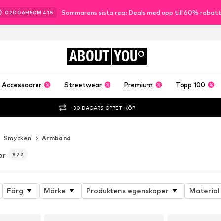
Sommarens sista rea: Deals med upp till 60% rabat
02
D
06
H
50
M
40
S
ABOUT
YOU
Accessoarer
Streetwear
Premium
Topp 100
30 DAGARS ÖPPET KÖP
Smycken
Armband
or
972
Färg
Märke
Produktens egenskaper
Material