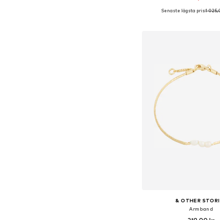
Senaste lägsta pris:
1 025,
Tillgängliga storlekar:
Lägg till i varu
& OTHER STOR
Armband