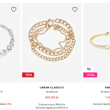
korgen
Lägg till i varukorgen
Lägg till
Ny
REA
DEAL
URBAN CLASSICS
SW
X'
Armband
Armban
169,00 kr
1 4
00 kr
-20%
Senaste lägsta 
Ordinarie pris: 199,00 kr
 One Size
Tillgängliga storlekar: S/M, L/XL
Tillgängliga 
Senaste lägsta pris:
129,00 kr