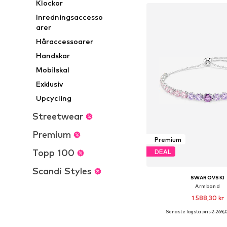
Klockor
Inredningsaccesso
arer
Håraccessoarer
Handskar
Mobilskal
Exklusiv
Upcycling
Streetwear
Premium
Premium
Topp 100
DEAL
Scandi Styles
SWAROVSKI
Armband
1 588,30 kr
Senaste lägsta pris:
2 269,
Tillgängliga storlekar: