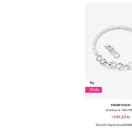
Lägg till i varu
Ny
DEAL
SWAROVSKI
Armband 'MATRI
1 639,20 kr
Senaste lägsta pris:
2 049,
Tillgängliga storlekar: