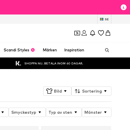
t
SE
Scandi Styles
Märken
Inspiration
SHOPPA NU. BETALA INOM 60 DAGAR.
Bild
Sortering
Smyckestyp
Typ av sten
Mönster