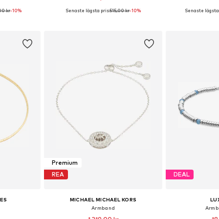
00 kr
-10%
Senaste lägsta pris:
515,00 kr
-10%
Senaste lägsta 
 One Size
Tillgängliga storlekar: One Size
Tillgängliga 
korgen
Lägg till i varukorgen
Lägg till
Premium
REA
DEAL
IES
MICHAEL MICHAEL KORS
LU
Armband
Armb