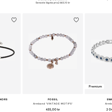
 One Size
Tillgängliga storlekar: One Size
Tillgängliga 
Senaste lägsta pris:
2 663,10 kr
korgen
Lägg till i varukorgen
Lägg till
Premium
 KORS
FOSSIL
SW
Armband 'VINTAGE MOTIFS'
Armb
455,00 kr
2 0