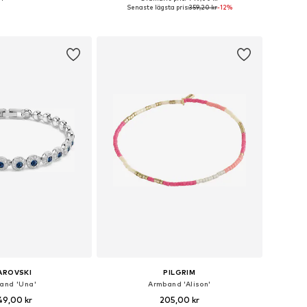
storlekar: One Size
Tillgängliga storlekar: One Size
Senaste lägsta pris:
359,20 kr
-12%
 i varukorgen
Lägg till i varukorgen
AROVSKI
PILGRIM
and 'Una'
Armband 'Alison'
49,00 kr
205,00 kr