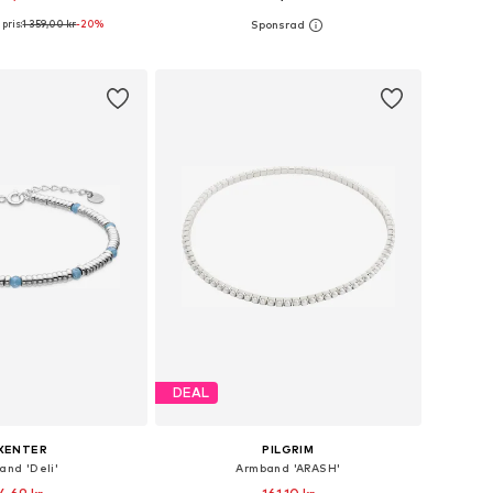
pris:
1 359,00 kr
-20%
storlekar: One Size
Tillgängliga storlekar: One Size
 i varukorgen
Lägg till i varukorgen
DEAL
XENTER
PILGRIM
and 'Deli'
Armband 'ARASH'