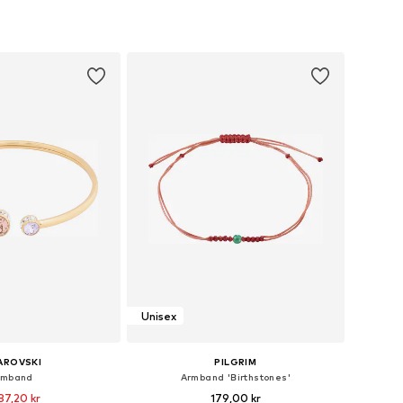
+
1
storlekar: One Size
Tillgängliga storlekar: One Size
 i varukorgen
Lägg till i varukorgen
Unisex
AROVSKI
PILGRIM
rmband
Armband 'Birthstones'
87,20 kr
179,00 kr