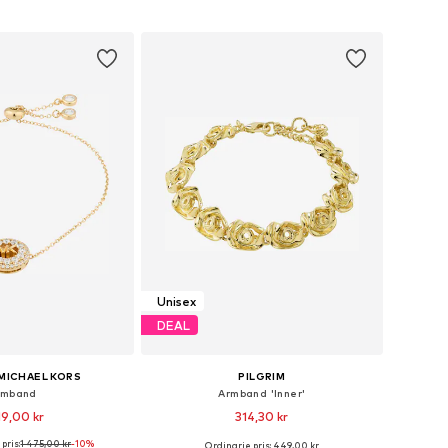
 i varukorgen
Lägg till i varukorgen
Unisex
DEAL
MICHAEL KORS
PILGRIM
rmband
Armband 'Inner'
19,00 kr
314,30 kr
pris:
1 475,00 kr
-10%
Ordinarie pris: 449,00 kr