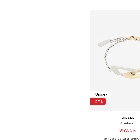
Lägg till i varu
Unisex
REA
DIESEL
Armband
819,00 kr
Senaste lägsta pris:
915,0