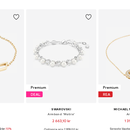
korgen
Lägg till i varukorgen
Lägg till
Premium
Premium
DEAL
REA
SWAROVSKI
MICHAEL 
Armband 'Matrix'
A
2 663,10 kr
1 3
0 kr
-10%
Senaste lägsta 
Ordinarie pris: 2 959,00 kr