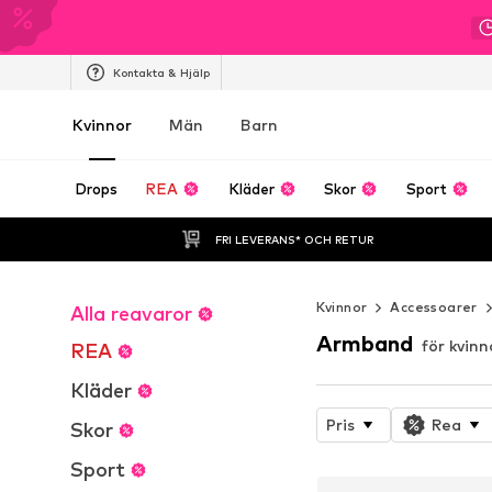
Kontakta & Hjälp
Kvinnor
Män
Barn
Drops
REA
Kläder
Skor
Sport
FRI LEVERANS* OCH RETUR
Kvinnor
Accessoarer
Alla reavaror
Armband
för kvinn
REA
Kläder
Pris
Rea
Skor
Sport