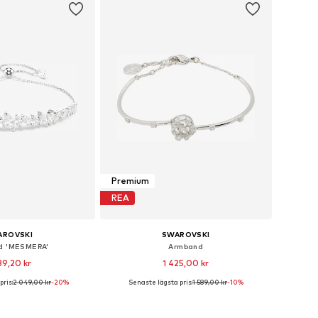
Premium
REA
AROVSKI
SWAROVSKI
d 'MESMERA'
Armband
39,20 kr
1 425,00 kr
ris:
2 049,00 kr
-20%
Senaste lägsta pris:
1 589,00 kr
-10%
storlekar: One Size
Tillgängliga storlekar: One Size
 i varukorgen
Lägg till i varukorgen