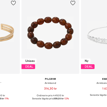
Unisex
Ny
DEAL
DEAL
PILGRIM
SW
'
Armband
Armban
314,30 kr
1 6
Senaste lägsta p
00 kr
Ordinarie pris: 449,00 kr
 One Size
Tillgängliga storlekar: One Size
Tillgängliga 
5 kr
-11%
Senaste lägsta pris:
359,20 kr
-12%
korgen
Lägg till i varukorgen
Lägg till