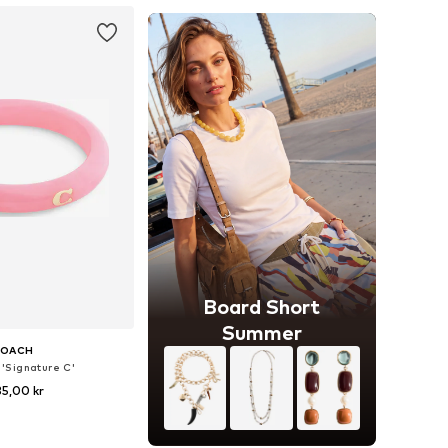
Board Short
Summer
OACH
'Signature C'
35,00 kr
storlekar: One Size