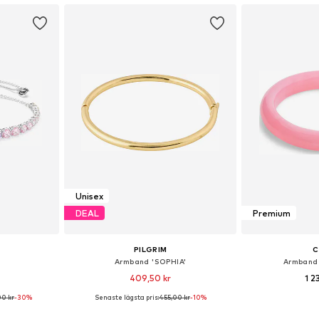
Unisex
DEAL
Premium
PILGRIM
C
Armband 'SOPHIA'
Armband 
409,50 kr
1 2
00 kr
-30%
Senaste lägsta pris:
455,00 kr
-10%
 One Size
Tillgängliga storlekar: One Size
Tillgängliga 