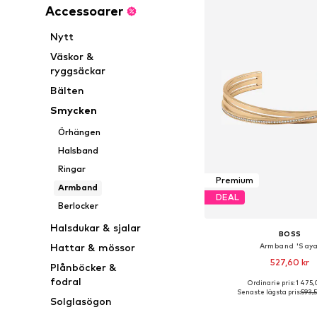
Accessoarer
Nytt
Väskor &
ryggsäckar
Bälten
Smycken
Örhängen
Halsband
Ringar
Premium
Armband
DEAL
Berlocker
Halsdukar & sjalar
BOSS
Armband 'Saya
Hattar & mössor
527,60 kr
Plånböcker &
fodral
Ordinarie pris: 1 475,
Tillgängliga storlekar:
Senaste lägsta pris:
593,5
Solglasögon
Lägg till i varu