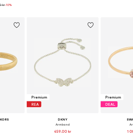
0 kr
-10%
 One Size
Tillgängliga storlekar: One Size
Tillgängliga 
korgen
Lägg till i varukorgen
Lägg till
Premium
Premium
REA
DEAL
 KORS
DKNY
SW
Armband
A
459,00 kr
1 0