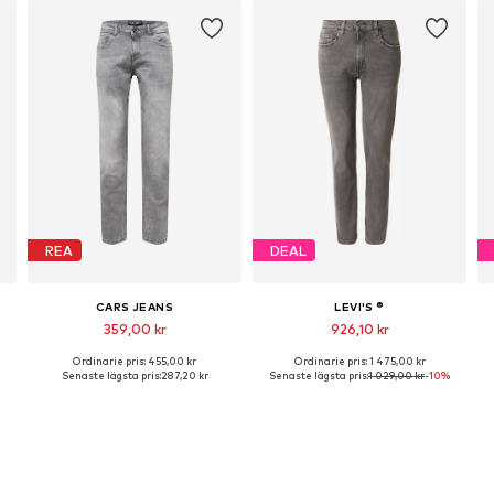
REA
DEAL
CARS JEANS
LEVI'S ®
359,00 kr
926,10 kr
Ordinarie pris: 455,00 kr
Ordinarie pris: 1 475,00 kr
Tillgänglig i många storlekar
Tillgängliga storlekar: 30 x 32, 31 x 32, 32 x 34, 33 x 34, 36 x 32
Senaste lägsta pris:
287,20 kr
Senaste lägsta pris:
1 029,00 kr
-10%
Lägg till i varukorgen
Lägg till i varukorgen