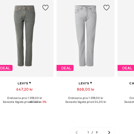
DEAL
DEAL
DEAL
LEVI'S ®
LEVI'S ®
CA
647,20 kr
868,00 kr
Ordinarie pris: 1 359,00 kr
Ordinarie pris: 1 359,00 kr
Ord
Tillgänglig i många storlekar
Tillgänglig i många storlekar
Tillgä
Senaste lägsta pris:
687,65 kr
-5%
Senaste lägsta pris:
434,00 kr
Senaste
Lägg till i varukorgen
Lägg till i varukorgen
Lägg
1
/
9