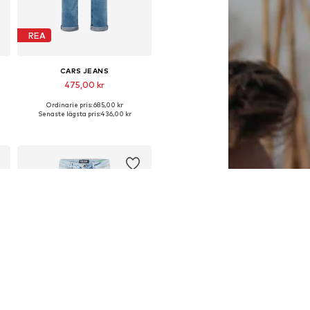
REA
CARS JEANS
475,00 kr
Ordinarie pris: 685,00 kr
Tillgänglig i många storlekar
Senaste lägsta pris:
436,00 kr
Lägg till i varukorgen
REA