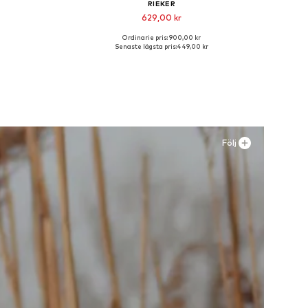
RIEKER
629,00 kr
Ordinarie pris: 900,00 kr
 L, XL
Tillgängliga storlekar: 40, 44
Senaste lägsta pris:
449,00 kr
n
Lägg till i varukorgen
Följ