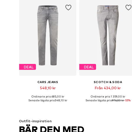
DEAL
DEAL
CARS JEANS
SCOTCH & SODA
548,10 kr
Från 434,00 kr
Ordinarie pris: 685,00 kr
Ordinarie pris: 1 359,00 kr
Tillgänglig i många storlekar
Tillgänglig i många storlekar
Senaste lägsta pris:
548,10 kr
Senaste lägsta pris:
976,50 kr
-55%
Lägg till i varukorgen
Lägg till i varukorgen
Outfit-inspiration
BÄR DEN MED