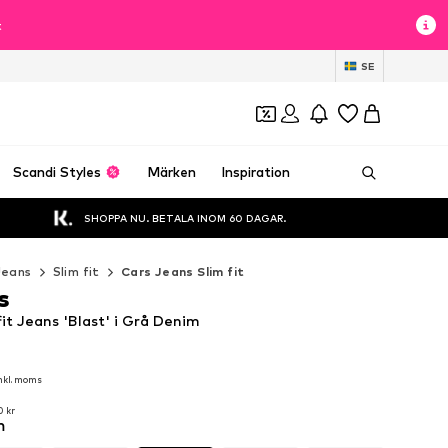
t
SE
Scandi Styles
Märken
Inspiration
SHOPPA NU. BETALA INOM 60 DAGAR.
Jeans
Slim fit
Cars Jeans Slim fit
s
it Jeans 'Blast' i Grå Denim
nkl. moms
nkl. moms
0 kr
m
0 kr