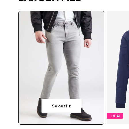
Se outfit
DEAL