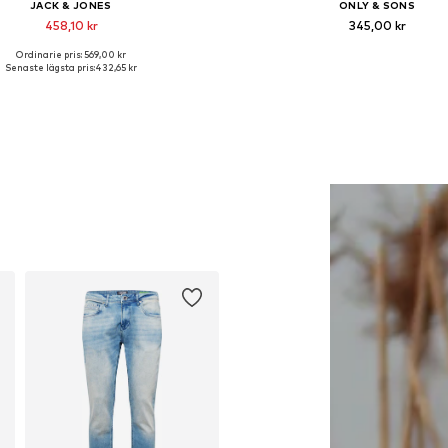
JACK & JONES
ONLY & SONS
458,10 kr
345,00 kr
Ordinarie pris: 569,00 kr
gliga storlekar: XS, S, M, L, XL, XXL
Tillgängliga storlekar: XS, S, M,
Senaste lägsta pris:
432,65 kr
Lägg till i varukorgen
Lägg till i varukorge