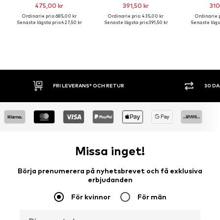
475,00 kr
391,50 kr
310
Ordinarie pris: 685,00 kr
Ordinarie pris: 435,00 kr
Ordinarie p
Senaste lägsta pris:
427,50 kr
Senaste lägsta pris:
391,50 kr
Senaste lägst
30 DAGARS ÖPPET KÖP
SHOPPA NU. 
Missa inget!
Börja prenumerera på nyhetsbrevet och få exklusiva
erbjudanden
För kvinnor
För män