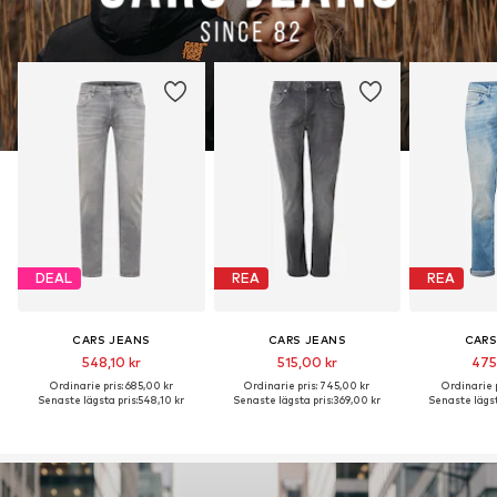
DEAL
REA
REA
CARS JEANS
CARS JEANS
CARS
548,10 kr
515,00 kr
475
Ordinarie pris: 685,00 kr
Ordinarie pris: 745,00 kr
Ordinarie p
Senaste lägsta pris:
548,10 kr
Senaste lägsta pris:
369,00 kr
Senaste lägst