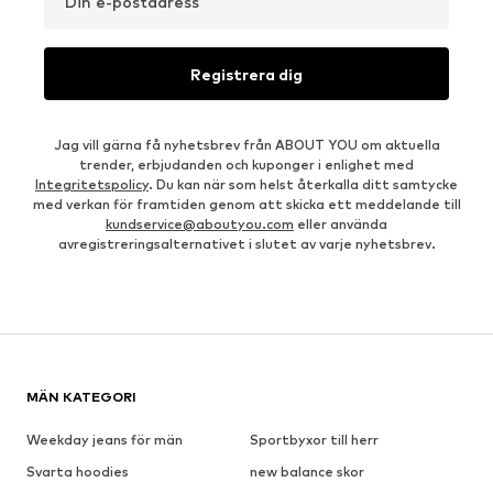
Din e-postadress
Registrera dig
Jag vill gärna få nyhetsbrev från ABOUT YOU om aktuella
trender, erbjudanden och kuponger i enlighet med
Integritetspolicy
. Du kan när som helst återkalla ditt samtycke
med verkan för framtiden genom att skicka ett meddelande till
kundservice@aboutyou.com
eller använda
avregistreringsalternativet i slutet av varje nyhetsbrev.
MÄN KATEGORI
Weekday jeans för män
Sportbyxor till herr
Svarta hoodies
new balance skor