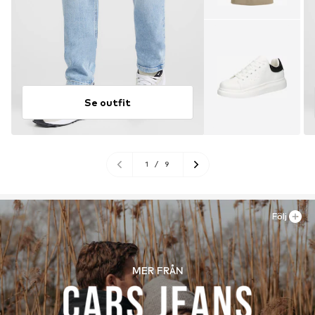
Se outfit
1
/
9
Följ
MER FRÅN