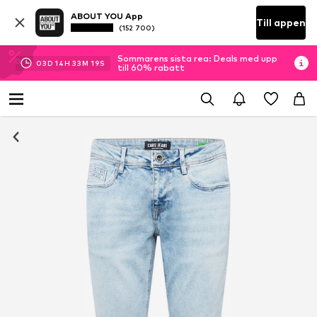
ABOUT YOU App
Till appen
(152 700)
Sommarens sista rea: Deals med upp
03
D
14
H
33
M
18
S
till 60% rabatt