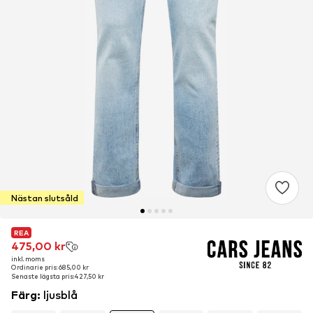
Nästan slutsåld
REA
REA
475,00 kr
475,00 kr
inkl. moms
inkl. moms
Ordinarie pris: 685,00 kr
Ordinarie pris: 685,00 kr
Senaste lägsta pris:
Senaste lägsta pris:
427,50 kr
427,50 kr
Färg
:
ljusblå