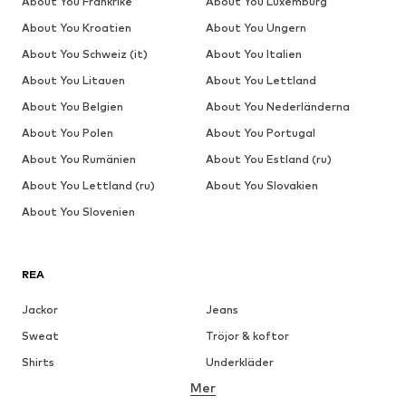
About You Frankrike
About You Luxemburg
About You Kroatien
About You Ungern
About You Schweiz (it)
About You Italien
About You Litauen
About You Lettland
About You Belgien
About You Nederländerna
About You Polen
About You Portugal
About You Rumänien
About You Estland (ru)
About You Lettland (ru)
About You Slovakien
About You Slovenien
REA
Jackor
Jeans
Sweat
Tröjor & koftor
Shirts
Underkläder
Mer
Byxor
Skjortor