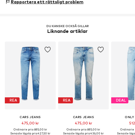
Rapportera ett rättsligt problem
Artikelnr.
CAJ0893001000001
DU KANSKE OCKSÅ GILLAR
Liknande artiklar
REA
REA
DEAL
CARS JEANS
CARS JEANS
ONLY
475,00 kr
475,00 kr
512
Ordinarie pris: 685,00 kr
Ordinarie pris: 685,00 kr
Ordinarie p
Senaste lägsta pris:
427,50 kr
Senaste lägsta pris:
436,00 kr
Senaste lägst