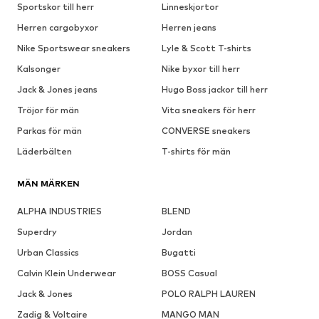
Sportskor till herr
Linneskjortor
Herren cargobyxor
Herren jeans
Nike Sportswear sneakers
Lyle & Scott T-shirts
Kalsonger
Nike byxor till herr
Jack & Jones jeans
Hugo Boss jackor till herr
Tröjor för män
Vita sneakers för herr
Parkas för män
CONVERSE sneakers
Läderbälten
T-shirts för män
MÄN MÄRKEN
ALPHA INDUSTRIES
BLEND
Superdry
Jordan
Urban Classics
Bugatti
Calvin Klein Underwear
BOSS Casual
Jack & Jones
POLO RALPH LAUREN
Zadig & Voltaire
MANGO MAN