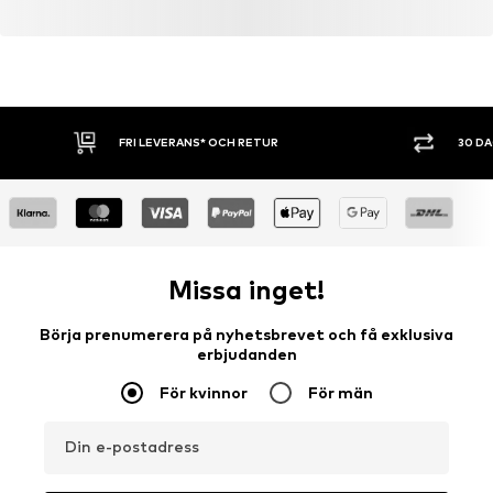
FRI LEVERANS* OCH RETUR
30 D
Missa inget!
Börja prenumerera på nyhetsbrevet och få exklusiva
erbjudanden
För kvinnor
För män
Din e-postadress