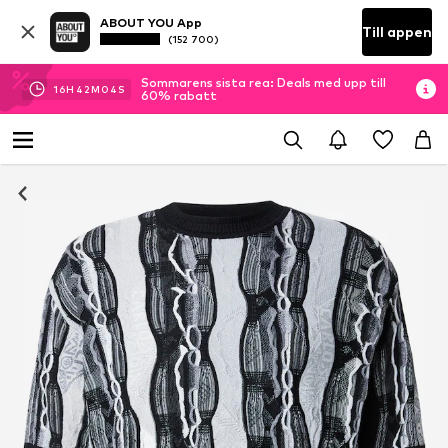
ABOUT YOU App
Till appen
(152 700)
Sommarens sista rea: Deals med upp till
16
H
42
M
03
S
60% rabatt