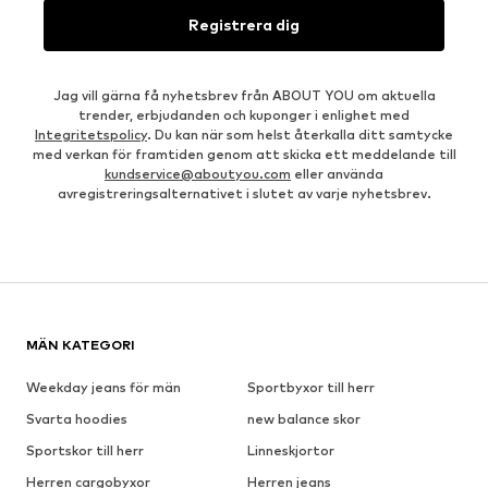
Registrera dig
Jag vill gärna få nyhetsbrev från ABOUT YOU om aktuella
trender, erbjudanden och kuponger i enlighet med
Integritetspolicy
. Du kan när som helst återkalla ditt samtycke
med verkan för framtiden genom att skicka ett meddelande till
kundservice@aboutyou.com
eller använda
avregistreringsalternativet i slutet av varje nyhetsbrev.
MÄN KATEGORI
Weekday jeans för män
Sportbyxor till herr
Svarta hoodies
new balance skor
Sportskor till herr
Linneskjortor
Herren cargobyxor
Herren jeans