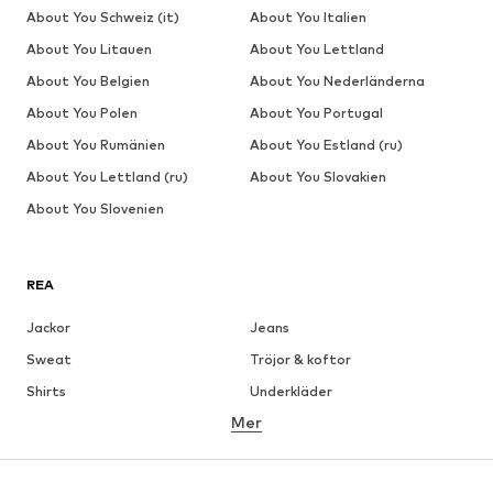
About You Schweiz (it)
About You Italien
About You Litauen
About You Lettland
About You Belgien
About You Nederländerna
About You Polen
About You Portugal
About You Rumänien
About You Estland (ru)
About You Lettland (ru)
About You Slovakien
About You Slovenien
REA
Jackor
Jeans
Sweat
Tröjor & koftor
Shirts
Underkläder
Mer
Byxor
Skjortor
Rockar
Kostymer & kavajer
Badkläder
Stora storlekar