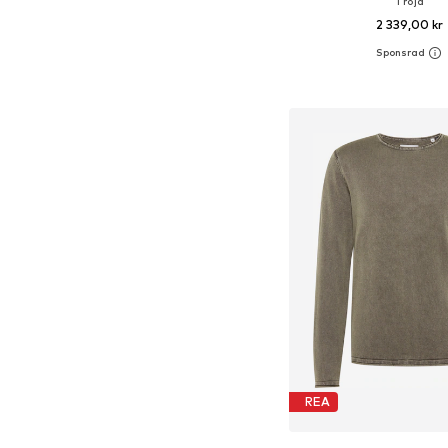
Tröja
2 339,00 kr
Tillgängliga storlekar: S, 
Lägg till i varu
REA