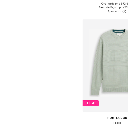
Ordinarie pris: 392,4
Tillgängliga storlekar: S
Senaste lägsta pris:
23
Lägg till i varu
DEAL
TOM TAILOR
Tröja