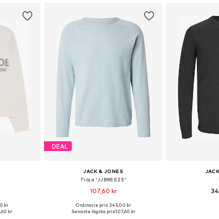
DEAL
JACK & JONES
JACK
Tröja 'JJBREEZE'
107,60 kr
34
0 kr
Ordinarie pris: 345,00 kr
 S, M, L
Tillgängliga storlekar: S, M, L
Tillgänglig 
1,60 kr
Senaste lägsta pris:
107,60 kr