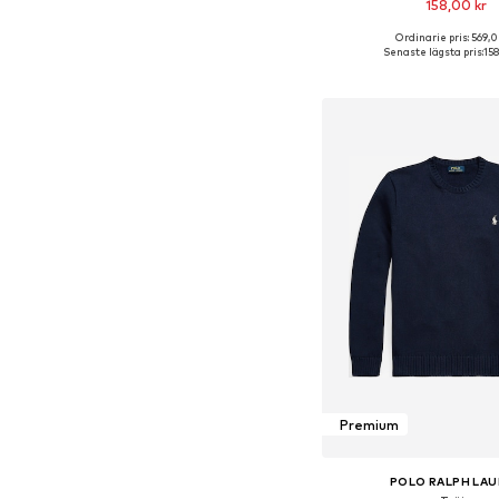
158,00 kr
Ordinarie pris: 569,0
Tillgängliga storlekar: M,
Senaste lägsta pris:
158
Lägg till i varu
Premium
POLO RALPH LA