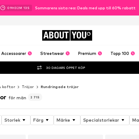
Sommarens sista rea: Deals med upp till 60% rabatt
09
H
32
M
11
S
ABOUT
YOU
Accessoarer
Streetwear
Premium
Topp 100
30 DAGARS ÖPPET KÖP
& koftor
Tröjor
Rundringade tröjor
or
för män
2 715
Storlek
Färg
Märke
Specialstorlekar
Ma