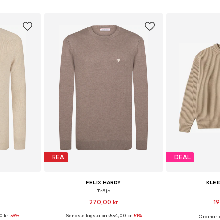
korgen
Lägg till i varukorgen
Lägg till
REA
DEAL
FELIX HARDY
KLEI
Tröja
270,00 kr
19
0 kr
-59%
Senaste lägsta pris:
554,00 kr
-51%
Ordinarie
 L, XL, XXL
Tillgängliga storlekar: M, L, XL, XXL
Tillgängliga storle