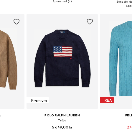
Senaste läg
korgen
Lägg till i varukorgen
Lägg till
Premium
REA
A
POLO RALPH LAUREN
FEL
Tröja
5 649,00 kr
27