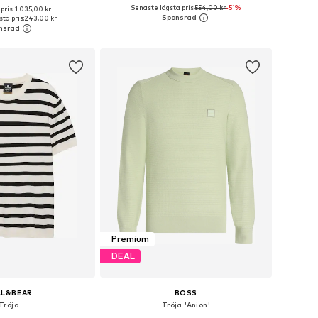
+
4
Senaste lägsta pris:
554,00 kr
-51%
pris: 1 035,00 kr
rlekar: M, L, XL, XXL
Tillgängliga storlekar: S, M, L, XL, XXL
ta pris:
243,00 kr
 i varukorgen
Lägg till i varukorgen
Premium
DEAL
LL&BEAR
BOSS
Tröja
Tröja 'Anion'