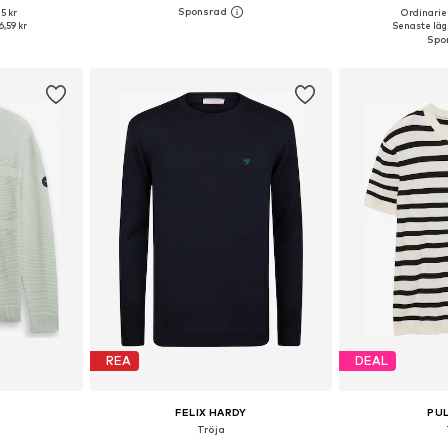
5 kr
Ordinarie 
, M, L, XL
Tillgängliga storlekar: XS, S, M, L, XL, XXL
Tillgängliga sto
6,59 kr
Senaste lägs
korgen
Lägg till i varukorgen
Lägg till
REA
DEAL
FELIX HARDY
PU
Tröja