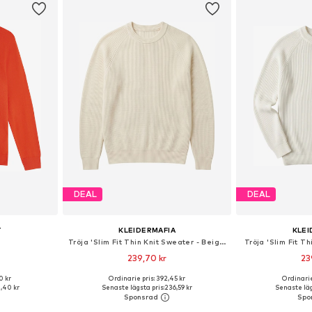
DEAL
DEAL
T
KLEIDERMAFIA
KLEI
Tröja 'Slim Fit Thin Knit Sweater - Beige'
Tröja 'Slim Fit Th
239,70 kr
23
0 kr
Ordinarie pris: 392,45 kr
Ordinarie
 S, M, L
Tillgängliga storlekar: S, M, L, XL
Tillgängliga s
,40 kr
Senaste lägsta pris:
236,59 kr
Senaste läg
korgen
Lägg till i varukorgen
Lägg till