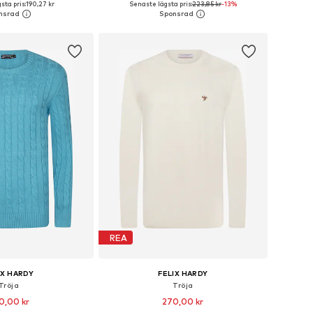
sta pris:
190,27 kr
Senaste lägsta pris:
223,85 kr
-13%
 i varukorgen
Lägg till i varukorgen
REA
IX HARDY
FELIX HARDY
Tröja
Tröja
0,00 kr
270,00 kr