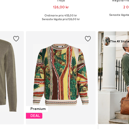
Tröja
Regular fi
126,00 kr
2 0
Senaste lägsta 
Ordinarie pris: 455,00 kr
M, L, XL, XXL
Tillgängliga storlekar: XS, S, M, L, XL
Tillgängliga stor
Senaste lägsta pris:
126,00 kr
korgen
Lägg till i varukorgen
Lägg till
The AY Style
Premium
DEAL