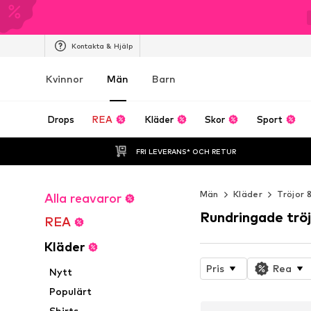
Kontakta & Hjälp
Kvinnor
Män
Barn
Drops
REA
Kläder
Skor
Sport
FRI LEVERANS* OCH RETUR
Män
Kläder
Tröjor 
Alla reavaror
Rundringade tröj
REA
Kläder
Pris
Rea
Nytt
Populärt
Shirts