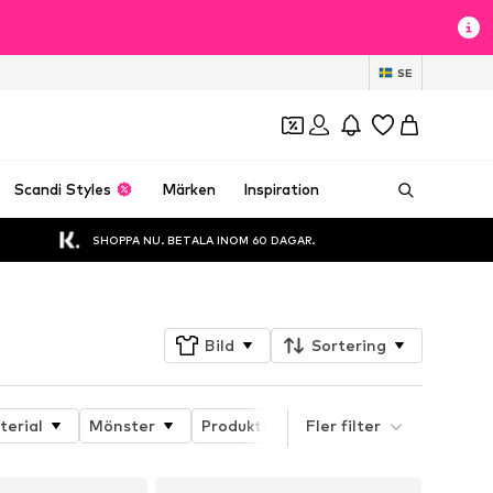
SE
Scandi Styles
Märken
Inspiration
SHOPPA NU. BETALA INOM 60 DAGAR.
Bild
Sortering
terial
Mönster
Produktens egenskaper
Fler filter
Stil