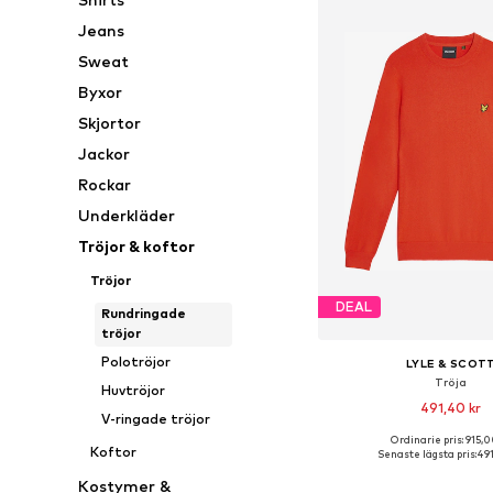
Jeans
Sweat
Byxor
Skjortor
Jackor
Rockar
Underkläder
Tröjor & koftor
Tröjor
DEAL
Rundringade
tröjor
Polotröjor
LYLE & SCOT
Tröja
Huvtröjor
491,40 kr
V-ringade tröjor
+
2
Ordinarie pris: 915,0
Tillgängliga storlekar:
Koftor
Senaste lägsta pris:
491
Lägg till i varu
Kostymer &