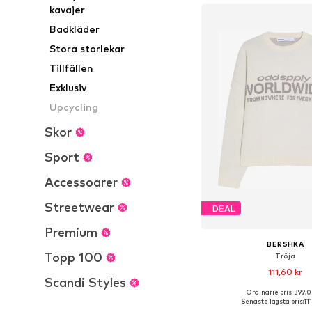
kavajer
Badkläder
Stora storlekar
Tillfällen
Exklusiv
Upcycling
Skor
Sport
Accessoarer
Streetwear
DEAL
Premium
BERSHKA
Topp 100
Tröja
111,60 kr
Scandi Styles
Ordinarie pris: 399,0
Tillgängliga storlekar:
Senaste lägsta pris:
11