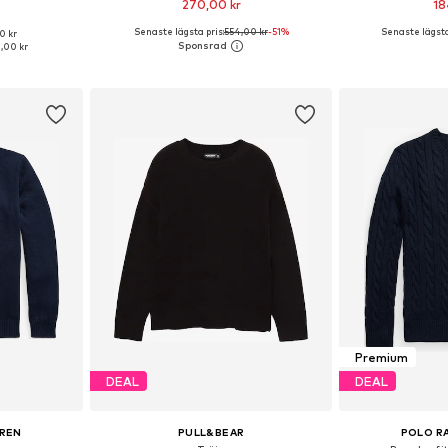
270,00 kr
18
Senaste lägsta pris:
554,00 kr
-51%
Senaste lägsta
0 kr
 L, XL, XXL
Tillgängliga storlekar: M, L, XL, XXL
Tillgängliga sto
,00 kr
korgen
Lägg till i varukorgen
Lägg till
Premium
DEAL
DEAL
UREN
PULL&BEAR
POLO R