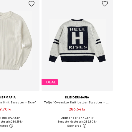
DEAL
DERMAFIA
KLEIDERMAFIA
in Knit Sweater - Ecru'
Tröja 'Oversize Knit Letter Sweater - Navy Blue'
9,70 kr
286,64 kr
 pris: 392,45 kr
Ordinarie pris: 447,67 kr
torlekar: S, M, L, XL
Tillgängliga storlekar: S, M, L, XL
sta pris:
236,59 kr
Senaste lägsta pris:
282,90 kr
 i varukorgen
Lägg till i varukorgen