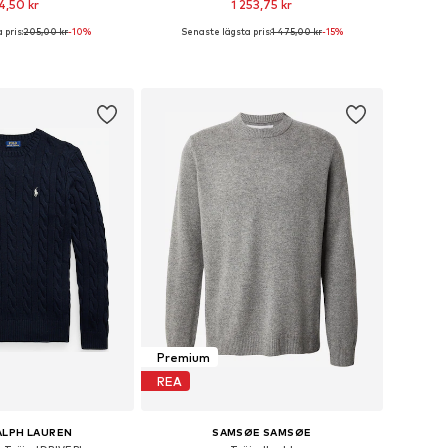
4,50 kr
1 253,75 kr
 pris:
205,00 kr
-10%
Senaste lägsta pris:
1 475,00 kr
-15%
rlekar: XS, S, M, L, XL
Tillgängliga storlekar: S, M, L, XL, XXL
 i varukorgen
Lägg till i varukorgen
Premium
REA
ALPH LAUREN
SAMSØE SAMSØE