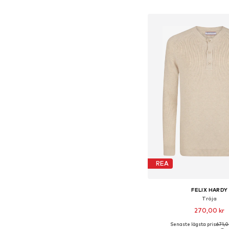
Lägg till i varu
REA
FELIX HARDY
Tröja
270,00 kr
Senaste lägsta pris:
671,0
Tillgängliga storlekar: M,