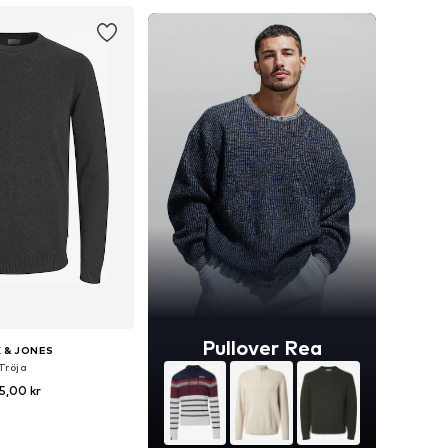
Pullover Rea
 & JONES
Tröja
5,00 kr
+
6
i många storlekar