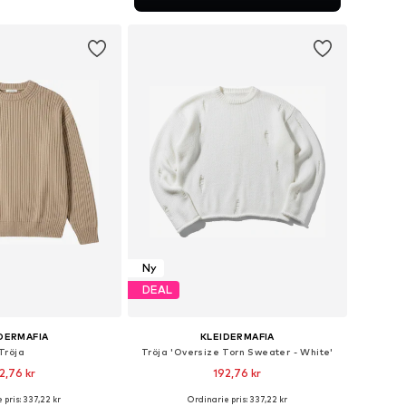
 i varukorgen
Ny
DEAL
DERMAFIA
KLEIDERMAFIA
Tröja
Tröja 'Oversize Torn Sweater - White'
2,76 kr
192,76 kr
 pris: 337,22 kr
Ordinarie pris: 337,22 kr
kar: XS, S, M, L, XL, XXL
Tillgängliga storlekar: S, M, L, XL