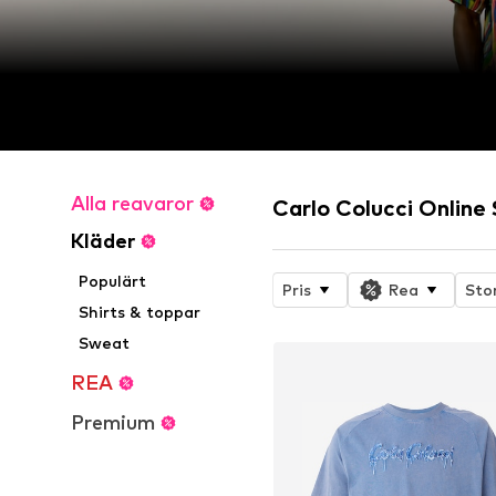
Alla reavaror
Carlo Colucci Online
Kläder
Populärt
Pris
Rea
Sto
Shirts & toppar
Sweat
REA
Premium