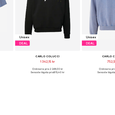
Unisex
Unisex
DEAL
DEAL
CARLO COLUCCI
CARLO 
1 342,15 kr
752,
Ordinarie pris: 2 269,00 kr
Ordinarie pris
Tillgängliga storlekar: M, L
Tillgängliga st
Senaste lägsta pris:
815,40 kr
Senaste lägsta 
n
Lägg till i varukorgen
Lägg till i