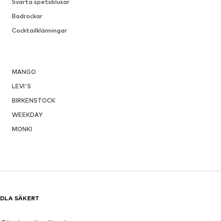
Svarta spetsblusar
Badrockar
Cocktailklänningar
MANGO
LEVI'S
BIRKENSTOCK
WEEKDAY
MONKI
DLA SÄKERT