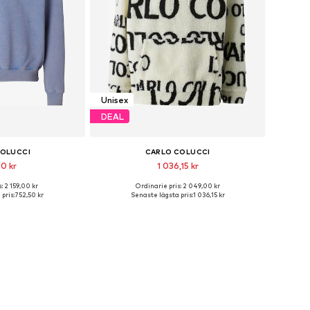
Unisex
DEAL
COLUCCI
CARLO COLUCCI
50 kr
1 036,15 kr
: 2 159,00 kr
Ordinarie pris: 2 049,00 kr
orlekar: L, XL
Tillgängliga storlekar: L
pris:
752,50 kr
Senaste lägsta pris:
1 036,15 kr
 varukorgen
Lägg till i varukorgen