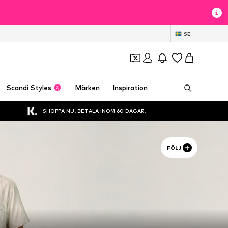
t
SE
Scandi Styles
Märken
Inspiration
SHOPPA NU. BETALA INOM 60 DAGAR.
FÖLJ