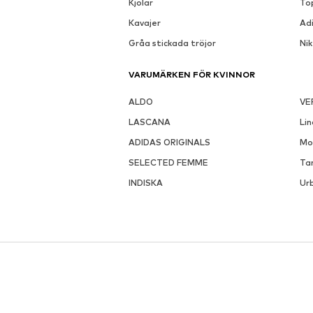
Kjolar
To
Kavajer
Ad
Gråa stickada tröjor
Ni
VARUMÄRKEN FÖR KVINNOR
ALDO
VE
LASCANA
Li
ADIDAS ORIGINALS
Mo
SELECTED FEMME
Ta
INDISKA
Urb