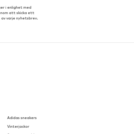
er i enlighet med
enom att skicka ett
 av varje nyhetsbrev.
Adidas sneakers
Vinterjackor