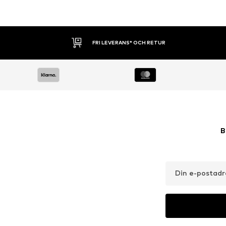
30 DAGARS ÖPPET KÖP
B
Din e-postadr