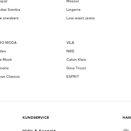
ppar
Mössor
idas Samba
Lingerie
ke sneakers
Low waist jeans
RO MODA
VILA
ndex
NIKE
s Mosh
Calvin Klein
maris
Gina Tricot
an Classics
ESPRIT
KUNDSERVICE
HAN
Hjälp & Kontakt