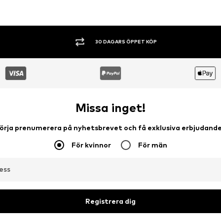
SHOPPA NU. BETALA INOM 60 DAGAR.
Missa inget!
örja prenumerera på nyhetsbrevet och få exklusiva erbjudand
För kvinnor
För män
ess
Registrera dig