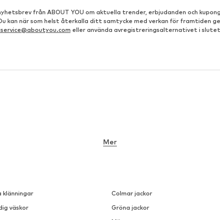
å nyhetsbrev från ABOUT YOU om aktuella trender, erbjudanden och kupong
 Du kan när som helst återkalla ditt samtycke med verkan för framtiden g
dservice@aboutyou.com
eller använda avregistreringsalternativet i slutet
Mer
a klänningar
Colmar jackor
dig väskor
Gröna jackor