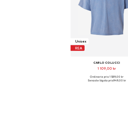
Unisex
REA
CARLO COLUCCI
1 109,00 kr
Ordinarie pris: 1 589,00 kr
Tillgängliga storlekar: M
Senaste lägsta pris:
949,00 kr
Lägg till i varukorge