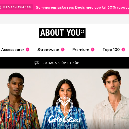
Sommarens sista rea: Deals med upp till 60% rabat
02
D
16
H
53
M
18
S
ABOUT
YOU
Accessoarer
Streetwear
Premium
Topp 100
30 DAGARS ÖPPET KÖP