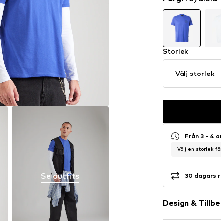
Storlek
Välj storlek
Från 3 - 4 
Välj en storlek f
Se outfits
30 dagars r
Design & Tillb