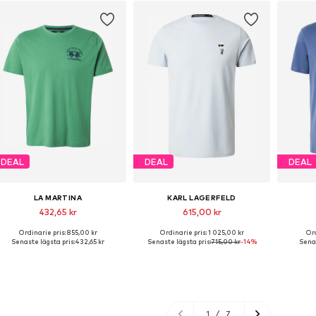
DEAL
DEAL
DEAL
LA MARTINA
KARL LAGERFELD
432,65 kr
615,00 kr
Ordinarie pris: 855,00 kr
Ordinarie pris: 1 025,00 kr
Ord
Tillgängliga storlekar: S, M, L, XL, XXL
Tillgängliga storlekar: S, M, L, XL, XXL
Tillgängl
Senaste lägsta pris:
432,65 kr
Senaste lägsta pris:
715,00 kr
-14%
Senas
Lägg till i varukorgen
Lägg till i varukorgen
Lägg
1
/
7