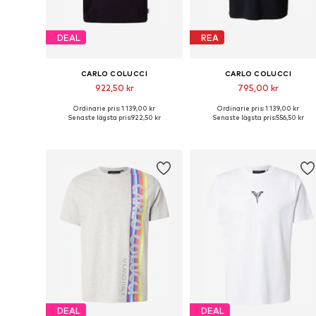
DEAL
REA
CARLO COLUCCI
CARLO COLUCCI
922,50 kr
795,00 kr
Ordinarie pris: 1 139,00 kr
Ordinarie pris: 1 139,00 kr
Tillgängliga storlekar: S, M, L, XL, XXL
Tillgängliga storlekar: S, M, L, X
Senaste lägsta pris:
922,50 kr
Senaste lägsta pris:
556,50 kr
Lägg till i varukorgen
Lägg till i varukorgen
DEAL
DEAL