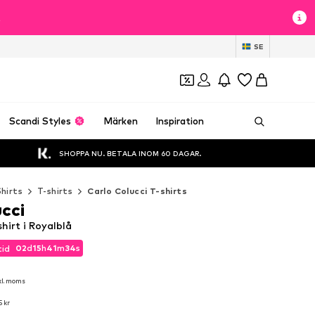
t
SE
Scandi Styles
Märken
Inspiration
SHOPPA NU. BETALA INOM 60 DAGAR.
Shirts
T-shirts
Carlo Colucci T-shirts
cci
hirt i Royalblå
02
d
15
h
41
m
32
s
tid
02
d
15
h
41
m
32
s
tid
kl. moms
kl. moms
 kr
 kr