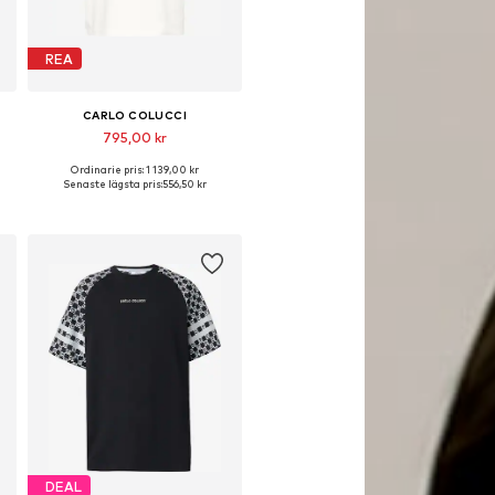
REA
CARLO COLUCCI
795,00 kr
Ordinarie pris: 1 139,00 kr
L
Tillgängliga storlekar: S, M, L, XL
Senaste lägsta pris:
556,50 kr
Lägg till i varukorgen
DEAL