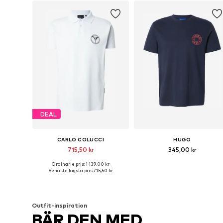
DEAL
CARLO COLUCCI
HUGO
715,50 kr
345,00 kr
Ordinarie pris: 1 139,00 kr
Tillgängliga storlekar: S, M, L
Tillgängliga storlekar: S, M, L, X
Senaste lägsta pris:
715,50 kr
Lägg till i varukorgen
Lägg till i varukorgen
Outfit-inspiration
BÄR DEN MED