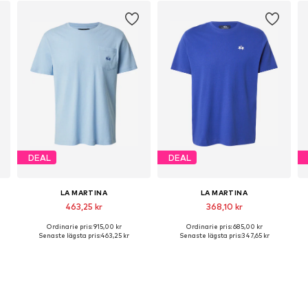
DEAL
DEAL
LA MARTINA
LA MARTINA
463,25 kr
368,10 kr
Ordinarie pris: 915,00 kr
Ordinarie pris: 685,00 kr
L
Tillgängliga storlekar: S, M, L, XL, XXL
Tillgängliga storlekar: S, M, L, XL, XXL
Senaste lägsta pris:
463,25 kr
Senaste lägsta pris:
347,65 kr
Lägg till i varukorgen
Lägg till i varukorgen