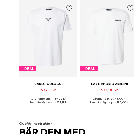
DEAL
DEAL
CARLO COLUCCI
EA7 EMPORIO ARMANI
577,15 kr
532,00 kr
Ordinarie pris: 1 139,00 kr
Ordinarie pris: 745,00 kr
Tillgängliga storlekar: S, M, L, XL
Tillgängliga stor
Senaste lägsta pris:
577,15 kr
Senaste lägsta pris:
532,00 kr
Lägg till i varukorgen
Lägg till i varukorgen
Outfit-inspiration
BÄR DEN MED