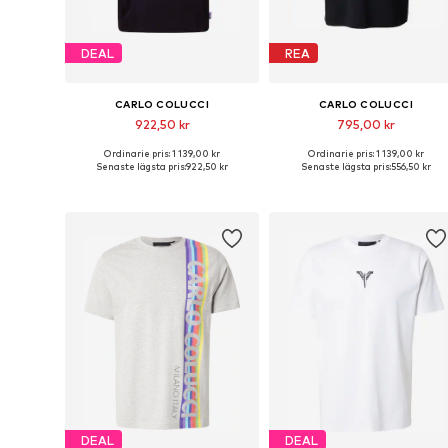
DEAL
REA
CARLO COLUCCI
CARLO COLUCCI
922,50 kr
795,00 kr
Ordinarie pris: 1 139,00 kr
Ordinarie pris: 1 139,00 kr
Tillgängliga storlekar: S, M, L, XL, XXL
Tillgängliga stor
Senaste lägsta pris:
922,50 kr
Senaste lägsta pris:
556,50 kr
Lägg till i varukorgen
Lägg till i varukorgen
DEAL
DEAL