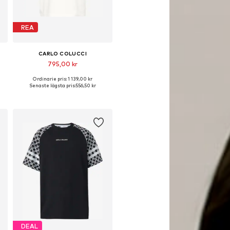
REA
CARLO COLUCCI
795,00 kr
Ordinarie pris: 1 139,00 kr
lekar: S, M, L, XL, XXL
Tillgängliga storlekar: S, M, L, XL
Senaste lägsta pris:
556,50 kr
Lägg till i varukorgen
DEAL