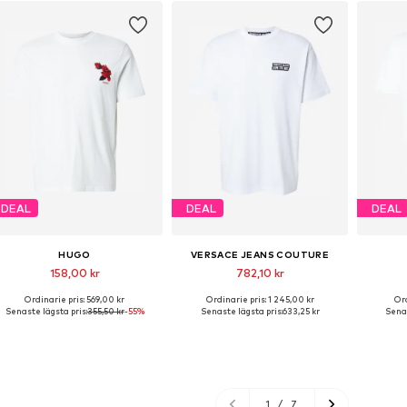
DEAL
DEAL
DEAL
HUGO
VERSACE JEANS COUTURE
158,00 kr
782,10 kr
Ordinarie pris: 569,00 kr
Ordinarie pris: 1 245,00 kr
Ord
Tillgängliga storlekar: L, XL, XXL
Tillgängliga storlekar: L, XL, XXL
Tillgängl
Senaste lägsta pris:
355,50 kr
-55%
Senaste lägsta pris:
633,25 kr
Senas
Lägg till i varukorgen
Lägg till i varukorgen
Lägg
1
/
7