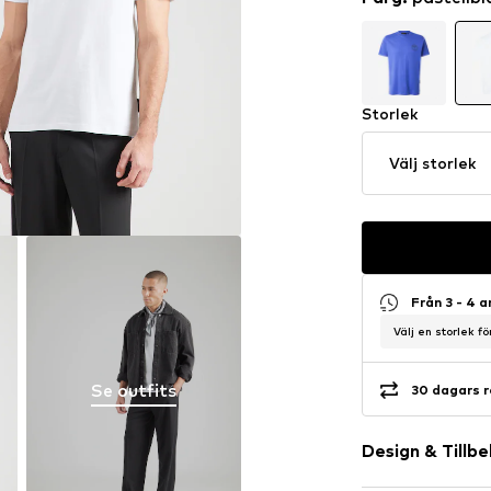
Storlek
Välj storlek
Från 3 - 4 
Välj en storlek f
Se outfits
30 dagars r
Design & Tillb