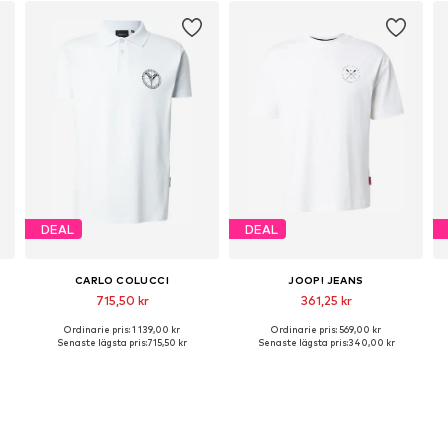
DEAL
DEAL
CARLO COLUCCI
JOOP! JEANS
715,50 kr
361,25 kr
Ordinarie pris: 1 139,00 kr
Ordinarie pris: 569,00 kr
lekar: S, M, L, XL, XXL
Tillgängliga storlekar: S, M, L
Tillgängliga storlekar: S, M, L, XL, XXL, XXXL
Senaste lägsta pris:
715,50 kr
Senaste lägsta pris:
340,00 kr
Lägg till i varukorgen
Lägg till i varukorgen