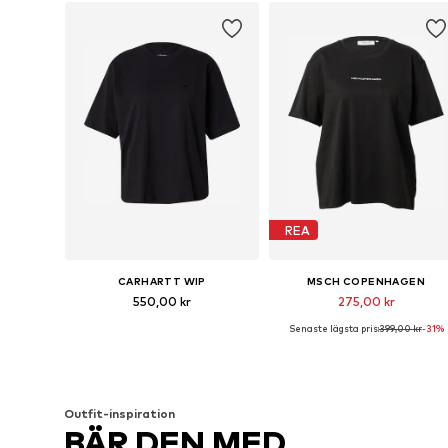
REA
CARHARTT WIP
MSCH COPENHAGEN
550,00 kr
275,00 kr
Senaste lägsta pris:
399,00 kr
-31%
Tillgängliga storlekar: XS, S, M, L
Tillgängliga storlekar: XS-S, S-M, M-L, L-XL
Lägg till i varukorgen
Lägg till i varukorgen
Outfit-inspiration
BÄR DEN MED