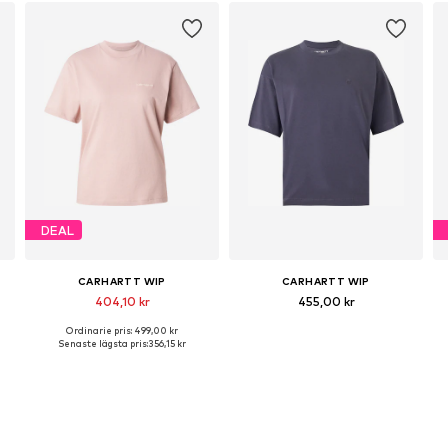
DEAL
CARHARTT WIP
CARHARTT WIP
404,10 kr
455,00 kr
Ordinarie pris: 499,00 kr
Tillgängliga storlekar: XS, S, M
Tillgängliga storlekar: XS, S, M, L
T
Senaste lägsta pris:
356,15 kr
Lägg till i varukorgen
Lägg till i varukorgen