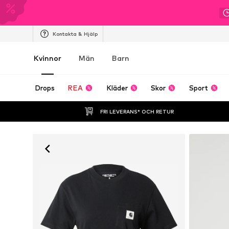
Kontakta & Hjälp
Kvinnor
Män
Barn
Drops
REA
Kläder
Skor
Sport
FRI LEVERANS* OCH RETUR