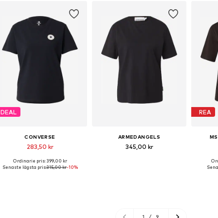
DEAL
REA
CONVERSE
ARMEDANGELS
MS
283,50 kr
345,00 kr
Ordinarie pris: 399,00 kr
Ord
illgängliga storlekar: XS, S, M, L
Tillgängliga storlekar: M, L, XL, XXL
Senaste lägsta pris:
315,00 kr
-10%
Senas
Lägg till i varukorgen
Lägg till i varukorgen
Lägg
1
/
9