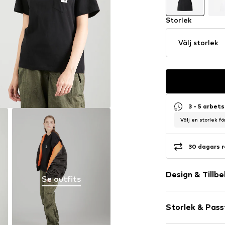
Storlek
Välj storlek
3 - 5 arbet
Välj en storlek f
30 dagars r
Design & Tillb
Se outfits
Neutrala färg
Storlek & Pas
Jersey
Rundringning