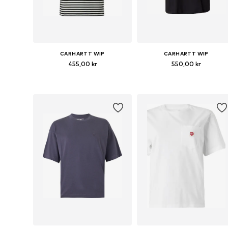
CARHARTT WIP
CARHARTT WIP
455,00 kr
550,00 kr
Tillgängliga storlekar: XS, S, M, L
Tillgängliga storlekar: XS, S, M,
Lägg till i varukorgen
Lägg till i varukorgen