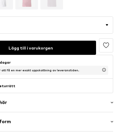
Lägg till i varukorgen
sdagar
ör att få en mer exakt uppskattning av leveranstiden.
eturrätt
ehör
er
sform