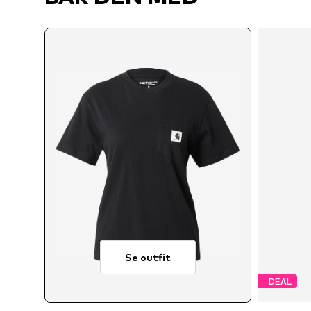
Se outfit
DEAL