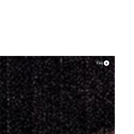
r
n
Följ