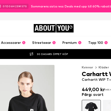
Sommarens sista rea: Deals med upp till 60% rabat
01
D
06
H
23
M
56
S
ABOUT
YOU
Accessoarer
Streetwear
Premium
Topp 100
30 DAGARS ÖPPET KÖP
Kvinnor
Kläder
Carhartt
Carhartt WIP T-s
449,00 kr
inkl.
449,00 kr
inkl.
Färg
:
svart