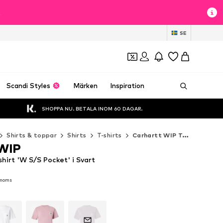
t
SE
Scandi Styles
Märken
Inspiration
SHOPPA NU. BETALA INOM 60 DAGAR.
Shirts & toppar
Shirts
T-shirts
Carhartt WIP T-shirts
 WIP
hirt 'W S/S Pocket' i Svart
 moms
 moms