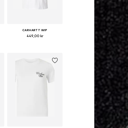
CARHARTT WIP
449,00 kr
 L
Tillgängliga storlekar: XS, S, M, L
Lägg till i varukorgen