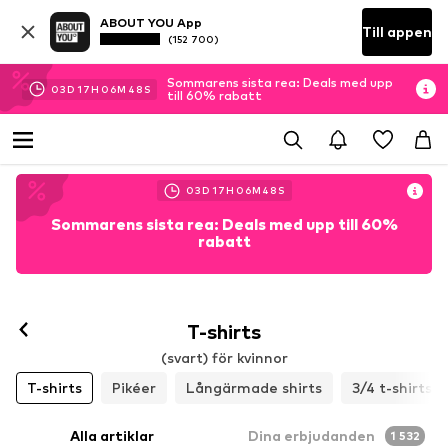
ABOUT YOU App
Till appen
(152 700)
Sommarens sista rea: Deals med upp
03
D
17
H
06
M
46
S
till 60% rabatt
03
D
17
H
06
M
46
S
Sommarens sista rea: Deals med upp till 60%
rabatt
T-shirts
(svart) för kvinnor
T-shirts
Pikéer
Långärmade shirts
3/4 t-shirts
Alla artiklar
Dina erbjudanden
1 532