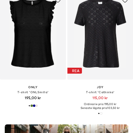
REA
ONLY
JDY
T-shirt 'ONLSmilla'
T-shirt 'Cathinka'
195,00 kr
115,00 kr
Ordinarie pris: 195,00 kr
Senaste lägsta pris:
103,50 kr