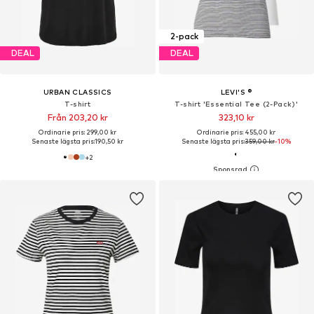
2-pack
DEAL
DEAL
URBAN CLASSICS
LEVI'S ®
T-shirt
T-shirt 'Essential Tee (2-Pack)'
Från 203,20 kr
323,10 kr
Ordinarie pris: 299,00 kr
Ordinarie pris: 455,00 kr
Senaste lägsta pris:
190,50 kr
Senaste lägsta pris:
359,00 kr
-10%
+
2