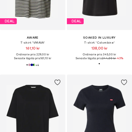
DEAL
DEAL
AWARE
SOAKED IN LUXURY
T-shirt 'VMAVA'
T-shirt 'Columbine'
161,10 kr
138,00 kr
Ordinarie pris: 229,00 kr
Ordinarie pris: 345,00 kr
Senaste lägsta pris:
161,10 kr
Senaste lägsta pris:
244,00 kr
-43%
+
4