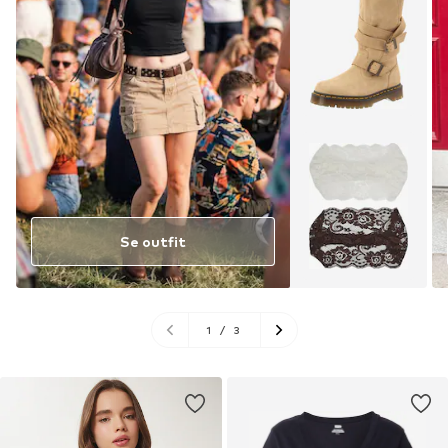
Se outfit
1
/
3