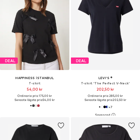
DEAL
DEAL
HAPPINESS İSTANBUL
LEVI'S ®
T-shirt
T-shirt 'The Perfect V-Neck'
54,00 kr
202,50 kr
Ordinarie pris: 175,00 kr
Ordinarie pris: 285,00 kr
Senaste lägsta pris:
54,00 kr
Senaste lägsta pris:
202,50 kr
+
7