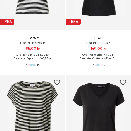
REA
REA
LEVI'S ®
PIECES
T-shirt 'Perfect'
T-shirt 'PCRuka'
195,00 kr
149,00 kr
Ordinarie pris: 285,00 kr
Ordinarie pris: 175,00 kr
Senaste lägsta pris:
165,75 kr
Senaste lägsta pris:
134,10 kr
+
11
+
5