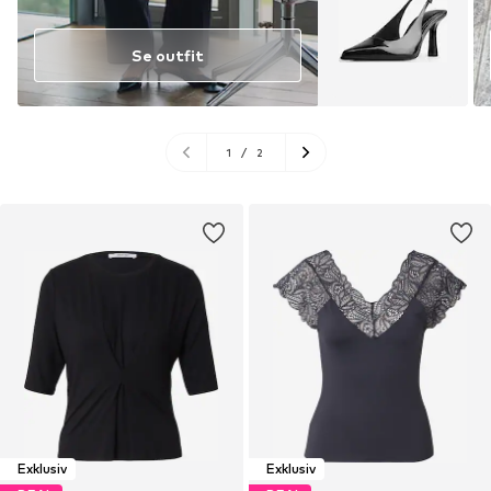
Se outfit
1
/
2
Exklusiv
Exklusiv