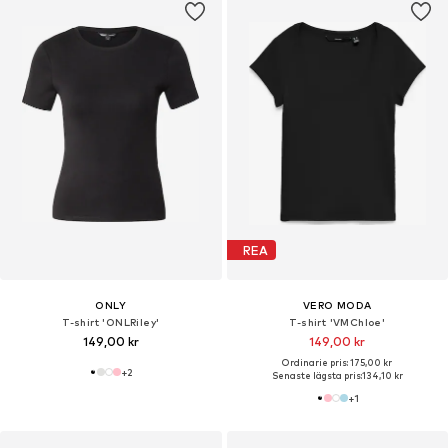
REA
ONLY
VERO MODA
T-shirt 'ONLRiley'
T-shirt 'VMChloe'
149,00 kr
149,00 kr
Ordinarie pris: 175,00 kr
+
2
Senaste lägsta pris:
134,10 kr
+
1