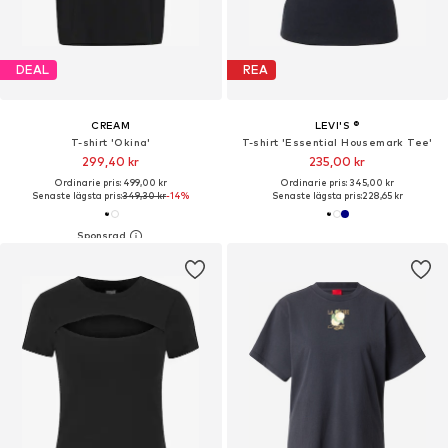
DEAL
REA
CREAM
LEVI'S ®
T-shirt 'Okina'
T-shirt 'Essential Housemark Tee'
299,40 kr
235,00 kr
Ordinarie pris: 499,00 kr
Ordinarie pris: 345,00 kr
Senaste lägsta pris:
349,30 kr
-14%
Senaste lägsta pris:
228,65 kr