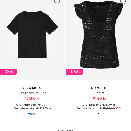
DEAL
DEAL
VERO MODA
KOROSHI
T-shirt 'VMPaulina'
T-shirt
121,50 kr
119,50 kr
Ordinarie pris: 175,00 kr
Ordinarie pris: 439,00 kr
Senaste lägsta pris:
121,50 kr
Senaste lägsta pris:
191,20 kr
-37%
Du har sett 32 av 2562 produkter