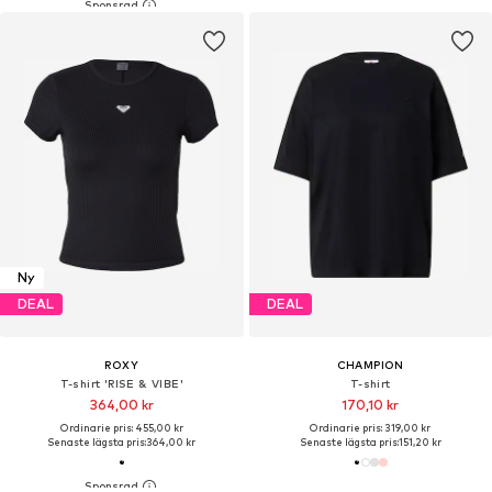
Ny
DEAL
DEAL
ROXY
CHAMPION
T-shirt 'RISE & VIBE'
T-shirt
364,00 kr
170,10 kr
Ordinarie pris: 455,00 kr
Ordinarie pris: 319,00 kr
Senaste lägsta pris:
364,00 kr
Senaste lägsta pris:
151,20 kr