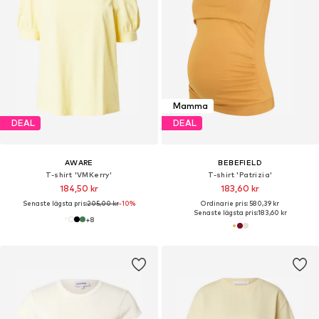
Mamma
DEAL
DEAL
AWARE
BEBEFIELD
T-shirt 'VMKerry'
T-shirt 'Patrizia'
184,50 kr
183,60 kr
Senaste lägsta pris:
205,00 kr
-10%
Ordinarie pris: 580,39 kr
Senaste lägsta pris:
183,60 kr
+
8