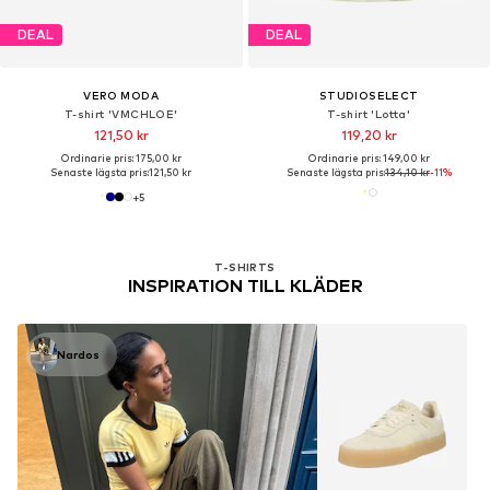
DEAL
DEAL
VERO MODA
STUDIOSELECT
T-shirt 'VMCHLOE'
T-shirt 'Lotta'
121,50 kr
119,20 kr
Ordinarie pris: 175,00 kr
Ordinarie pris: 149,00 kr
Senaste lägsta pris:
121,50 kr
Senaste lägsta pris:
134,10 kr
-11%
+
5
T-SHIRTS
INSPIRATION TILL KLÄDER
Nardos