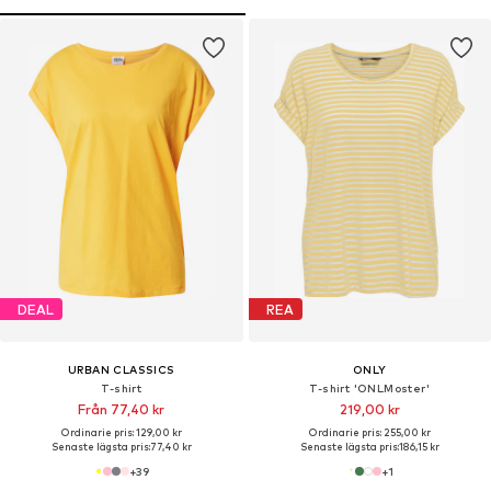
DEAL
REA
URBAN CLASSICS
ONLY
T-shirt
T-shirt 'ONLMoster'
Från 77,40 kr
219,00 kr
Ordinarie pris: 129,00 kr
Ordinarie pris: 255,00 kr
Senaste lägsta pris:
77,40 kr
Senaste lägsta pris:
186,15 kr
+
39
+
1