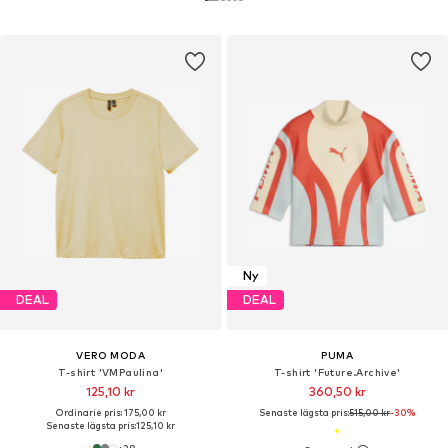
Ny
DEAL
DEAL
VERO MODA
PUMA
T-shirt 'VMPaulina'
T-shirt 'Future.Archive'
125,10 kr
360,50 kr
Ordinarie pris: 175,00 kr
Senaste lägsta pris:
515,00 kr
-30%
Senaste lägsta pris:
125,10 kr
+
28