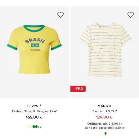
REA
LEVI'S ®
MANGO
T-shirt 'Brazil Ringer Tee'
T-shirt 'ANCLI'
455,00 kr
129,00 kr
Ordinarie pris: 219,00 kr
+
9
Senaste lägsta pris:
116,10 kr