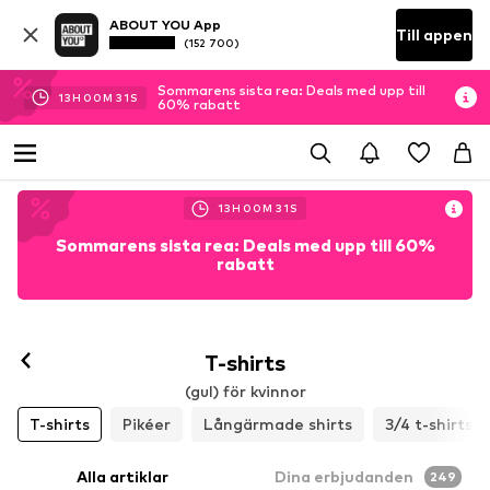
ABOUT YOU App
Till appen
(152 700)
Sommarens sista rea: Deals med upp till
13
H
00
M
29
S
60% rabatt
13
H
00
M
29
S
Sommarens sista rea: Deals med upp till 60%
rabatt
T-shirts
(gul) för kvinnor
T-shirts
Pikéer
Långärmade shirts
3/4 t-shirts
Alla artiklar
Dina erbjudanden
249