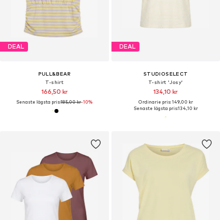
DEAL
DEAL
PULL&BEAR
STUDIOSELECT
T-shirt
T-shirt 'Josy'
166,50 kr
134,10 kr
Senaste lägsta pris:
185,00 kr
-10%
Ordinarie pris: 149,00 kr
Senaste lägsta pris:
134,10 kr