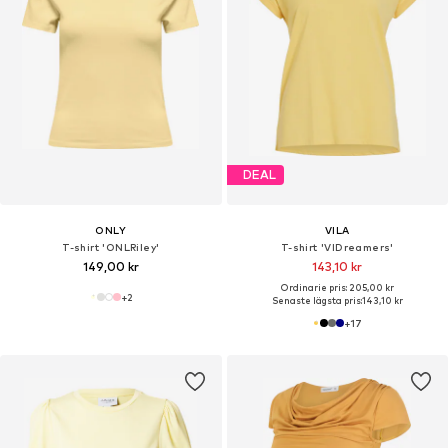
DEAL
ONLY
VILA
T-shirt 'ONLRiley'
T-shirt 'VIDreamers'
149,00 kr
143,10 kr
Ordinarie pris: 205,00 kr
+
2
Senaste lägsta pris:
143,10 kr
+
17