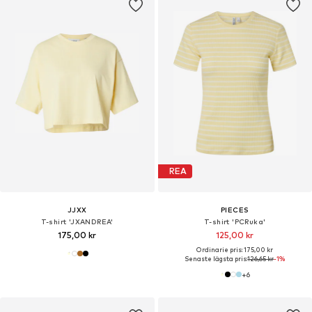
REA
JJXX
PIECES
T-shirt 'JXANDREA'
T-shirt 'PCRuka'
175,00 kr
125,00 kr
Ordinarie pris: 175,00 kr
Senaste lägsta pris:
126,65 kr
-1%
+
6