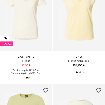
Ny
DEAL
EIGHT2NINE
ONLY
T-shirt
T-shirt 'ONLFree'
116,10 kr
255,00 kr
Ordinarie pris: 149,00 kr
+
4
Senaste lägsta pris:
116,10 kr