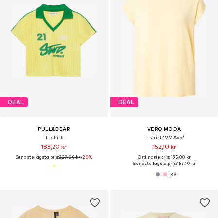
DEAL
DEAL
PULL&BEAR
VERO MODA
T-shirt
T-shirt 'VMAva'
183,20 kr
152,10 kr
Senaste lägsta pris:
229,00 kr
-20%
Ordinarie pris: 195,00 kr
Senaste lägsta pris:
152,10 kr
+
39