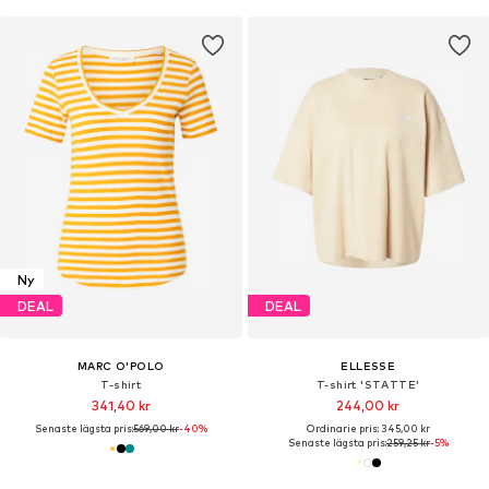
Ny
DEAL
DEAL
MARC O'POLO
ELLESSE
T-shirt
T-shirt 'STATTE'
341,40 kr
244,00 kr
Senaste lägsta pris:
569,00 kr
-40%
Ordinarie pris: 345,00 kr
Senaste lägsta pris:
259,25 kr
-5%