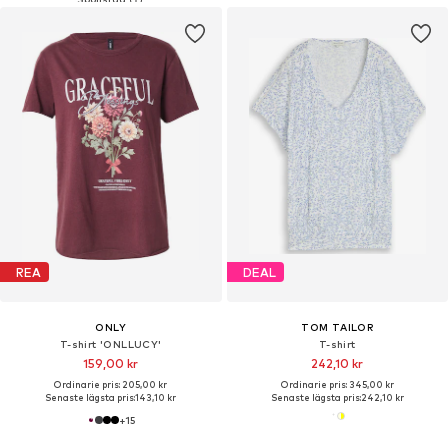
REA
DEAL
ONLY
TOM TAILOR
T-shirt 'ONLLUCY'
T-shirt
159,00 kr
242,10 kr
Ordinarie pris: 205,00 kr
Ordinarie pris: 345,00 kr
Senaste lägsta pris:
143,10 kr
Senaste lägsta pris:
242,10 kr
+
15