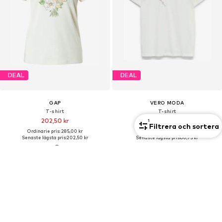
DEAL
DEAL
GAP
VERO MODA
T-shirt
T-shirt
202,50 kr
121,50 kr
1
Filtrera och sortera
Ordinarie pris: 285,00 kr
Ordinarie pris: 229,00 kr
Senaste lägsta pris:
202,50 kr
Senaste lägsta pris:
60,75 kr