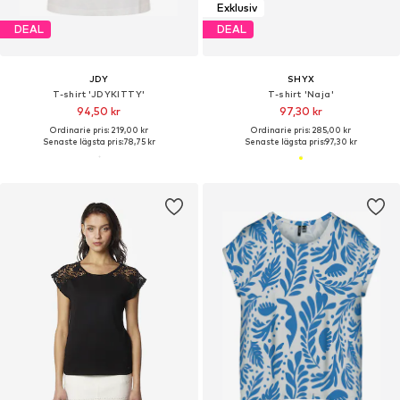
Exklusiv
DEAL
DEAL
JDY
SHYX
T-shirt 'JDYKITTY'
T-shirt 'Naja'
94,50 kr
97,30 kr
Ordinarie pris: 219,00 kr
Ordinarie pris: 285,00 kr
Senaste lägsta pris:
78,75 kr
Senaste lägsta pris:
97,30 kr