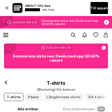
ABOUT YOU App
Till appen
(152 700)
Sommarens sista rea: Deals med upp
02
D
23
H
13
M
26
S
till 60% rabatt
02
D
23
H
13
M
26
S
Sommarens sista rea: Deals med upp till 60%
rabatt
T-shirts
(Blommig) för kvinnor
T-shirts
Pikéer
Långärmade shirts
3/4 t-shirts
Alla artiklar
Dina erbjudanden
235