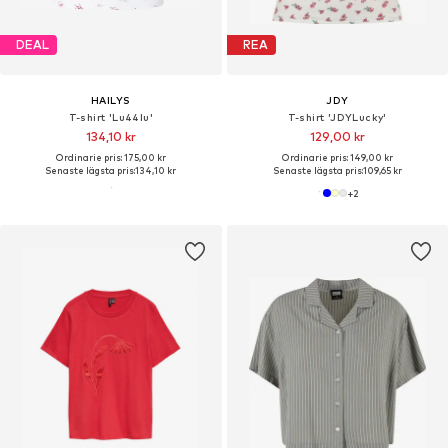
DEAL
REA
HAILYS
JDY
T-shirt 'Lu44lu'
T-shirt 'JDYLucky'
134,10 kr
129,00 kr
Ordinarie pris: 175,00 kr
Ordinarie pris: 149,00 kr
Senaste lägsta pris:
134,10 kr
Senaste lägsta pris:
109,65 kr
+
2