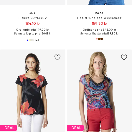
JDY
ROXY
T-shirt 'JDYLucky'
T-shirt 'Endless Weekends'
134,10 kr
159,20 kr
Ordinarie pris: 149,00 kr
Ordinarie pris: 345,00 kr
Senaste lägsta pris:
126,65 kr
Senaste lägsta pris:
139,30 kr
+
2
DEAL
DEAL