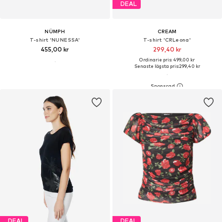
DEAL
NÜMPH
CREAM
T-shirt 'NUNESSA'
T-shirt 'CRLeona'
455,00 kr
299,40 kr
Ordinarie pris: 499,00 kr
Senaste lägsta pris:
299,40 kr
DEAL
DEAL