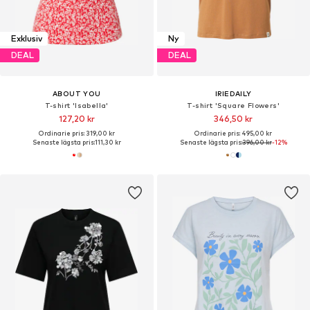
Exklusiv
Ny
DEAL
DEAL
ABOUT YOU
IRIEDAILY
T-shirt 'Isabella'
T-shirt 'Square Flowers'
127,20 kr
346,50 kr
Ordinarie pris: 319,00 kr
Ordinarie pris: 495,00 kr
Senaste lägsta pris:
111,30 kr
Senaste lägsta pris:
396,00 kr
-12%