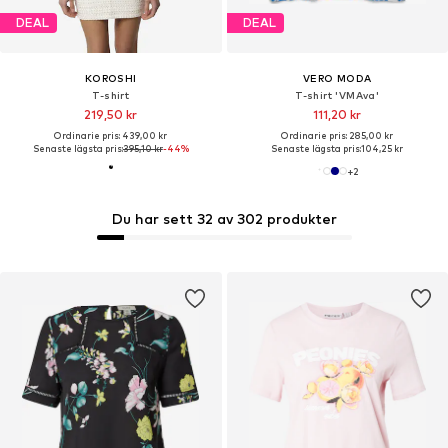
DEAL
DEAL
KOROSHI
VERO MODA
T-shirt
T-shirt 'VMAva'
219,50 kr
111,20 kr
Ordinarie pris: 439,00 kr
Ordinarie pris: 285,00 kr
Senaste lägsta pris:
395,10 kr
-44%
Senaste lägsta pris:
104,25 kr
+
2
Du har sett 32 av 302 produkter