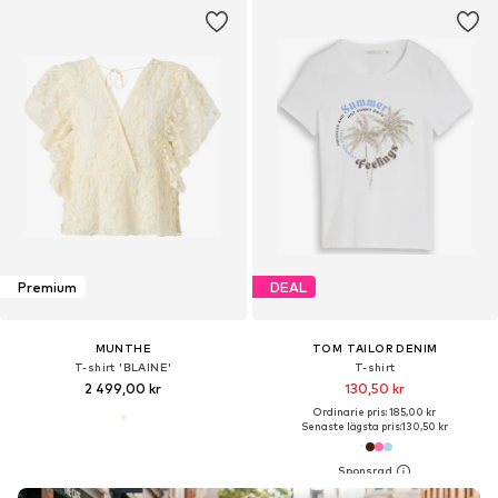
Premium
DEAL
MUNTHE
TOM TAILOR DENIM
T-shirt 'BLAINE'
T-shirt
2 499,00 kr
130,50 kr
Ordinarie pris: 185,00 kr
Senaste lägsta pris:
130,50 kr