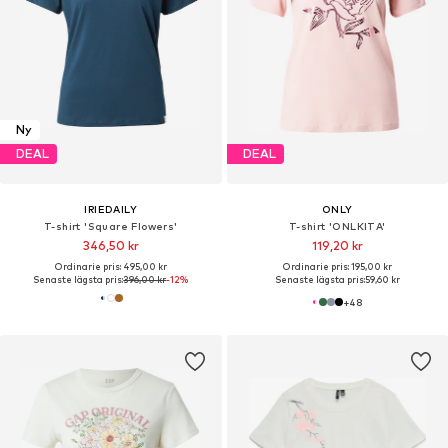
Ny
DEAL
DEAL
IRIEDAILY
ONLY
T-shirt 'Square Flowers'
T-shirt 'ONLKITA'
346,50 kr
119,20 kr
Ordinarie pris: 495,00 kr
Ordinarie pris: 195,00 kr
Senaste lägsta pris:
396,00 kr
-12%
Senaste lägsta pris:
59,60 kr
+
48