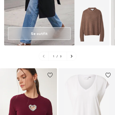
Se outfit
1
/
3