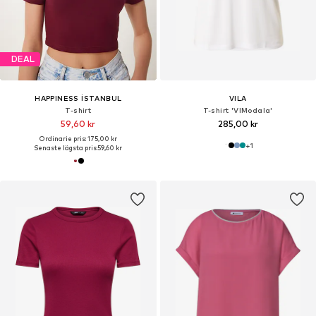
DEAL
HAPPINESS İSTANBUL
VILA
T-shirt
T-shirt 'VIModala'
59,60 kr
285,00 kr
Ordinarie pris: 175,00 kr
+
1
Senaste lägsta pris:
59,60 kr