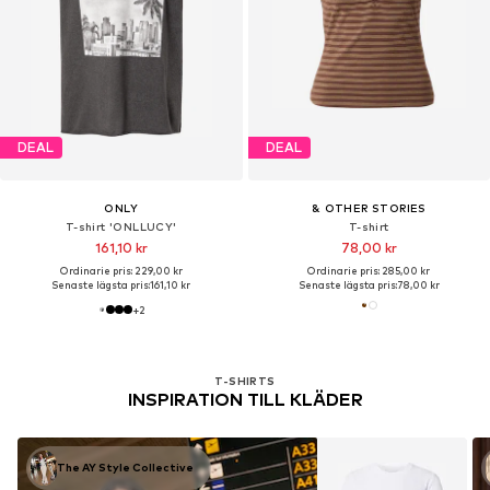
DEAL
DEAL
ONLY
& OTHER STORIES
T-shirt 'ONLLUCY'
T-shirt
161,10 kr
78,00 kr
Ordinarie pris: 229,00 kr
Ordinarie pris: 285,00 kr
Senaste lägsta pris:
161,10 kr
Senaste lägsta pris:
78,00 kr
+
2
T-SHIRTS
INSPIRATION TILL KLÄDER
The AY Style Collective