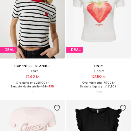
DEAL
DEAL
HAPPINESS İSTANBUL
ONLY
T-shirt
T-shirt
71,60 kr
121,50 kr
Ordinarie pris: 265,00 kr
Ordinarie pris: 175,00 kr
Senaste lägsta pris:
161,10 kr
-55%
Senaste lägsta pris:
121,50 kr