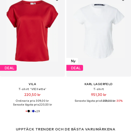
Ny
DEAL
DEAL
VILA
KARL LAGERFELD
T-shirt 'VIEllette'
T-shirt
220,50 kr
951,30 kr
Ordinarie pris: 309,00 kr
Senaste lägsta pris:
1 359,00 kr
-30%
Senaste lägsta pris:
220,50 kr
+
29
UPPTÄCK TRENDER OCH DE BÄSTA VARUMÄRKENA