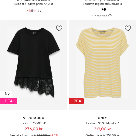
Senaste lägsta pris:
77,40 kr
Senaste lägsta pris:
368,10 kr
+
39
Ny
DEAL
REA
VERO MODA
ONLY
T-shirt 'VMBrit'
T-shirt 'ONLMoster'
276,00 kr
219,00 kr
Senaste lägsta pris:
345,00 kr
-20%
Ordinarie pris: 255,00 kr