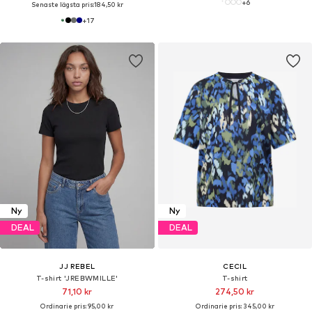
+
6
Senaste lägsta pris:
184,50 kr
+
17
Ny
Ny
DEAL
DEAL
JJ REBEL
CECIL
T-shirt 'JREBWMILLE'
T-shirt
71,10 kr
274,50 kr
Ordinarie pris: 95,00 kr
Ordinarie pris: 345,00 kr