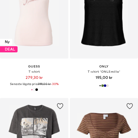
Ny
DEAL
GUESS
ONLY
T-shirt
T-shirt 'ONLSmilla'
279,30 kr
195,00 kr
Senaste lägsta pris:
399,00 kr
-30%