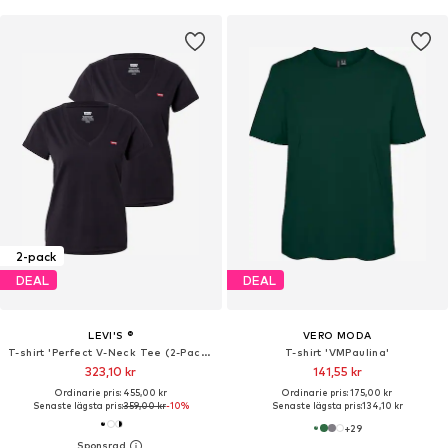
2-pack
DEAL
DEAL
LEVI'S ®
VERO MODA
T-shirt 'Perfect V-Neck Tee (2-Pack)'
T-shirt 'VMPaulina'
323,10 kr
141,55 kr
Ordinarie pris: 455,00 kr
Ordinarie pris: 175,00 kr
Senaste lägsta pris:
359,00 kr
-10%
Senaste lägsta pris:
134,10 kr
+
29