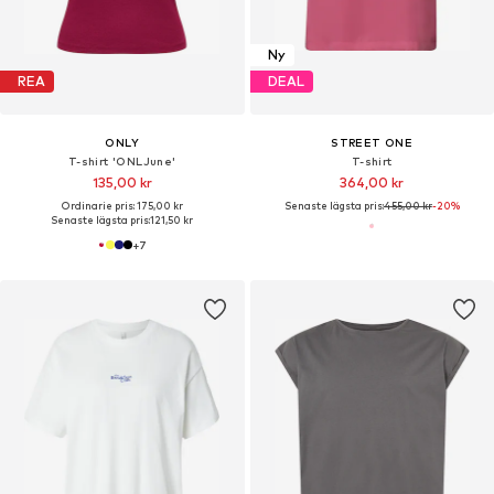
Ny
REA
DEAL
ONLY
STREET ONE
T-shirt 'ONLJune'
T-shirt
135,00 kr
364,00 kr
Ordinarie pris: 175,00 kr
Senaste lägsta pris:
455,00 kr
-20%
Senaste lägsta pris:
121,50 kr
+
7