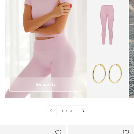
Se outfit
1
/
3