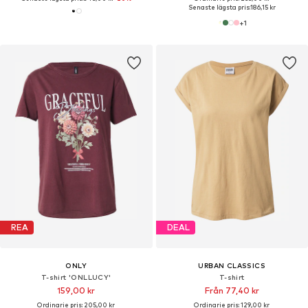
Senaste lägsta pris:
186,15 kr
+
1
REA
DEAL
ONLY
URBAN CLASSICS
T-shirt 'ONLLUCY'
T-shirt
159,00 kr
Från 77,40 kr
Ordinarie pris: 205,00 kr
Ordinarie pris: 129,00 kr