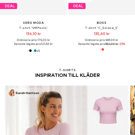
DEAL
DEAL
VERO MODA
BOSS
T-shirt 'VMPaula'
T-shirt 'C_Eslane_5'
134,10 kr
135,60 kr
Ordinarie pris: 175,00 kr
Ordinarie pris: 569,00 kr
Senaste lägsta pris:
121,50 kr
Senaste lägsta pris:
182,00 kr
-25%
+
5
T-SHIRTS
INSPIRATION TILL KLÄDER
Sarah Harrison