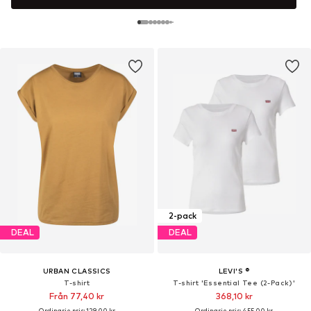
2-pack
DEAL
DEAL
URBAN CLASSICS
LEVI'S ®
T-shirt
T-shirt 'Essential Tee (2-Pack)'
Från 77,40 kr
368,10 kr
Ordinarie pris: 129,00 kr
Ordinarie pris: 455,00 kr