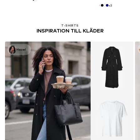
+
3
Du har sett 32 av 12866 produkter
T-SHIRTS
INSPIRATION TILL KLÄDER
Hazel