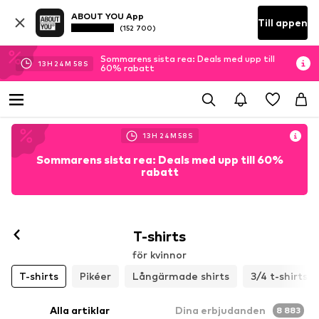
ABOUT YOU App
Till appen
(152 700)
Sommarens sista rea: Deals med upp till
13
H
24
M
55
S
60% rabatt
13
H
24
M
55
S
Sommarens sista rea: Deals med upp till 60%
rabatt
T-shirts
för kvinnor
T-shirts
Pikéer
Långärmade shirts
3/4 t-shirts
Alla artiklar
Dina erbjudanden
8 883